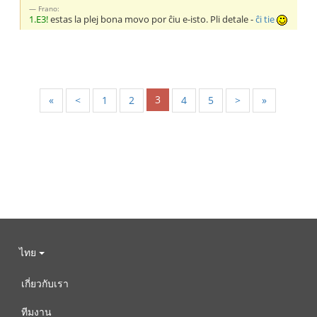
Frano:
1.E3!
estas la plej bona movo por ĉiu e-isto. Pli detale -
ĉi tie
3
«
<
1
2
4
5
>
»
ไทย
เกี่ยวกับเรา
ทีมงาน