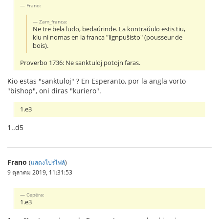
Frano:
Zam_franca:
Ne tre bela ludo, bedaŭrinde. La kontraŭulo estis tiu,
kiu ni nomas en la franca "lignpuŝisto" (pousseur de
bois).
Proverbo 1736: Ne sanktuloj potojn faras.
Kio estas "sanktuloj" ? En Esperanto, por la angla vorto
"bishop", oni diras "kuriero".
1.e3
1..d5
Frano
(
แสดงโปรไฟล์
)
9 ตุลาคม 2019, 11:31:53
Серёга:
1.e3