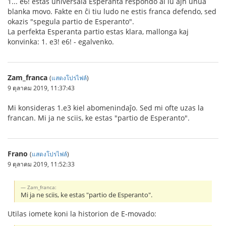
1... e6! estas universala Esperanta respondo al iu ajn unua
blanka movo. Fakte en ĉi tiu ludo ne estis franca defendo, sed
okazis "spegula partio de Esperanto".
La perfekta Esperanta partio estas klara, mallonga kaj
konvinka: 1. e3! e6! - egalvenko.
Zam_franca
(
แสดงโปรไฟล์
)
9 ตุลาคม 2019, 11:37:43
Mi konsideras 1.e3 kiel abomenindaĵo. Sed mi ofte uzas la
francan. Mi ja ne sciis, ke estas "partio de Esperanto".
Frano
(
แสดงโปรไฟล์
)
9 ตุลาคม 2019, 11:52:33
Zam_franca:
Mi ja ne sciis, ke estas "partio de Esperanto".
Utilas iomete koni la historion de E-movado: