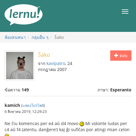
ไป
ยัง
เมนู
สารบัญ
ห้องสนทนา
กลุ่มอื่น ๆ
Ŝako
Ŝako
ตอบ
จาก
kavipatro
, 24
กรกฎาคม 2007
ข้อความ
149
ภาษา:
Esperanto
kamich
(
แสดงโปรไฟล์
)
6 สิงหาคม 2019, 12:29:23
Ne ĉiu komencas per e4 aŭ d4 movo
Mi volonte ludas per
c4 aŭ f4 (atentu, danĝere!) kaj ĝi sufiĉas por atingi mian celon