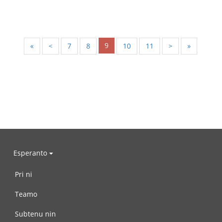
9
«
<
7
8
10
11
>
»
Esperanto
Pri ni
Teamo
Subtenu nin