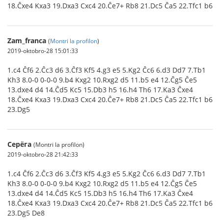
18.Ĉxe4 Kxa3 19.Dxa3 Cxc4 20.Ĉe7+ Rb8 21.Dc5 Ĉa5 22.Tfc1 b6
Zam_franca
(
Montri la profilon
)
2019-oktobro-28 15:01:33
1.c4 Ĉf6 2.Ĉc3 d6 3.Ĉf3 Kf5 4.g3 e5 5.Kg2 Ĉc6 6.d3 Dd7 7.Tb1
Kh3 8.0-0 0-0-0 9.b4 Kxg2 10.Rxg2 d5 11.b5 e4 12.Ĉg5 Ĉe5
13.dxe4 d4 14.Ĉd5 Kc5 15.Db3 h5 16.h4 Th6 17.Ka3 Ĉxe4
18.Ĉxe4 Kxa3 19.Dxa3 Cxc4 20.Ĉe7+ Rb8 21.Dc5 Ĉa5 22.Tfc1 b6
23.Dg5
Серёга
(Montri la profilon)
2019-oktobro-28 21:42:33
1.c4 Ĉf6 2.Ĉc3 d6 3.Ĉf3 Kf5 4.g3 e5 5.Kg2 Ĉc6 6.d3 Dd7 7.Tb1
Kh3 8.0-0 0-0-0 9.b4 Kxg2 10.Rxg2 d5 11.b5 e4 12.Ĉg5 Ĉe5
13.dxe4 d4 14.Ĉd5 Kc5 15.Db3 h5 16.h4 Th6 17.Ka3 Ĉxe4
18.Ĉxe4 Kxa3 19.Dxa3 Cxc4 20.Ĉe7+ Rb8 21.Dc5 Ĉa5 22.Tfc1 b6
23.Dg5 De8