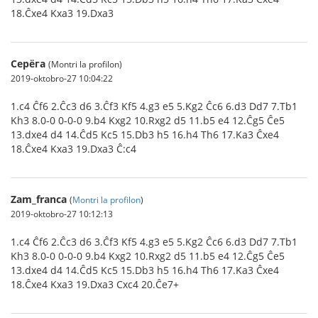
18.Ĉxe4 Kxa3 19.Dxa3
Серёга
(Montri la profilon)
2019-oktobro-27 10:04:22
1.c4 Ĉf6 2.Ĉc3 d6 3.Ĉf3 Kf5 4.g3 e5 5.Kg2 Ĉc6 6.d3 Dd7 7.Tb1
Kh3 8.0-0 0-0-0 9.b4 Kxg2 10.Rxg2 d5 11.b5 e4 12.Ĉg5 Ĉe5
13.dxe4 d4 14.Ĉd5 Kc5 15.Db3 h5 16.h4 Th6 17.Ka3 Ĉxe4
18.Ĉxe4 Kxa3 19.Dxa3 Ĉ:c4
Zam_franca
(
Montri la profilon
)
2019-oktobro-27 10:12:13
1.c4 Ĉf6 2.Ĉc3 d6 3.Ĉf3 Kf5 4.g3 e5 5.Kg2 Ĉc6 6.d3 Dd7 7.Tb1
Kh3 8.0-0 0-0-0 9.b4 Kxg2 10.Rxg2 d5 11.b5 e4 12.Ĉg5 Ĉe5
13.dxe4 d4 14.Ĉd5 Kc5 15.Db3 h5 16.h4 Th6 17.Ka3 Ĉxe4
18.Ĉxe4 Kxa3 19.Dxa3 Cxc4 20.Ĉe7+