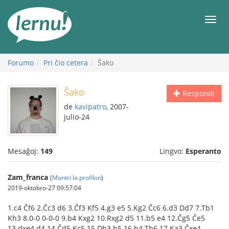
Al
la
Men
enhavo
Forumo
Pri ĉio cetera
Ŝako
Ŝako
Respondi
de
kavipatro
, 2007-
julio-24
Mesaĝoj:
149
Lingvo:
Esperanto
Zam_franca
(
Montri la profilon
)
2019-oktobro-27 09:57:04
1.c4 Ĉf6 2.Ĉc3 d6 3.Ĉf3 Kf5 4.g3 e5 5.Kg2 Ĉc6 6.d3 Dd7 7.Tb1
Kh3 8.0-0 0-0-0 9.b4 Kxg2 10.Rxg2 d5 11.b5 e4 12.Ĉg5 Ĉe5
13.dxe4 d4 14.Ĉd5 Kc5 15.Db3 h5 16.h4 Th6 17.Ka3 Ĉxe4