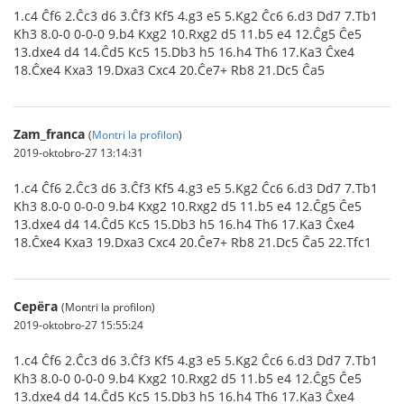
1.c4 Ĉf6 2.Ĉc3 d6 3.Ĉf3 Kf5 4.g3 e5 5.Kg2 Ĉc6 6.d3 Dd7 7.Tb1
Kh3 8.0-0 0-0-0 9.b4 Kxg2 10.Rxg2 d5 11.b5 e4 12.Ĉg5 Ĉe5
13.dxe4 d4 14.Ĉd5 Kc5 15.Db3 h5 16.h4 Th6 17.Ka3 Ĉxe4
18.Ĉxe4 Kxa3 19.Dxa3 Cxc4 20.Ĉe7+ Rb8 21.Dc5 Ĉa5
Zam_franca
(
Montri la profilon
)
2019-oktobro-27 13:14:31
1.c4 Ĉf6 2.Ĉc3 d6 3.Ĉf3 Kf5 4.g3 e5 5.Kg2 Ĉc6 6.d3 Dd7 7.Tb1
Kh3 8.0-0 0-0-0 9.b4 Kxg2 10.Rxg2 d5 11.b5 e4 12.Ĉg5 Ĉe5
13.dxe4 d4 14.Ĉd5 Kc5 15.Db3 h5 16.h4 Th6 17.Ka3 Ĉxe4
18.Ĉxe4 Kxa3 19.Dxa3 Cxc4 20.Ĉe7+ Rb8 21.Dc5 Ĉa5 22.Tfc1
Серёга
(Montri la profilon)
2019-oktobro-27 15:55:24
1.c4 Ĉf6 2.Ĉc3 d6 3.Ĉf3 Kf5 4.g3 e5 5.Kg2 Ĉc6 6.d3 Dd7 7.Tb1
Kh3 8.0-0 0-0-0 9.b4 Kxg2 10.Rxg2 d5 11.b5 e4 12.Ĉg5 Ĉe5
13.dxe4 d4 14.Ĉd5 Kc5 15.Db3 h5 16.h4 Th6 17.Ka3 Ĉxe4