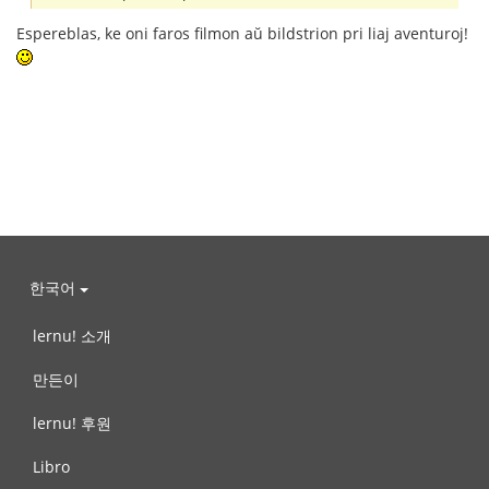
Espereblas, ke oni faros filmon aŭ bildstrion pri liaj aventuroj!
한국어
lernu! 소개
만든이
lernu! 후원
Libro