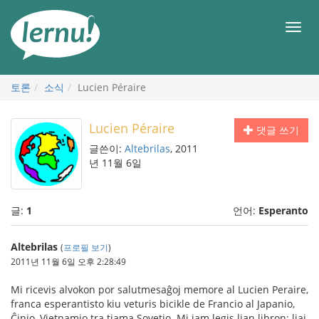
본
문
메
으
뉴
로
토론
소식
Lucien Péraire
Lucien Péraire
댓글 쓰기
글쓴이:
Altebrilas
, 2011
년 11월 6일
글:
1
언어:
Esperanto
Altebrilas
(
프로필 보기
)
2011년 11월 6일 오후 2:28:49
Mi ricevis alvokon por salutmesaĝoj memore al Lucien Peraire,
franca esperantisto kiu veturis bicikle de Francio al Japanio,
Ĉinio, Vjetnamio tra tiama Sovetio. Mi iam legis lian libron: liaj