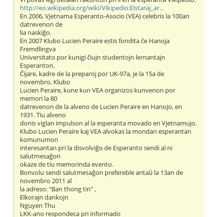
http://eo.wikipedia.org/wiki/Vikipedio:Elstaraj_ar...
En 2006, Vjetnama Esperanto-Asocio (VEA) celebris la 100an
datrevenon de
lia naskiĝo.
En 2007 Klubo Lucien Peraire estis fondita ĉe Hanoja
Fremdlingva
Universitato por kunigi ĉiujn studentojn lernantajn
Esperanton.
Ĉijare, kadre de la preparoj por UK-97a, je la 15a de
novembro, Klubo
Lucien Peraire, kune kun VEA organizos kunvenon por
memori la 80
datrevenon de la alveno de Lucien Peraire en Hanojo, en
1931. Tiu alveno
donis viglan impulson al la esperanta movado en Vjetnamujo.
Klubo Lucien Peraire kaj VEA alvokas la mondan esperantan
komunumon
interesantan pri la disvolviĝo de Esperanto sendi al ni
salutmesaĝon
okaze de tiu memorinda evento.
Bonvolu sendi salutmesaĝon prefereble antaŭ la 13an de
novembro 2011 al
la adreso: "Ban thong tin" ,
Elkorajn dankojn
Nguyen Thu
LKK-ano respondeca pri informado