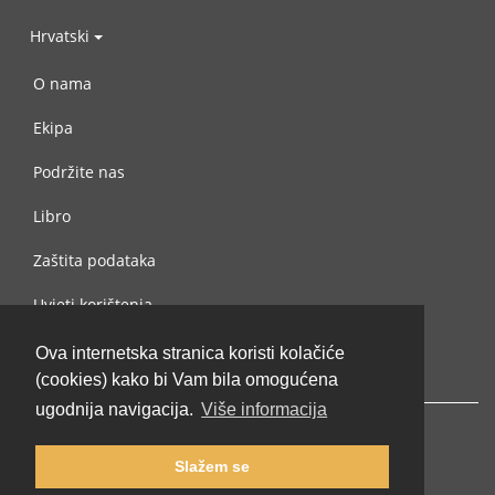
Hrvatski
O nama
Ekipa
Podržite nas
Libro
Zaštita podataka
Uvjeti korištenja
Kontaktiraj nas
Ova internetska stranica koristi kolačiće
(cookies) kako bi Vam bila omogućena
ugodnija navigacija.
Više informacija
Slažem se
© 2002-2026 lernu.net |
Impressum