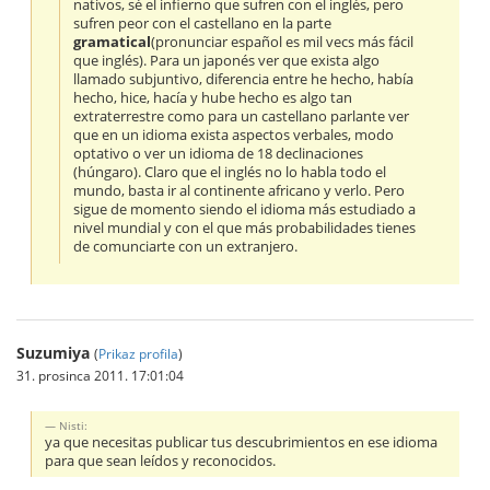
nativos, sé el infierno que sufren con el inglés, pero
sufren peor con el castellano en la parte
gramatical
(pronunciar español es mil vecs más fácil
que inglés). Para un japonés ver que exista algo
llamado subjuntivo, diferencia entre he hecho, había
hecho, hice, hacía y hube hecho es algo tan
extraterrestre como para un castellano parlante ver
que en un idioma exista aspectos verbales, modo
optativo o ver un idioma de 18 declinaciones
(húngaro). Claro que el inglés no lo habla todo el
mundo, basta ir al continente africano y verlo. Pero
sigue de momento siendo el idioma más estudiado a
nivel mundial y con el que más probabilidades tienes
de comunciarte con un extranjero.
Suzumiya
(
Prikaz profila
)
31. prosinca 2011. 17:01:04
Nisti:
ya que necesitas publicar tus descubrimientos en ese idioma
para que sean leídos y reconocidos.