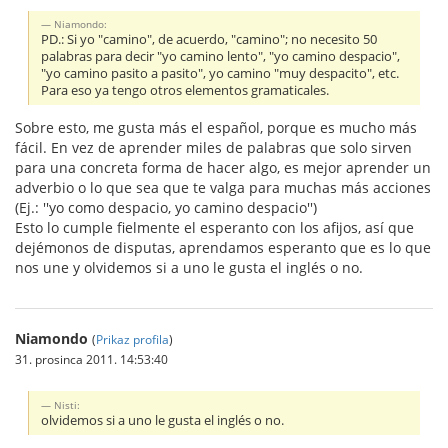
Niamondo:
PD.: Si yo "camino", de acuerdo, "camino"; no necesito 50
palabras para decir "yo camino lento", "yo camino despacio",
"yo camino pasito a pasito", yo camino "muy despacito", etc.
Para eso ya tengo otros elementos gramaticales.
Sobre esto, me gusta más el español, porque es mucho más
fácil. En vez de aprender miles de palabras que solo sirven
para una concreta forma de hacer algo, es mejor aprender un
adverbio o lo que sea que te valga para muchas más acciones
(Ej.: ''yo como despacio, yo camino despacio'')
Esto lo cumple fielmente el esperanto con los afijos, así que
dejémonos de disputas, aprendamos esperanto que es lo que
nos une y olvidemos si a uno le gusta el inglés o no.
Niamondo
(
Prikaz profila
)
31. prosinca 2011. 14:53:40
Nisti:
olvidemos si a uno le gusta el inglés o no.