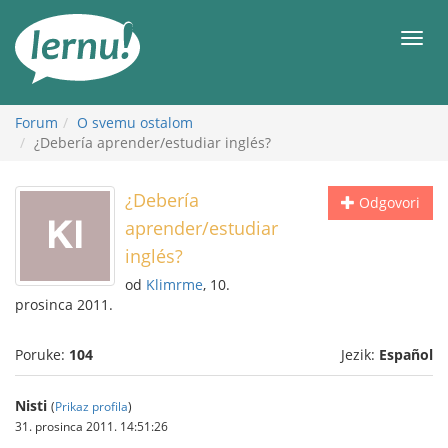
Sadržaj
Meni
Forum
O svemu ostalom
¿Debería aprender/estudiar inglés?
¿Debería
Odgovori
aprender/estudiar
inglés?
od
Klimrme
, 10.
prosinca 2011.
Poruke:
104
Jezik:
Español
Nisti
(
Prikaz profila
)
31. prosinca 2011. 14:51:26