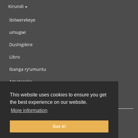
Kirundi
ibitwerekeye
umugwi
Dushigikire
Libro
Ibanga ry'umuntu
Amategeko
Turondere
This website uses cookies to ensure you get
the best experience on our website.
More information
Got it!
© 2002-2026 lernu.net |
Impressum