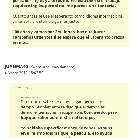
por saber inglés y a otros no. Eso está bien si el trabajo
requiere inglés, pero si no, me parece una tontería.
Cuanto antes se use el esperanto como idioma internacional,
antes será el sistema algo más justo.
100 años y vamos por 2millones, hay que hacer
campañas urgentes si se espera que el Esperanto crezca
en masa.
JUANMA40
(Kwerekana umwidondoro)
4 Nzero 2012 15:42:58
Suzumiya:
gmolleda:
Dices que el saber no ocupa lugar, pero ocupa
tiempo. Simplemente te digo que el tiempo es
dinero, el tiempo es irrecuperable.
Concuerdo, pero
hay que saber administrar el tiempo.
Yo hablaba específicamente de tener los subs
en el mismo idioma que la película, eso ayuda