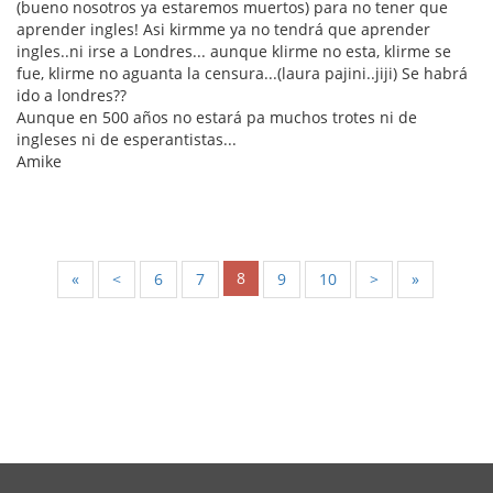
(bueno nosotros ya estaremos muertos) para no tener que
aprender ingles! Asi kirmme ya no tendrá que aprender
ingles..ni irse a Londres... aunque klirme no esta, klirme se
fue, klirme no aguanta la censura...(laura pajini..jiji) Se habrá
ido a londres??
Aunque en 500 años no estará pa muchos trotes ni de
ingleses ni de esperantistas...
Amike
8
«
<
6
7
9
10
>
»