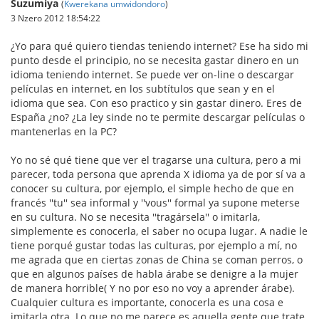
Suzumiya
(
Kwerekana umwidondoro
)
3 Nzero 2012 18:54:22
¿Yo para qué quiero tiendas teniendo internet? Ese ha sido mi
punto desde el principio, no se necesita gastar dinero en un
idioma teniendo internet. Se puede ver on-line o descargar
películas en internet, en los subtítulos que sean y en el
idioma que sea. Con eso practico y sin gastar dinero. Eres de
España ¿no? ¿La ley sinde no te permite descargar películas o
mantenerlas en la PC?
Yo no sé qué tiene que ver el tragarse una cultura, pero a mi
parecer, toda persona que aprenda X idioma ya de por sí va a
conocer su cultura, por ejemplo, el simple hecho de que en
francés ''tu'' sea informal y ''vous'' formal ya supone meterse
en su cultura. No se necesita ''tragársela'' o imitarla,
simplemente es conocerla, el saber no ocupa lugar. A nadie le
tiene porqué gustar todas las culturas, por ejemplo a mí, no
me agrada que en ciertas zonas de China se coman perros, o
que en algunos países de habla árabe se denigre a la mujer
de manera horrible( Y no por eso no voy a aprender árabe).
Cualquier cultura es importante, conocerla es una cosa e
imitarla otra. Lo que no me parece es aquella gente que trate