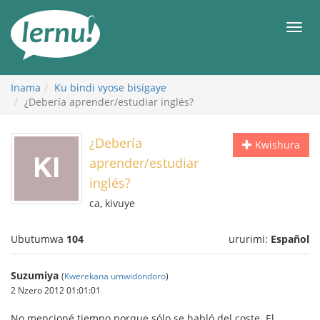
Ku
rupapuro
Urut
rw'ibirimwo
Inama
Ku bindi vyose bisigaye
¿Debería aprender/estudiar inglés?
¿Debería
Kwishura
aprender/estudiar
inglés?
ca, kivuye
Ubutumwa
104
ururimi:
Español
Suzumiya
(
Kwerekana umwidondoro
)
2 Nzero 2012 01:01:01
No mencioné tiempo porque sólo se habló del coste. El