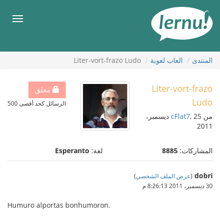
لى
لمحتويات
قائمة
طعام
المنتدى
العاب لغوية
Liter-vort-frazo Ludo
Liter-vort-frazo
مغلق
Ludo
الرسائل كحد أقصى 500
من
cFlat7
, 25 ديسمبر،
2011
المشاركات:
8885
لغة:
Esperanto
dobri
(
عرض الملف الشخصي
)
30 ديسمبر، 2011 8:26:13 م
Humuro alportas bonhumoron.