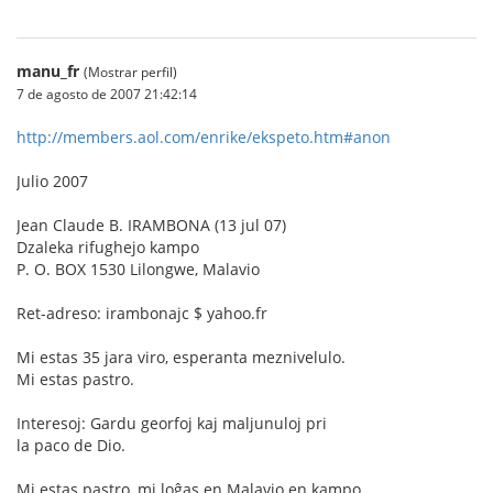
manu_fr
(Mostrar perfil)
7 de agosto de 2007 21:42:14
http://members.aol.com/enrike/ekspeto.htm#anon
Julio 2007
Jean Claude B. IRAMBONA (13 jul 07)
Dzaleka rifughejo kampo
P. O. BOX 1530 Lilongwe, Malavio
Ret-adreso: irambonajc $ yahoo.fr
Mi estas 35 jara viro, esperanta meznivelulo.
Mi estas pastro.
Interesoj: Gardu georfoj kaj maljunuloj pri
la paco de Dio.
Mi estas pastro, mi loĝas en Malavio en kampo