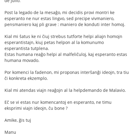
de julio.
Post la legado de la mesaĝo, mi decidis provi montri ke
esperanto ne nur estas lingvo, sed precipe vivmaniero,
pensmaniero kaj pli grave : maniero de konduti inter homoj.
Kial mi ŝatus ke ni ĉiuj strebus tutforte helpi aliajn homojn
esperantistajn, kiuj petas helpon al la komunumo
esperantista tutplena.
Estas humana reaĝo helpi al malfeliĉuloj, kaj esperanto estas
humana movado.
Por komenci la fadenon, mi proponas interŝanĝi ideojn, tra tiu
ĉi konkreta ekzemplo.
Kial mi atendas viajn reaĝojn al la helpdemando de Malavio.
Eĉ se vi estas nur komencantoj en esperanto, ne timu
eksprimi viajn ideojn, ĉu bone ?
Amike, ĝis tuj
Manu