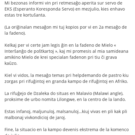
Mi bezonas informi vin pri retmesaĝo aperita sur servo de
EKS (Esperanto Koresponda Servo) en mezjulio, kies enhavo
estas tre kortuŝanta.
(La oriĝinalan mesaĝon mi tuj kopios por vi en 2a mesaĝo de
la fadeno).
Kelkaj per vi certe jam legis ĝin en la fadeno de Mielo «
Interŝanĝo de poŝtkartoj », kaj mi promesis al mia samideana
amikino Mielo de krei specialan fadenon pri tiu ĉi grava
kaŭzo.
Kiel vi vidos, la mesaĝo temas pri helpdemando de pastro kiu
zorgas pri rifuĝintoj en granda kampo de rifuĝintoj en Afriko.
La rifuĝejo de Dzaleka do situas en Malavio (Malawi angle),
proksime de urbo nomita Lilongwe, en la centro de la lando.
Estas infanoj, maljunuloj, malsanuloj…kiuj vivas en pli kak pli
malbonaj vivkondicioj de jaroj.
Fine, la situacio en la kampo devenis ekstrema de la komenco