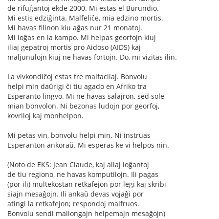
de rifuĝantoj ekde 2000. Mi estas el Burundio.
Mi estis edziĝinta. Malfeliĉe, mia edzino mortis.
Mi havas filinon kiu aĝas nur 21 monatoj.
Mi loĝas en la kampo. Mi helpas georfojn kiuj
iliaj gepatroj mortis pro Aidoso (AIDS) kaj
maljunulojn kiuj ne havas fortojn. Do, mi vizitas ilin.
La vivkondiĉoj estas tre malfacilaj. Bonvolu
helpi min daŭrigi ĉi tiu agado en Afriko tra
Esperanto lingvo. Mi ne havas salajron, sed sole
mian bonvolon. Ni bezonas ludojn por georfoj,
kovriloj kaj monhelpon.
Mi petas vin, bonvolu helpi min. Ni instruas
Esperanton ankoraŭ. Mi esperas ke vi helpos nin.
(Noto de EKS: Jean Claude, kaj aliaj loĝantoj
de tiu regiono, ne havas komputilojn. Ili pagas
(por ili) multekostan retkafejon por legi kaj skribi
siajn mesaĝojn. Ili ankaŭ devas vojaĝi por
atingi la retkafejon; respondoj malfruos.
Bonvolu sendi mallongajn helpemajn mesaĝojn)