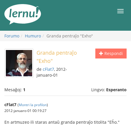
Al
la
Men
enhavo
Forumo
Humuro
Granda pentraĵo "Exho"
Granda pentraĵo
Respondi
"Exho"
de
cFlat7
, 2012-
januaro-01
Mesaĝoj:
1
Lingvo:
Esperanto
cFlat7
(
Montri la profilon
)
2012-januaro-01 00:19:27
En artmuzeo ili staras antaŭ granda pentraĵo titolita "Eĥo."