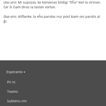
Unu viro
: Mi supozas, ke konvenas bildigi "Eĥo" kiel la virinon,
ĉar ŝi ĉiam diras la lastan vorton.
Dua viro
: Aliflanke, la eĥo parolas nur post kiam oni parolis al
ĝi.
Esperanto
Pri ni
Teamo
Subtenu nin