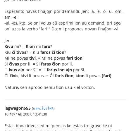
Esperanto havas finaĵojn por demandi. Jen: -a, -e, -o, -u, -om, -
am, -el,
-al, -es, ktp. Se oni volus aŭ esprimi ion aŭ demandi pri ago,
oni uzas la verbo "fari." Do, mi proponas novan finaĵon: -vi.
Jen:
Kivu
mi? =
Kion
mi
faru
?
Kiu
ĉi tivos
? = Kiu
faros ĉi tion
?
Mi ne povas
tivi
. = Mi ne povas
fari tion
.
Ŝi
ĉivas
por li. = Ŝi
faras ĉion
por li.
Li
ivus ajn
por ŝi. = Li
farus ion ajn
por ŝi.
Ĝi
ĉivis
,
kivi
li povas. = Ĝi
faris ĉion
,
kion
li povas
(fari)
.
Nature, sen aprobo neniu tion uzu kiel vorton.
lagwagon555
(
แสดงโปรไฟล์
)
10 สิงหาคม 2007, 13:41:30
Estas bona ideo, sed mi pensas ke estas tre grave ke ni