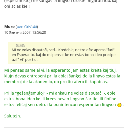
(esperantistoj) ne ŝanĝas la lingvon draste. Rigardu Ido, kaj
oni scias kiel!
More
(
แสดงโปรไฟล์
)
10 สิงหาคม 2007, 13:56:28
黄鸡蛋:
Mi ne volas disputaĉi, sed... Kredeble, ne tro ofte aperas "fari"
en Esperanto, kaj do mi pensas ke ne estas bona ideo precipe
uzi "-vi" por tio.
Mi pensas same al vi, la esperanto jam estas kreita kaj tiuj,
kiujn devas entrepeni pri la eblaj ŝanĝoj de la lingvo estas la
membroj de la akademio, do pro tiu afero ili kapablas.
Pri la "geŝanĝemuloj" - mi ankaŭ ne volas disputaĉi -, eble
estus bona ideo ke ili kreos novan lingvon ĉar tiel ili finfine
estos feliĉaj sen detrui la bonintencan esperantan lingvon
.
Salutojn.