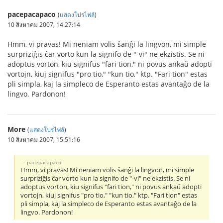
pacepacapaco
(
แสดงโปรไฟล์
)
10 สิงหาคม 2007, 14:27:14
Hmm, vi pravas! Mi neniam volis ŝanĝi la lingvon, mi simple
surpriziĝis ĉar vorto kun la signifo de "-vi" ne ekzistis. Se ni
adoptus vorton, kiu signifus "fari tion," ni povus ankaŭ adopti
vortojn, kiuj signifus "pro tio," "kun tio," ktp. "Fari tion" estas
pli simpla, kaj la simpleco de Esperanto estas avantaĝo de la
lingvo. Pardonon!
More
(
แสดงโปรไฟล์
)
10 สิงหาคม 2007, 15:51:16
pacepacapaco:
Hmm, vi pravas! Mi neniam volis ŝanĝi la lingvon, mi simple
surpriziĝis ĉar vorto kun la signifo de "-vi" ne ekzistis. Se ni
adoptus vorton, kiu signifus "fari tion," ni povus ankaŭ adopti
vortojn, kiuj signifus "pro tio," "kun tio," ktp. "Fari tion" estas
pli simpla, kaj la simpleco de Esperanto estas avantaĝo de la
lingvo. Pardonon!