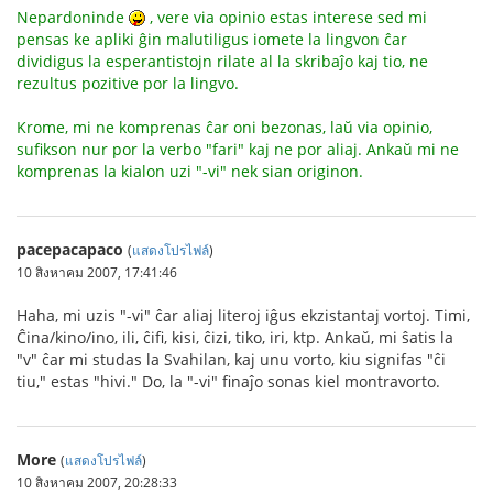
Nepardoninde
, vere via opinio estas interese sed mi
pensas ke apliki ĝin malutiligus iomete la lingvon ĉar
dividigus la esperantistojn rilate al la skribaĵo kaj tio, ne
rezultus pozitive por la lingvo.
Krome, mi ne komprenas ĉar oni bezonas, laŭ via opinio,
sufikson nur por la verbo "fari" kaj ne por aliaj. Ankaŭ mi ne
komprenas la kialon uzi "-vi" nek sian originon.
pacepacapaco
(
แสดงโปรไฟล์
)
10 สิงหาคม 2007, 17:41:46
Haha, mi uzis "-vi" ĉar aliaj literoj iĝus ekzistantaj vortoj. Timi,
Ĉina/kino/ino, ili, ĉifi, kisi, ĉizi, tiko, iri, ktp. Ankaŭ, mi ŝatis la
"v" ĉar mi studas la Svahilan, kaj unu vorto, kiu signifas "ĉi
tiu," estas "hivi." Do, la "-vi" finaĵo sonas kiel montravorto.
More
(
แสดงโปรไฟล์
)
10 สิงหาคม 2007, 20:28:33