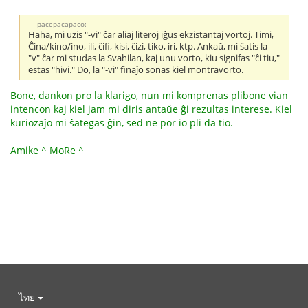
pacepacapaco:
Haha, mi uzis "-vi" ĉar aliaj literoj iĝus ekzistantaj vortoj. Timi,
Ĉina/kino/ino, ili, ĉifi, kisi, ĉizi, tiko, iri, ktp. Ankaŭ, mi ŝatis la
"v" ĉar mi studas la Svahilan, kaj unu vorto, kiu signifas "ĉi tiu,"
estas "hivi." Do, la "-vi" finaĵo sonas kiel montravorto.
Bone, dankon pro la klarigo, nun mi komprenas plibone vian
intencon kaj kiel jam mi diris antaŭe ĝi rezultas interese. Kiel
kuriozaĵo mi ŝategas ĝin, sed ne por io pli da tio.
Amike ^ MoRe ^
ไทย