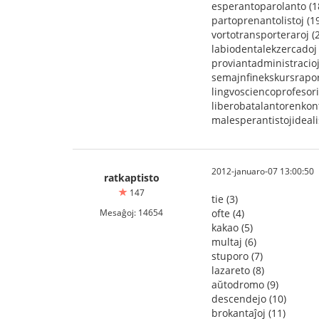
esperantoparolanto (1
partoprenantolistoj (1
vortotransporteraroj (
labiodentalekzercadoj 
proviantadministracioj
semajnfinekskursrapor
lingvosciencoprofesori
liberobatalantorenkont
malesperantistojidealis
2012-januaro-07 13:00:50
ratkaptisto
147
tie (3)
Mesaĝoj: 14654
ofte (4)
kakao (5)
multaj (6)
stuporo (7)
lazareto (8)
aŭtodromo (9)
descendejo (10)
brokantaĵoj (11)