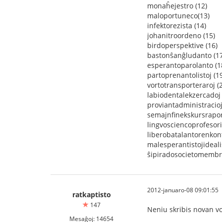
monaĥejestro (12)
maloportuneco(13)
infektorezista (14)
johanitroordeno (15)
birdoperspektive (16)
bastonŝanĝludanto (17
esperantoparolanto (1
partoprenantolistoj (1
vortotransporteraroj (
labiodentalekzercadoj 
proviantadministracioj
semajnfinekskursrapor
lingvosciencoprofesori
liberobatalantorenkont
malesperantistojidealis
ŝipiradosocietomembro
2012-januaro-08 09:01:55
ratkaptisto
147
Neniu skribis novan v
Mesaĝoj: 14654