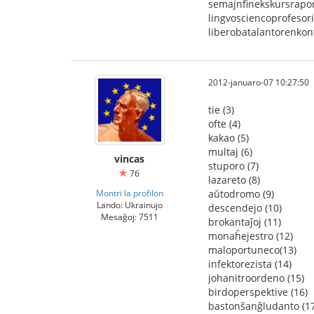
semajnfinekskursrapor
lingvosciencoprofesori
liberobatalantorenkont
2012-januaro-07 10:27:50
tie (3)
ofte (4)
kakao (5)
multaj (6)
vincas
stuporo (7)
76
lazareto (8)
Montri la profilon
aŭtodromo (9)
Lando: Ukrainujo
descendejo (10)
Mesaĝoj: 7511
brokantaĵoj (11)
monaĥejestro (12)
maloportuneco(13)
infektorezista (14)
johanitroordeno (15)
birdoperspektive (16)
bastonŝanĝludanto (17