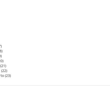
)
8)
9)
20)
(21)
 (22)
to (23)