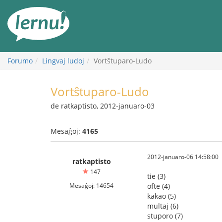
Al
la
enhavo
Forumo
Lingvaj ludoj
Vortŝtuparo-Ludo
Vortŝtuparo-Ludo
de ratkaptisto, 2012-januaro-03
Mesaĝoj:
4165
2012-januaro-06 14:58:00
ratkaptisto
147
tie (3)
Mesaĝoj: 14654
ofte (4)
kakao (5)
multaj (6)
stuporo (7)