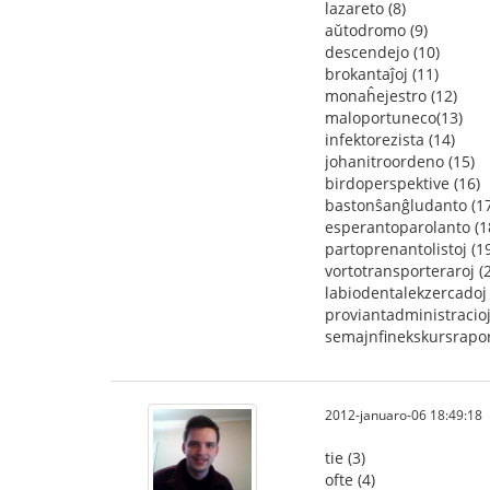
lazareto (8)
aŭtodromo (9)
descendejo (10)
brokantaĵoj (11)
monaĥejestro (12)
maloportuneco(13)
infektorezista (14)
johanitroordeno (15)
birdoperspektive (16)
bastonŝanĝludanto (17
esperantoparolanto (1
partoprenantolistoj (1
vortotransporteraroj (
labiodentalekzercadoj 
proviantadministracioj
semajnfinekskursrapor
2012-januaro-06 18:49:18
tie (3)
ofte (4)