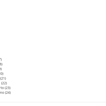
)
8)
9)
20)
(21)
 (22)
to (23)
no (24)