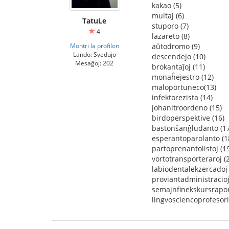
kakao (5)
multaj (6)
TatuLe
stuporo (7)
4
lazareto (8)
Montri la profilon
aŭtodromo (9)
Lando: Svedujo
descendejo (10)
Mesaĝoj: 202
brokantaĵoj (11)
monaĥejestro (12)
maloportuneco(13)
infektorezista (14)
johanitroordeno (15)
birdoperspektive (16)
bastonŝanĝludanto (17
esperantoparolanto (1
partoprenantolistoj (1
vortotransporteraroj (
labiodentalekzercadoj 
proviantadministracioj
semajnfinekskursrapor
lingvosciencoprofesori