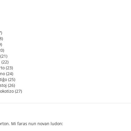
)
8)
9)
20)
(21)
 (22)
to (23)
no (24)
iĝo (25)
toj (26)
kotizo (27)
orton. Mi faras nun novan ludon: