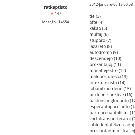
2012-januaro-06 19:00:53
ratkaptisto
147
tie (3)
Mesaĝoj: 14654
ofte (4)
kakao (5)
multaj (6)
stuporo (7)
lazareto (8)
aŭtodromo (9)
descendejo (10)
brokantaĵoj (11)
monaĥejestro (12)
maloportuneco(13)
infektorezista (14)
johanitroordeno (15)
birdoperspektive (16)
bastonŝanĝludanto (17
esperantoparolanto (1
partoprenantolistoj (1
vortotransporteraroj (
labiodentalekzercadoj 
proviantadministracioj