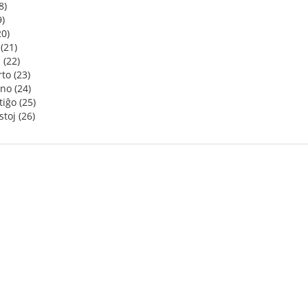
8)
9)
20)
(21)
 (22)
to (23)
no (24)
iĝo (25)
toj (26)