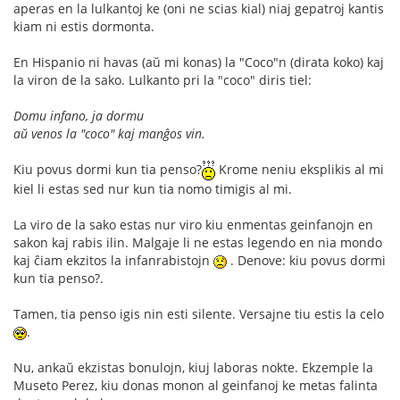
aperas en la lulkantoj ke (oni ne scias kial) niaj gepatroj kantis
kiam ni estis dormonta.
En Hispanio ni havas (aŭ mi konas) la "Coco"n (dirata koko) kaj
la viron de la sako. Lulkanto pri la "coco" diris tiel:
Domu infano, ja dormu
aŭ venos la "coco" kaj manĝos vin.
Kiu povus dormi kun tia penso?
Krome neniu eksplikis al mi
kiel li estas sed nur kun tia nomo timigis al mi.
La viro de la sako estas nur viro kiu enmentas geinfanojn en
sakon kaj rabis ilin. Malgaje li ne estas legendo en nia mondo
kaj ĉiam ekzitos la infanrabistojn
. Denove: kiu povus dormi
kun tia penso?.
Tamen, tia penso igis nin esti silente. Versajne tiu estis la celo
.
Nu, ankaŭ ekzistas bonulojn, kiuj laboras nokte. Ekzemple la
Museto Perez, kiu donas monon al geinfanoj ke metas falinta