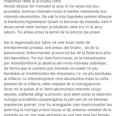
responsai rekte al la Estata czefo.
Neniel dezzas ilin transakti al aliai, ili ne raitas esti plu-
pruntatai, kontrau monedo-ricevo el bankoi redonenda kun
interedo akumulidso. Do sob la tuta hypoteka system! Albasse
la bankismo hypotekara! Qviam iu besonas da monedo, tiam li
devas vendi mem faritain produktoin, eble ecz iri al vera
laboro. Tio ankau estas la konsil de la polizzo, kai prave.
Kai la organisado por labor ne sole estas tasko de
entreprenistoi privatai, sed ankau del Estato – do de la
komunumoi, federo-landoi, provincsoi kai de la federacio plus
ties kanceliero. Tio nur tiam funccionas, se la monedovalor
per monedoreform je abolicio del rento intereda stabilatas,
de formo qve la subteno por monedo circulado ne plu
kondukas al shvelblovidso del monedaro, t.e. ne plu kondukas
al inflacio. La interedosystem rent-akumulidsa estas la czefa
pelanto de la inflacio, rekte seqvata de la nutrajjoprezoi.
Diras mi la qialon al vi: Rent-akumulidsa interedo cziujn
akcelas, siaflanke altigi la prezoin, qvio alten pelas la salairoin;
nutrajjo-prezaltidso pauperiganta la jam sen tio ne benatan
popolacion povran. czar tiu arangjadas sian mastrumadon lau
qviel tiuj-lá nutrajjo prezoi lassas al dji ankorau iometon de la
monedo au ne, por pagi vestajjon au por iam povi fari ferioin,