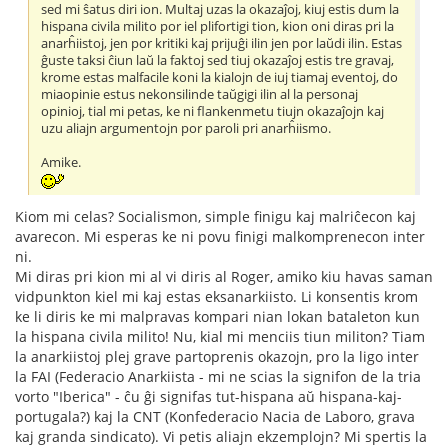
sed mi ŝatus diri ion. Multaj uzas la okazaĵoj, kiuj estis dum la
hispana civila milito por iel plifortigi tion, kion oni diras pri la
anarĥiistoj, jen por kritiki kaj prijuĝi ilin jen por laŭdi ilin. Estas
ĝuste taksi ĉiun laŭ la faktoj sed tiuj okazaĵoj estis tre gravaj,
krome estas malfacile koni la kialojn de iuj tiamaj eventoj, do
miaopinie estus nekonsilinde taŭgigi ilin al la personaj
opinioj, tial mi petas, ke ni flankenmetu tiujn okazaĵojn kaj
uzu aliajn argumentojn por paroli pri anarĥiismo.
Amike.
Kiom mi celas? Socialismon, simple finigu kaj malriĉecon kaj
avarecon. Mi esperas ke ni povu finigi malkomprenecon inter
ni.
Mi diras pri kion mi al vi diris al Roger, amiko kiu havas saman
vidpunkton kiel mi kaj estas eksanarkiisto. Li konsentis krom
ke li diris ke mi malpravas kompari nian lokan bataleton kun
la hispana civila milito! Nu, kial mi menciis tiun militon? Tiam
la anarkiistoj plej grave partoprenis okazojn, pro la ligo inter
la FAI (Federacio Anarkiista - mi ne scias la signifon de la tria
vorto "Iberica" - ĉu ĝi signifas tut-hispana aŭ hispana-kaj-
portugala?) kaj la CNT (Konfederacio Nacia de Laboro, grava
kaj granda sindicato). Vi petis aliajn ekzemplojn? Mi spertis la