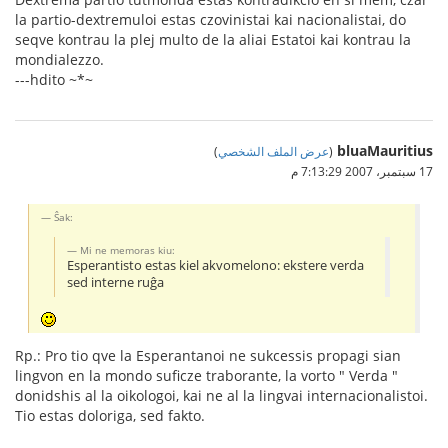
la partio-dextremuloi estas czovinistai kai nacionalistai, do
seqve kontrau la plej multo de la aliai Estatoi kai kontrau la
mondialezzo.
---hdito ~*~
bluaMauritius
(
عرض الملف الشخصي
)
17 سبتمبر، 2007 7:13:29 م
Ŝak:
Mi ne memoras kiu:
Esperantisto estas kiel akvomelono: ekstere verda
sed interne ruĝa
Rp.: Pro tio qve la Esperantanoi ne sukcessis propagi sian
lingvon en la mondo suficze traborante, la vorto " Verda "
donidshis al la oikologoi, kai ne al la lingvai internacionalistoi.
Tio estas doloriga, sed fakto.