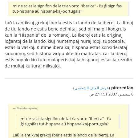
mi ne scias la signifon de la tria vorto "Iberica" - ĉu ĝi signifas
tut-hispana aŭ hispana-kaj-portugala?
Laŭ la antikvaj grekoj Iberia estis la lando de la iberoj. La limoj
de tiu lando ne estis bone definitaj, sed pli malpli kongruis
kun la “Hispania” de la romanoj. La iberoj estis la originaj
loĝantoj de la lando, kiuj nuntempaj nuraj idoj, supozeble,
estas la vaskoj. Kutime ibera kaj hispana estas konsiderataj
sinonimoj, sed historia vidpunkte tio maltrafas, ĉar la iberoj
estis popolo kiu tute malaperis kaj la hispanoj estas la rezulto
de multaj kulturaj miksaĵoj.
piteredfan
(
عرض الملف الشخصي
)
6 سبتمبر، 2007 2:17:51 ص
Mendacapote:
mi ne scias la signifon de la tria vorto "Iberica" - ĉu
ĝi signifas tut-hispana aŭ hispana-kaj-portugala?
Laŭ la antikvaj grekoj Iberia estis la lando de la iberoj. La