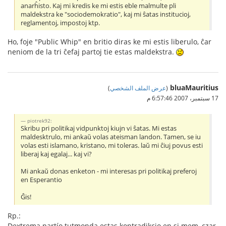
anarĥisto. Kaj mi kredis ke mi estis eble malmulte pli
maldekstra ke "sociodemokratio", kaj mi ŝatas institucioj,
reglamentoj, impostoj ktp.
Ho, foje "Public Whip" en britio diras ke mi estis liberulo, ĉar
neniom de la tri ĉefaj partoj tie estas maldekstra.
bluaMauritius
(
عرض الملف الشخصي
)
17 سبتمبر، 2007 6:57:46 م
piotrek92:
Skribu pri politikaj vidpunktoj kiujn vi ŝatas. Mi estas
maldesktrulo, mi ankaŭ volas ateisman landon. Tamen, se iu
volas esti islamano, kristano, mi toleras. laŭ mi ĉiuj povus esti
liberaj kaj egalaj... kaj vi?
Mi ankaŭ donas enketon - mi interesas pri politikaj preferoj
en Esperantio
Ĝis!
Rp.:
Dextrema partío tutmonda estas kontradikcio en si mem, czar