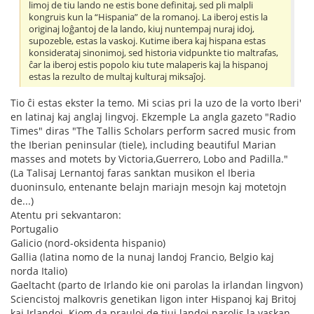
limoj de tiu lando ne estis bone definitaj, sed pli malpli
kongruis kun la “Hispania” de la romanoj. La iberoj estis la
originaj loĝantoj de la lando, kiuj nuntempaj nuraj idoj,
supozeble, estas la vaskoj. Kutime ibera kaj hispana estas
konsiderataj sinonimoj, sed historia vidpunkte tio maltrafas,
ĉar la iberoj estis popolo kiu tute malaperis kaj la hispanoj
estas la rezulto de multaj kulturaj miksaĵoj.
Tio ĉi estas ekster la temo. Mi scias pri la uzo de la vorto Iberi'
en latinaj kaj anglaj lingvoj. Ekzemple La angla gazeto "Radio
Times" diras "The Tallis Scholars perform sacred music from
the Iberian peninsular (tiele), including beautiful Marian
masses and motets by Victoria,Guerrero, Lobo and Padilla."
(La Talisaj Lernantoj faras sanktan musikon el Iberia
duoninsulo, entenante belajn mariajn mesojn kaj motetojn
de...)
Atentu pri sekvantaron:
Portugalio
Galicio (nord-oksidenta hispanio)
Gallia (latina nomo de la nunaj landoj Francio, Belgio kaj
norda Italio)
Gaeltacht (parto de Irlando kie oni parolas la irlandan lingvon)
Sciencistoj malkovris genetikan ligon inter Hispanoj kaj Britoj
kaj Irlandoj. Kiom da prauloj de tiuj landoj parolis la vaskan