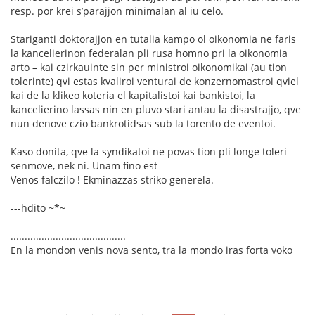
resp. por krei s’parajjon minimalan al iu celo.
Stariganti doktorajjon en tutalia kampo ol oikonomia ne faris
la kancelierinon federalan pli rusa homno pri la oikonomia
arto – kai czirkauinte sin per ministroi oikonomikai (au tion
tolerinte) qvi estas kvaliroi venturai de konzernomastroi qviel
kai de la klikeo koteria el kapitalistoi kai bankistoi, la
kancelierino lassas nin en pluvo stari antau la disastrajjo, qve
nun denove czio bankrotidsas sub la torento de eventoi.
Kaso donita, qve la syndikatoi ne povas tion pli longe toleri
senmove, nek ni. Unam fino est
Venos falczilo ! Ekminazzas striko generela.
---hdito ~*~
.........................................
En la mondon venis nova sento, tra la mondo iras forta voko