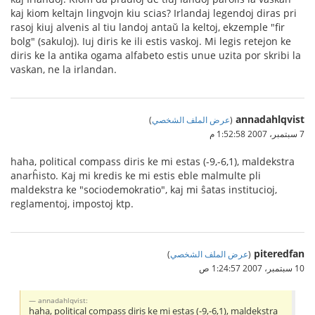
kaj kiom keltajn lingvojn kiu scias? Irlandaj legendoj diras pri
rasoj kiuj alvenis al tiu landoj antaŭ la keltoj, ekzemple "fir
bolg" (sakuloj). Iuj diris ke ili estis vaskoj. Mi legis retejon ke
diris ke la antika ogama alfabeto estis unue uzita por skribi la
vaskan, ne la irlandan.
annadahlqvist
(
عرض الملف الشخصي
)
7 سبتمبر، 2007 1:52:58 م
haha, political compass diris ke mi estas (-9,-6,1), maldekstra
anarĥisto. Kaj mi kredis ke mi estis eble malmulte pli
maldekstra ke "sociodemokratio", kaj mi ŝatas institucioj,
reglamentoj, impostoj ktp.
piteredfan
(
عرض الملف الشخصي
)
10 سبتمبر، 2007 1:24:57 ص
annadahlqvist:
haha, political compass diris ke mi estas (-9,-6,1), maldekstra