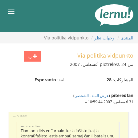
لى
لمحتويات
قائمة
طعام
المنتدى
وجهات نظر
Via politika vidpunkto
Via politika vidpunkto
رد
من piotrek92, 24 أغسطس، 2007
المشاركات:
28
لغة:
Esperanto
piteredfan
(
عرض الملف الشخصي
)
31 أغسطس، 2007 10:59:44 م
hulten:
piteredfan:
Tiam oni diris en ĵurnaloj ke la faŝistoj kaj la
kontraŭfaŝistoj estis ambaŭ samaj ĉar ili batalis unu