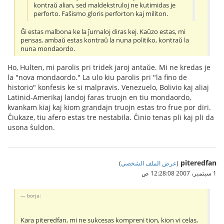
kontraŭ alian, sed maldekstruloj ne kutimidas je
perforto. Faŝismo gloris perforton kaj militon.
Ĝi estas malbona ke la ĵurnaloj diras kej. Kaŭzo estas, mi
pensas, ambaŭ estas kontraŭ la nuna politiko, kontraŭ la
nuna mondaordo.
Ho, Hulten, mi parolis pri tridek jaroj antaŭe. Mi ne kredas je
la "nova mondaordo." La ulo kiu parolis pri "la fino de
historio" konfesis ke si malpravis. Venezuelo, Bolivio kaj aliaj
Latinid-Amerikaj landoj faras truojn en tiu mondaordo,
kvankam kiaj kaj kiom grandajn truojn estas tro frue por diri.
Ĉiukaze, tiu afero estas tre nestabila. Ĉinio tenas pli kaj pli da
usona ŝuldon.
piteredfan
(
عرض الملف الشخصي
)
1 سبتمبر، 2007 12:28:08 ص
borja:
Kara piteredfan, mi ne sukcesas kompreni tion, kion vi celas,