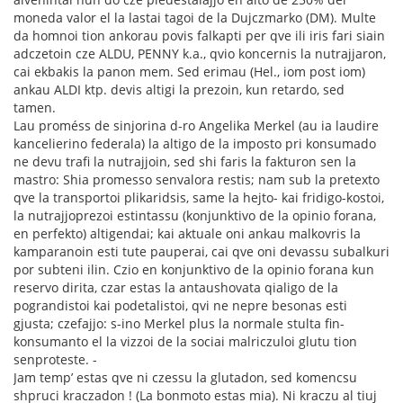
moneda valor el la lastai tagoi de la Dujczmarko (DM). Multe
da homnoi tion ankorau povis falkapti per qve ili iris fari siain
adczetoin cze ALDU, PENNY k.a., qvio koncernis la nutrajjaron,
cai ekbakis la panon mem. Sed erimau (Hel., iom post iom)
ankau ALDI ktp. devis altigi la prezoin, kun retardo, sed
tamen.
Lau proméss de sinjorina d-ro Angelika Merkel (au ia laudire
kancelierino federala) la altigo de la imposto pri konsumado
ne devu trafi la nutrajjoin, sed shi faris la fakturon sen la
mastro: Shia promesso senvalora restis; nam sub la pretexto
qve la transportoi plikaridsis, same la hejto- kai fridigo-kostoi,
la nutrajjoprezoi estintassu (konjunktivo de la opinio forana,
en perfekto) altigendai; kai aktuale oni ankau malkovris la
kamparanoin esti tute pauperai, cai qve oni devassu subalkuri
por subteni ilin. Czio en konjunktivo de la opinio forana kun
reservo dirita, czar estas la antaushovata qialigo de la
pograndistoi kai podetalistoi, qvi ne nepre besonas esti
gjusta; czefajjo: s-ino Merkel plus la normale stulta fin-
konsumanto el la vizzoi de la sociai malriczuloi glutu tion
senproteste. -
Jam temp’ estas qve ni czessu la glutadon, sed komencsu
shpruci kraczadon ! (La bonmoto estas mia). Ni kraczu al tiuj