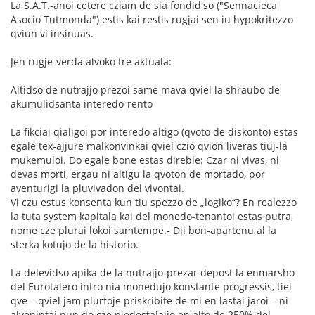
La S.A.T.-anoi cetere cziam de sia fondid'so ("Sennacieca
Asocio Tutmonda") estis kai restis rugjai sen iu hypokritezzo
qviun vi insinuas.
Jen rugje-verda alvoko tre aktuala:
Altidso de nutrajjo prezoi same mava qviel la shraubo de
akumulidsanta interedo-rento
La fikciai qialigoi por interedo altigo (qvoto de diskonto) estas
egale tex-ajjure malkonvinkai qviel czio qvion liveras tiuj-lá
mukemuloi. Do egale bone estas direble: Czar ni vivas, ni
devas morti, ergau ni altigu la qvoton de mortado, por
aventurigi la pluvivadon del vivontai.
Vi czu estus konsenta kun tiu spezzo de „logiko“? En realezzo
la tuta system kapitala kai del monedo-tenantoi estas putra,
nome cze plurai lokoi samtempe.- Dji bon-apartenu al la
sterka kotujo de la historio.
La delevidso apika de la nutrajjo-prezar depost la enmarsho
del Eurotalero intro nia monedujo konstante progressis, tiel
qve – qviel jam plurfoje priskribite de mi en lastai jaroi – ni
alvenintai nun do cze piedestalajjo en alto de 250% del