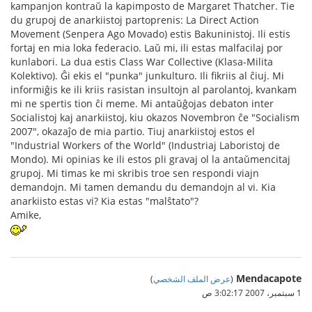
kampanjon kontraŭ la kapimposto de Margaret Thatcher. Tie
du grupoj de anarkiistoj partoprenis: La Direct Action
Movement (Senpera Ago Movado) estis Bakuninistoj. Ili estis
fortaj en mia loka federacio. Laŭ mi, ili estas malfacilaj por
kunlabori. La dua estis Class War Collective (Klasa-Milita
Kolektivo). Ĝi ekis el "punka" junkulturo. Ili fikriis al ĉiuj. Mi
informiĝis ke ili kriis rasistan insultojn al parolantoj, kvankam
mi ne spertis tion ĉi meme. Mi antaŭĝojas debaton inter
Socialistoj kaj anarkiistoj, kiu okazos Novembron ĉe "Socialism
2007", okazaĵo de mia partio. Tiuj anarkiistoj estos el
"Industrial Workers of the World" (Industriaj Laboristoj de
Mondo). Mi opinias ke ili estos pli gravaj ol la antaŭmencitaj
grupoj. Mi timas ke mi skribis troe sen respondi viajn
demandojn. Mi tamen demandu du demandojn al vi. Kia
anarkiisto estas vi? Kia estas "malŝtato"?
Amike,
Mendacapote
(
عرض الملف الشخصي
)
1 سبتمبر، 2007 3:02:17 ص