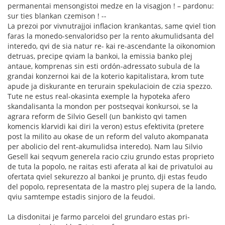
permanentai mensongistoi medze en la visagjon ! – pardonu:
sur ties blankan czemison ! --
La prezoi por vivnutrajjoi inflacion krankantas, same qviel tion
faras la monedo-senvaloridso per la rento akumulidsanta del
interedo, qvi de sia natur re- kai re-ascendante la oikonomion
detruas, precipe qviam la bankoi, la emissia banko plej
antaue, komprenas sin esti ordón-adressato subula de la
grandai konzernoi kai de la koterio kapitalistara, krom tute
apude ja diskurante en terurain spekulacioin de czia spezzo.
Tute ne estus real-okasinta exemple la hypoteka afero
skandalisanta la mondon per postseqvai konkursoi, se la
agrara reform de Silvio Gesell (un bankisto qvi tamen
komencis klarvidi kai diri la veron) estus efektivita (pretere
post la milito au okase de un reform del valuto akompanata
per abolicio del rent-akumulidsa interedo). Nam lau Silvio
Gesell kai seqvum generela racio cziu grundo estas proprieto
de tuta la popolo, ne raitas esti aferata al kai de privatuloi au
ofertata qviel sekurezzo al bankoi je prunto, dji estas feudo
del popolo, representata de la mastro plej supera de la lando,
qviu samtempe estadis sinjoro de la feudoi.
La disdonitai je farmo parceloi del grundaro estas pri-