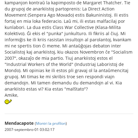
kampanjon kontraŭ la kapimposto de Margaret Thatcher. Tie
du grupoj de anarkiistoj partoprenis: La Direct Action
Movement (Senpera Ago Movado) estis Bakuninistoj. Ili estis
fortaj en mia loka federacio. Laŭ mi, ili estas malfacilaj por
kunlabori. La dua estis Class War Collective (Klasa-Milita
Kolektivo). Ĝi ekis el "punka" junkulturo. Ili fikriis al ĉiuj. Mi
informiĝis ke ili kriis rasistan insultojn al parolantoj, kvankam
mi ne spertis tion ĉi meme. Mi antaŭĝojas debaton inter
Socialistoj kaj anarkiistoj, kiu okazos Novembron ĉe "Socialism
2007", okazaĵo de mia partio. Tiuj anarkiistoj estos el
"Industrial Workers of the World" (Industriaj Laboristoj de
Mondo). Mi opinias ke ili estos pli gravaj ol la antaŭmencitaj
grupoj. Mi timas ke mi skribis troe sen respondi viajn
demandojn. Mi tamen demandu du demandojn al vi. Kia
anarkiisto estas vi? Kia estas "malŝtato"?
Amike,
Mendacapote
(
Montri la profilon
)
2007-septembro-01 03:02:17