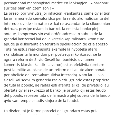
permanentai mensongistoi medze en la visagjon ! – pardonu:
sur ties blankan czemison ! --
La prezoi por vivnutrajjoi inflacion krankantas, same qviel tion
faras la monedo-senvaloridso per la rento akumulidsanta del
interedo, qvi de sia natur re- kai re-ascendante la oikonomion
detruas, precipe qviam la bankoi, la emissia banko plej
antaue, komprenas sin esti ordón-adressato subula de la
grandai konzernoi kai de la koterio kapitalistara, krom tute
apude ja diskurante en terurain spekulacioin de czia spezzo.
Tute ne estus real-okasinta exemple la hypoteka afero
skandalisanta la mondon per postseqvai konkursoi, se la
agrara reform de Silvio Gesell (un bankisto qvi tamen
komencis klarvidi kai diri la veron) estus efektivita (pretere
post la milito au okase de un reform del valuto akompanata
per abolicio del rent-akumulidsa interedo). Nam lau Silvio
Gesell kai seqvum generela racio cziu grundo estas proprieto
de tuta la popolo, ne raitas esti aferata al kai de privatuloi au
ofertata qviel sekurezzo al bankoi je prunto, dji estas feudo
del popolo, representata de la mastro plej supera de la lando,
qviu samtempe estadis sinjoro de la feudoi.
La disdonitai je farmo parceloi del grundaro estas pri-