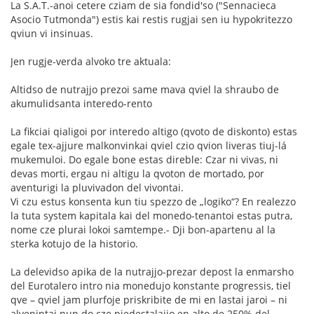
La S.A.T.-anoi cetere cziam de sia fondid'so ("Sennacieca
Asocio Tutmonda") estis kai restis rugjai sen iu hypokritezzo
qviun vi insinuas.
Jen rugje-verda alvoko tre aktuala:
Altidso de nutrajjo prezoi same mava qviel la shraubo de
akumulidsanta interedo-rento
La fikciai qialigoi por interedo altigo (qvoto de diskonto) estas
egale tex-ajjure malkonvinkai qviel czio qvion liveras tiuj-lá
mukemuloi. Do egale bone estas direble: Czar ni vivas, ni
devas morti, ergau ni altigu la qvoton de mortado, por
aventurigi la pluvivadon del vivontai.
Vi czu estus konsenta kun tiu spezzo de „logiko“? En realezzo
la tuta system kapitala kai del monedo-tenantoi estas putra,
nome cze plurai lokoi samtempe.- Dji bon-apartenu al la
sterka kotujo de la historio.
La delevidso apika de la nutrajjo-prezar depost la enmarsho
del Eurotalero intro nia monedujo konstante progressis, tiel
qve – qviel jam plurfoje priskribite de mi en lastai jaroi – ni
alvenintai nun do cze piedestalajjo en alto de 250% del