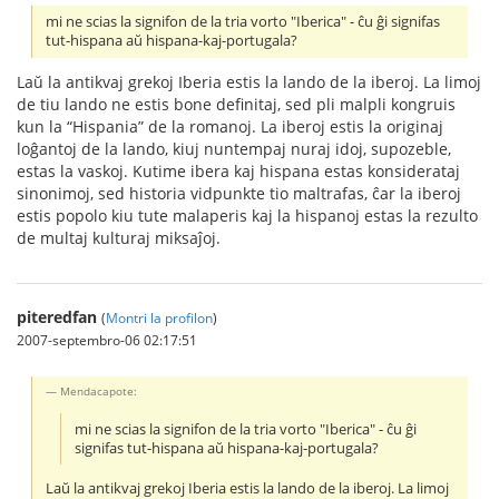
mi ne scias la signifon de la tria vorto "Iberica" - ĉu ĝi signifas
tut-hispana aŭ hispana-kaj-portugala?
Laŭ la antikvaj grekoj Iberia estis la lando de la iberoj. La limoj
de tiu lando ne estis bone definitaj, sed pli malpli kongruis
kun la “Hispania” de la romanoj. La iberoj estis la originaj
loĝantoj de la lando, kiuj nuntempaj nuraj idoj, supozeble,
estas la vaskoj. Kutime ibera kaj hispana estas konsiderataj
sinonimoj, sed historia vidpunkte tio maltrafas, ĉar la iberoj
estis popolo kiu tute malaperis kaj la hispanoj estas la rezulto
de multaj kulturaj miksaĵoj.
piteredfan
(
Montri la profilon
)
2007-septembro-06 02:17:51
Mendacapote:
mi ne scias la signifon de la tria vorto "Iberica" - ĉu ĝi
signifas tut-hispana aŭ hispana-kaj-portugala?
Laŭ la antikvaj grekoj Iberia estis la lando de la iberoj. La limoj