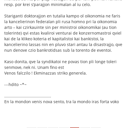
resp. por krei s’parajjon minimalan al iu celo.
Stariganti doktorajjon en tutalia kampo ol oikonomia ne faris
la kancelierinon federalan pli rusa homno pri la oikonomia
arto – kai czirkauinte sin per ministroi oikonomikai (au tion
tolerinte) qvi estas kvaliroi venturai de konzernomastroi qviel
kai de la klikeo koteria el kapitalistoi kai bankistoi, la
kancelierino lassas nin en pluvo stari antau la disastrajjo, qve
nun denove czio bankrotidsas sub la torento de eventoi.
Kaso donita, qve la syndikatoi ne povas tion pli longe toleri
senmove, nek ni. Unam fino est
Venos falczilo ! Ekminazzas striko generela.
---hdito ~*~
.........................................
En la mondon venis nova sento, tra la mondo iras forta voko