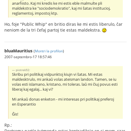
anarĥisto. Kaj mi kredis ke mi estis eble malmulte pli
maldekstra ke "sociodemokratio", kaj mi ŝatas institucioj,
reglamentoj, impostoj ktp.
Ho, foje "Public Whip" en britio diras ke mi estis liberulo, ĉar
neniom de la tri ĉefaj partoj tie estas maldekstra.
bluaMauritius
(
Montri la profilon
)
2007-septembro-17 18:57:46
piotrek92:
Skribu pri politikaj vidpunktoj kiujn vi ŝatas. Mi estas
maldesktrulo, mi ankaŭ volas ateisman landon. Tamen, se iu
volas esti islamano, kristano, mi toleras. laŭ mi ĉiuj povus esti
liberaj kaj egalaj... kaj vi?
Mi ankaŭ donas enketon - mi interesas pri politikaj preferoj
en Esperantio
Ĝis!
Rp.:
Dextrema partío tutmonda estas kontradikcio en si mem, czar