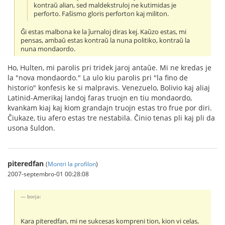
kontraŭ alian, sed maldekstruloj ne kutimidas je
perforto. Faŝismo gloris perforton kaj militon.
Ĝi estas malbona ke la ĵurnaloj diras kej. Kaŭzo estas, mi
pensas, ambaŭ estas kontraŭ la nuna politiko, kontraŭ la
nuna mondaordo.
Ho, Hulten, mi parolis pri tridek jaroj antaŭe. Mi ne kredas je
la "nova mondaordo." La ulo kiu parolis pri "la fino de
historio" konfesis ke si malpravis. Venezuelo, Bolivio kaj aliaj
Latinid-Amerikaj landoj faras truojn en tiu mondaordo,
kvankam kiaj kaj kiom grandajn truojn estas tro frue por diri.
Ĉiukaze, tiu afero estas tre nestabila. Ĉinio tenas pli kaj pli da
usona ŝuldon.
piteredfan
(
Montri la profilon
)
2007-septembro-01 00:28:08
borja:
Kara piteredfan, mi ne sukcesas kompreni tion, kion vi celas,