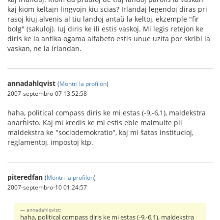
kaj kiom keltajn lingvojn kiu scias? Irlandaj legendoj diras pri
rasoj kiuj alvenis al tiu landoj antaŭ la keltoj, ekzemple "fir
bolg" (sakuloj). Iuj diris ke ili estis vaskoj. Mi legis retejon ke
diris ke la antika ogama alfabeto estis unue uzita por skribi la
vaskan, ne la irlandan.
annadahlqvist
(
Montri la profilon
)
2007-septembro-07 13:52:58
haha, political compass diris ke mi estas (-9,-6,1), maldekstra
anarĥisto. Kaj mi kredis ke mi estis eble malmulte pli
maldekstra ke "sociodemokratio", kaj mi ŝatas institucioj,
reglamentoj, impostoj ktp.
piteredfan
(
Montri la profilon
)
2007-septembro-10 01:24:57
annadahlqvist:
haha, political compass diris ke mi estas (-9,-6,1), maldekstra