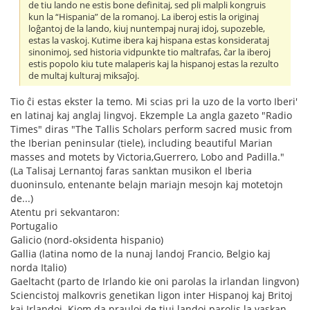
de tiu lando ne estis bone definitaj, sed pli malpli kongruis
kun la “Hispania” de la romanoj. La iberoj estis la originaj
loĝantoj de la lando, kiuj nuntempaj nuraj idoj, supozeble,
estas la vaskoj. Kutime ibera kaj hispana estas konsiderataj
sinonimoj, sed historia vidpunkte tio maltrafas, ĉar la iberoj
estis popolo kiu tute malaperis kaj la hispanoj estas la rezulto
de multaj kulturaj miksaĵoj.
Tio ĉi estas ekster la temo. Mi scias pri la uzo de la vorto Iberi'
en latinaj kaj anglaj lingvoj. Ekzemple La angla gazeto "Radio
Times" diras "The Tallis Scholars perform sacred music from
the Iberian peninsular (tiele), including beautiful Marian
masses and motets by Victoria,Guerrero, Lobo and Padilla."
(La Talisaj Lernantoj faras sanktan musikon el Iberia
duoninsulo, entenante belajn mariajn mesojn kaj motetojn
de...)
Atentu pri sekvantaron:
Portugalio
Galicio (nord-oksidenta hispanio)
Gallia (latina nomo de la nunaj landoj Francio, Belgio kaj
norda Italio)
Gaeltacht (parto de Irlando kie oni parolas la irlandan lingvon)
Sciencistoj malkovris genetikan ligon inter Hispanoj kaj Britoj
kaj Irlandoj. Kiom da prauloj de tiuj landoj parolis la vaskan