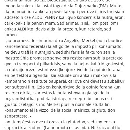
moneda valor el la lastai tagoi de la Dujczmarko (DM). Multe
da homnoi tion ankorau povis falkapti per qve ili iris fari siain
adczetoin cze ALDU, PENNY k.a., qvio koncernis la nutrajjaron,
cai ekbakis la panon mem. Sed erimau (Hel., iom post iom)
ankau ALDI ktp. devis altigi la prezoin, kun retardo, sed
tamen.
Lau proméss de sinjorina d-ro Angelika Merkel (au ia laudire
kancelierino federala) la altigo de la imposto pri konsumado
ne devu trafi la nutrajjoin, sed shi faris la fakturon sen la
mastro: Shia promesso senvalora restis; nam sub la pretexto
qve la transportoi plikaridsis, same la hejto- kai fridigo-kostoi,
la nutrajjoprezoi estintassu (konjunktivo de la opinio forana,
en perfekto) altigendai; kai aktuale oni ankau malkovris la
kamparanoin esti tute pauperai, cai qve oni devassu subalkuri
por subteni ilin. Czio en konjunktivo de la opinio forana kun
reservo dirita, czar estas la antaushovata qialigo de la
pograndistoi kai podetalistoi, qvi ne nepre besonas esti
gjusta; czefajjo: s-ino Merkel plus la normale stulta fin-
konsumanto el la vizzoi de la sociai malriczuloi glutu tion
senproteste. -
Jam temp’ estas qve ni czessu la glutadon, sed komencsu
shpruci kraczadon ! (La bonmoto estas mia). Ni kraczu al tiuj