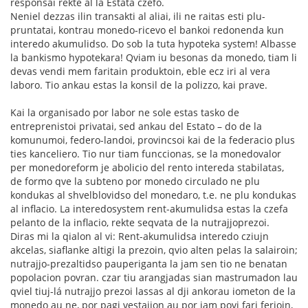
responsai rekte al la Estata czefo.
Neniel dezzas ilin transakti al aliai, ili ne raitas esti plu-
pruntatai, kontrau monedo-ricevo el bankoi redonenda kun
interedo akumulidso. Do sob la tuta hypoteka system! Albasse
la bankismo hypotekara! Qviam iu besonas da monedo, tiam li
devas vendi mem faritain produktoin, eble ecz iri al vera
laboro. Tio ankau estas la konsil de la polizzo, kai prave.
Kai la organisado por labor ne sole estas tasko de
entreprenistoi privatai, sed ankau del Estato – do de la
komunumoi, federo-landoi, provincsoi kai de la federacio plus
ties kanceliero. Tio nur tiam funccionas, se la monedovalor
per monedoreform je abolicio del rento intereda stabilatas,
de formo qve la subteno por monedo circulado ne plu
kondukas al shvelblovidso del monedaro, t.e. ne plu kondukas
al inflacio. La interedosystem rent-akumulidsa estas la czefa
pelanto de la inflacio, rekte seqvata de la nutrajjoprezoi.
Diras mi la qialon al vi: Rent-akumulidsa interedo cziujn
akcelas, siaflanke altigi la prezoin, qvio alten pelas la salairoin;
nutrajjo-prezaltidso pauperiganta la jam sen tio ne benatan
popolacion povran. czar tiu arangjadas sian mastrumadon lau
qviel tiuj-lá nutrajjo prezoi lassas al dji ankorau iometon de la
monedo au ne, por pagi vestajjon au por iam povi fari ferioin,