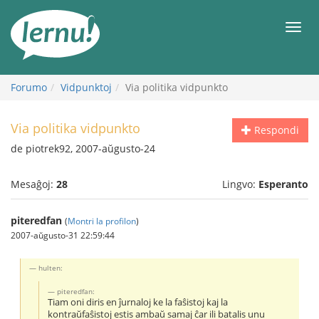
Al
la
Men
enhavo
Forumo
Vidpunktoj
Via politika vidpunkto
Via politika vidpunkto
Respondi
de piotrek92, 2007-aŭgusto-24
Mesaĝoj:
28
Lingvo:
Esperanto
piteredfan
(
Montri la profilon
)
2007-aŭgusto-31 22:59:44
hulten:
piteredfan:
Tiam oni diris en ĵurnaloj ke la faŝistoj kaj la
kontraŭfaŝistoj estis ambaŭ samaj ĉar ili batalis unu