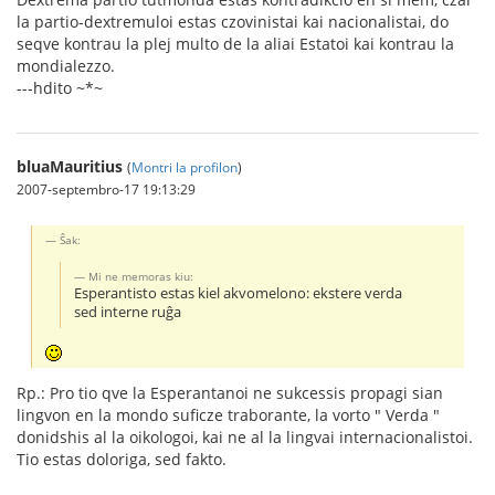
la partio-dextremuloi estas czovinistai kai nacionalistai, do
seqve kontrau la plej multo de la aliai Estatoi kai kontrau la
mondialezzo.
---hdito ~*~
bluaMauritius
(
Montri la profilon
)
2007-septembro-17 19:13:29
Ŝak:
Mi ne memoras kiu:
Esperantisto estas kiel akvomelono: ekstere verda
sed interne ruĝa
Rp.: Pro tio qve la Esperantanoi ne sukcessis propagi sian
lingvon en la mondo suficze traborante, la vorto " Verda "
donidshis al la oikologoi, kai ne al la lingvai internacionalistoi.
Tio estas doloriga, sed fakto.