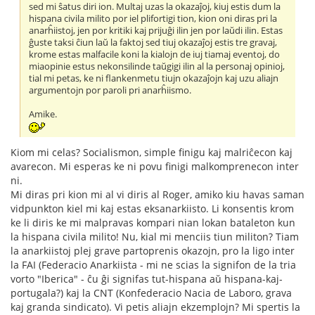
sed mi ŝatus diri ion. Multaj uzas la okazaĵoj, kiuj estis dum la
hispana civila milito por iel plifortigi tion, kion oni diras pri la
anarĥiistoj, jen por kritiki kaj prijuĝi ilin jen por laŭdi ilin. Estas
ĝuste taksi ĉiun laŭ la faktoj sed tiuj okazaĵoj estis tre gravaj,
krome estas malfacile koni la kialojn de iuj tiamaj eventoj, do
miaopinie estus nekonsilinde taŭgigi ilin al la personaj opinioj,
tial mi petas, ke ni flankenmetu tiujn okazaĵojn kaj uzu aliajn
argumentojn por paroli pri anarĥiismo.
Amike.
Kiom mi celas? Socialismon, simple finigu kaj malriĉecon kaj
avarecon. Mi esperas ke ni povu finigi malkomprenecon inter
ni.
Mi diras pri kion mi al vi diris al Roger, amiko kiu havas saman
vidpunkton kiel mi kaj estas eksanarkiisto. Li konsentis krom
ke li diris ke mi malpravas kompari nian lokan bataleton kun
la hispana civila milito! Nu, kial mi menciis tiun militon? Tiam
la anarkiistoj plej grave partoprenis okazojn, pro la ligo inter
la FAI (Federacio Anarkiista - mi ne scias la signifon de la tria
vorto "Iberica" - ĉu ĝi signifas tut-hispana aŭ hispana-kaj-
portugala?) kaj la CNT (Konfederacio Nacia de Laboro, grava
kaj granda sindicato). Vi petis aliajn ekzemplojn? Mi spertis la