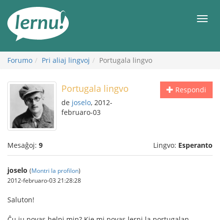
Al
la
Men
enhavo
Forumo
Pri aliaj lingvoj
Portugala lingvo
Portugala lingvo
Respondi
de
joselo
, 2012-
februaro-03
Mesaĝoj:
9
Lingvo:
Esperanto
joselo
(
Montri la profilon
)
2012-februaro-03 21:28:28
Saluton!
Ĉu iu povas helpi min? Kie mi povas lerni la portugalan