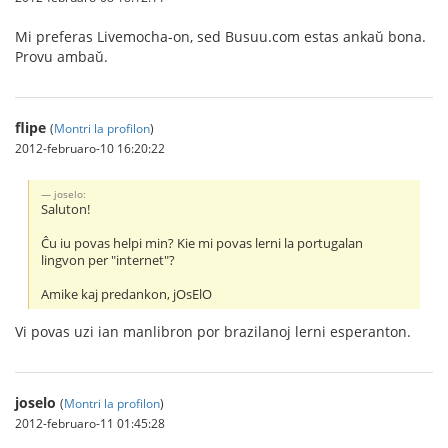
Mi preferas Livemocha-on, sed Busuu.com estas ankaŭ bona.
Provu ambaŭ.
flipe
(
Montri la profilon
)
2012-februaro-10 16:20:22
joselo:
Saluton!
Ĉu iu povas helpi min? Kie mi povas lerni la portugalan
lingvon per "internet"?
Amike kaj predankon, jOsElO
Vi povas uzi ian manlibron por brazilanoj lerni esperanton.
joselo
(
Montri la profilon
)
2012-februaro-11 01:45:28