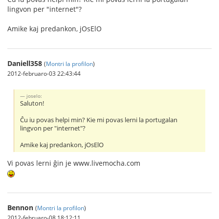
lingvon per "internet"?
Amike kaj predankon, jOsElO
Daniell358
(
Montri la profilon
)
2012-februaro-03 22:43:44
joselo:
Saluton!
Ĉu iu povas helpi min? Kie mi povas lerni la portugalan
lingvon per "internet"?
Amike kaj predankon, jOsElO
Vi povas lerni ĝin je www.livemocha.com
Bennon
(
Montri la profilon
)
2012-februaro-08 18:12:11