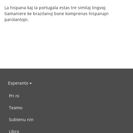
La hispana kaj la portugala estas tre similaj lingvoj;
tiamaniere ke brazilanoj bone komprenas hispanajn
parolantojn.
Esperanto
Pri ni
Teamo
Subtenu nin
Libro