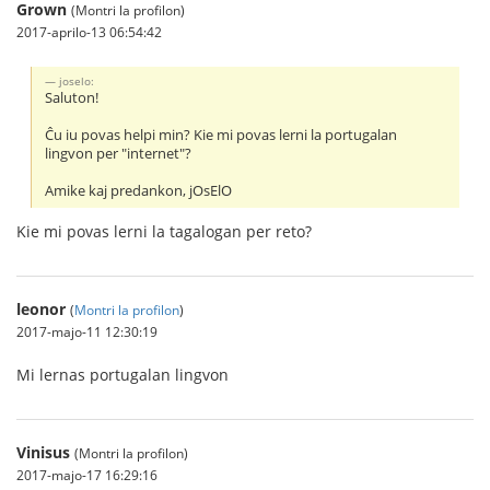
Grown
(Montri la profilon)
2017-aprilo-13 06:54:42
joselo:
Saluton!
Ĉu iu povas helpi min? Kie mi povas lerni la portugalan
lingvon per "internet"?
Amike kaj predankon, jOsElO
Kie mi povas lerni la tagalogan per reto?
leonor
(
Montri la profilon
)
2017-majo-11 12:30:19
Mi lernas portugalan lingvon
Vinisus
(Montri la profilon)
2017-majo-17 16:29:16