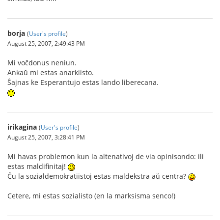
borja
(
User's profile
)
August 25, 2007, 2:49:43 PM
Mi voĉdonus neniun.
Ankaŭ mi estas anarkiisto.
Ŝajnas ke Esperantujo estas lando liberecana.
irikagina
(
User's profile
)
August 25, 2007, 3:28:41 PM
Mi havas problemon kun la altenativoj de via opinisondo: ili
estas maldifinitaj!
Ĉu la sozialdemokratiistoj estas maldekstra aŭ centra?
Cetere, mi estas sozialisto (en la marksisma senco!)