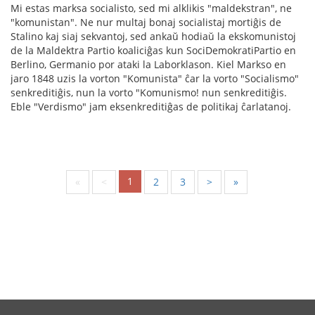
Mi estas marksa socialisto, sed mi alklikis "maldekstran", ne
"komunistan". Ne nur multaj bonaj socialistaj mortiĝis de
Stalino kaj siaj sekvantoj, sed ankaŭ hodiaŭ la ekskomunistoj
de la Maldektra Partio koaliciĝas kun SociDemokratiPartio en
Berlino, Germanio por ataki la Laborklason. Kiel Markso en
jaro 1848 uzis la vorton "Komunista" ĉar la vorto "Socialismo"
senkreditiĝis, nun la vorto "Komunismo! nun senkreditiĝis.
Eble "Verdismo" jam eksenkreditiĝas de politikaj ĉarlatanoj.
1
«
<
2
3
>
»