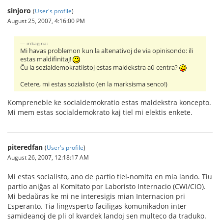
sinjoro
(
User's profile
)
August 25, 2007, 4:16:00 PM
irikagina:
Mi havas problemon kun la altenativoj de via opinisondo: ili
estas maldifinitaj!
Ĉu la sozialdemokratiistoj estas maldekstra aŭ centra?
Cetere, mi estas sozialisto (en la marksisma senco!)
Kompreneble ke socialdemokratio estas maldekstra koncepto.
Mi mem estas socialdemokrato kaj tiel mi elektis enkete.
piteredfan
(
User's profile
)
August 26, 2007, 12:18:17 AM
Mi estas socialisto, ano de partio tiel-nomita en mia lando. Tiu
partio aniĝas al Komitato por Laboristo Internacio (CWI/CIO).
Mi bedaŭras ke mi ne interesigis mian Internacion pri
Esperanto. Tia lingvsperto faciligas komunikadon inter
samideanoj de pli ol kvardek landoj sen multeco da traduko.