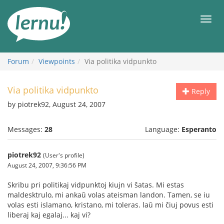
Skip
to
Men
the
content
Forum
Viewpoints
Via politika vidpunkto
Via politika vidpunkto
Reply
by piotrek92, August 24, 2007
Messages:
28
Language:
Esperanto
piotrek92
(User's profile)
August 24, 2007, 9:36:56 PM
Skribu pri politikaj vidpunktoj kiujn vi ŝatas. Mi estas
maldesktrulo, mi ankaŭ volas ateisman landon. Tamen, se iu
volas esti islamano, kristano, mi toleras. laŭ mi ĉiuj povus esti
liberaj kaj egalaj... kaj vi?