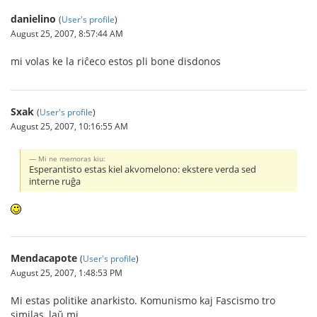
danielino
(
User's profile
)
August 25, 2007, 8:57:44 AM
mi volas ke la riĉeco estos pli bone disdonos
Sxak
(
User's profile
)
August 25, 2007, 10:16:55 AM
Mi ne memoras kiu:
Esperantisto estas kiel akvomelono: ekstere verda sed
interne ruĝa
Mendacapote
(
User's profile
)
August 25, 2007, 1:48:53 PM
Mi estas politike anarkisto. Komunismo kaj Fascismo tro
similas, laŭ mi.