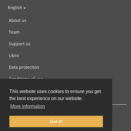
English
About us
Team
Support us
Libro
Data protection
Conditions of use
Contact us
This website uses cookies to ensure you get
the best experience on our website.
More information
Got it!
© 2002-2026 lernu.net |
Impressum