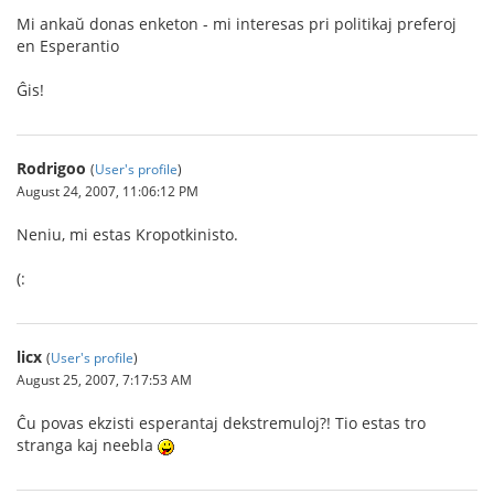
Mi ankaŭ donas enketon - mi interesas pri politikaj preferoj
en Esperantio
Ĝis!
Rodrigoo
(
User's profile
)
August 24, 2007, 11:06:12 PM
Neniu, mi estas Kropotkinisto.
(:
licx
(
User's profile
)
August 25, 2007, 7:17:53 AM
Ĉu povas ekzisti esperantaj dekstremuloj?! Tio estas tro
stranga kaj neebla