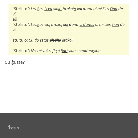
"ŝtelisto":
Leviĝas
Levu
viaj
n
brakoj
n
kaj donu al mi
ĉies
ĉion
de
vi!
aŭ
"ŝtelisto":
Leviĝas viaj brakoj kaj
donu
vi donas
al mi
ĉies
ĉion
de
vi.
stultulo:
Ĉu
tio estas
alsalto
atako
?
"ŝtelisto":
Ne, mi volas
flagi
flari
vian senodorigilon.
Ĉu ĝuste?
ไทย