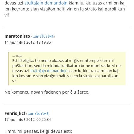
devas uzi
stultaĵajn demandojn
kiam iu, kiu uzas armilon kaj
ion kovrante sian vizaĝon halti vin en la strato kaj paroli kun
vi!
maratonisto
(
แสดงโปรไฟล์
)
14 กุมภาพันธ์ 2012, 18:19:35
flipe:
Esti ŝteligita, tio nenio okazas al mi ĝis nuntempe kiam mi
poŝtas tion, sed tia mirinda karikaturo bone montras ke vi ne
devas uzi
stultaĵajn demandojn
kiam iu, kiu uzas armilon kaj
ion kovrante sian vizaĝon halti vin en la strato kaj paroli kun
vi!
Ne komencu novan fadenon por ĉiu ŝerco.
Fenris_kcf
(
แสดงโปรไฟล์
)
17 กุมภาพันธ์ 2012, 09:25:34
Hmm, mi pensas, ke ĝi devus esti: