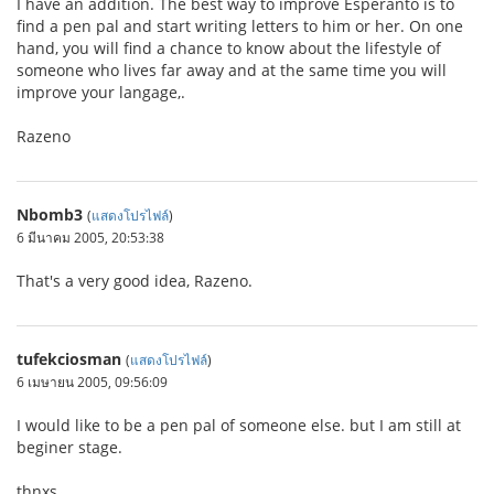
I have an addition. The best way to improve Esperanto is to
find a pen pal and start writing letters to him or her. On one
hand, you will find a chance to know about the lifestyle of
someone who lives far away and at the same time you will
improve your langage,.
Razeno
Nbomb3
(
แสดงโปรไฟล์
)
6 มีนาคม 2005, 20:53:38
That's a very good idea, Razeno.
tufekciosman
(
แสดงโปรไฟล์
)
6 เมษายน 2005, 09:56:09
I would like to be a pen pal of someone else. but I am still at
beginer stage.
thnxs...