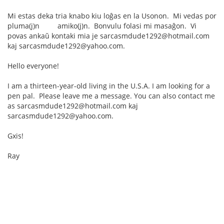
Mi estas deka tria knabo kiu loĝas en la Usonon. Mi vedas por
pluma(j)n amiko(j)n. Bonvulu folasi mi masaĝon. Vi
povas ankaŭ kontaki mia je sarcasmdude1292@hotmail.com
kaj sarcasmdude1292@yahoo.com.
Hello everyone!
I am a thirteen-year-old living in the U.S.A. I am looking for a
pen pal. Please leave me a message. You can also contact me
as sarcasmdude1292@hotmail.com kaj
sarcasmdude1292@yahoo.com.
Gxis!
Ray