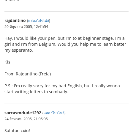
rajdantino
(
แสดงโปรไฟล์
)
20 มิถุนายน 2005, 12:41:54
Hay, I would like your pen, but I'm to at beginner stage. I'm a
girl and I'm from Belgium. Would you help me to learn better
my esperanto.
Kis
From Rajdantino (Freia)
P.S.: I'm really sorry for my bad English, but I really wonna
start writing letters to sombady.
sarcasmdude1292
(
แสดงโปรไฟล์
)
24 สิงหาคม 2005, 21:05:05
Saluton cxiu!