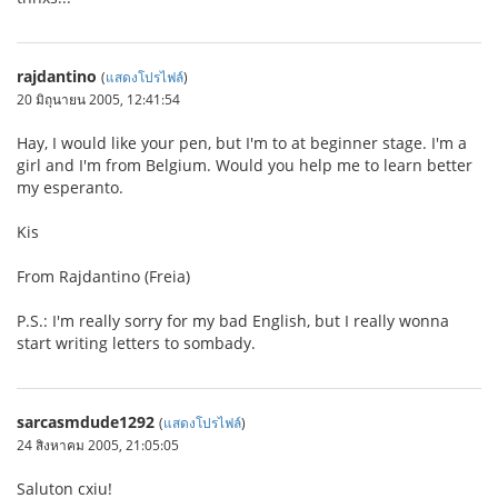
rajdantino
(
แสดงโปรไฟล์
)
20 มิถุนายน 2005, 12:41:54
Hay, I would like your pen, but I'm to at beginner stage. I'm a
girl and I'm from Belgium. Would you help me to learn better
my esperanto.
Kis
From Rajdantino (Freia)
P.S.: I'm really sorry for my bad English, but I really wonna
start writing letters to sombady.
sarcasmdude1292
(
แสดงโปรไฟล์
)
24 สิงหาคม 2005, 21:05:05
Saluton cxiu!