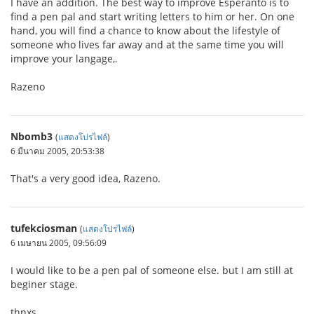
I have an addition. The best way to improve Esperanto is to
find a pen pal and start writing letters to him or her. On one
hand, you will find a chance to know about the lifestyle of
someone who lives far away and at the same time you will
improve your langage,.
Razeno
Nbomb3
(
แสดงโปรไฟล์
)
6 มีนาคม 2005, 20:53:38
That's a very good idea, Razeno.
tufekciosman
(
แสดงโปรไฟล์
)
6 เมษายน 2005, 09:56:09
I would like to be a pen pal of someone else. but I am still at
beginer stage.
thnxs...