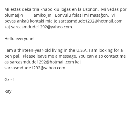
Mi estas deka tria knabo kiu loĝas en la Usonon. Mi vedas por
pluma(j)n amiko(j)n. Bonvulu folasi mi masaĝon. Vi
povas ankaŭ kontaki mia je sarcasmdude1292@hotmail.com
kaj sarcasmdude1292@yahoo.com.
Hello everyone!
I am a thirteen-year-old living in the U.S.A. I am looking for a
pen pal. Please leave me a message. You can also contact me
as sarcasmdude1292@hotmail.com kaj
sarcasmdude1292@yahoo.com.
Gxis!
Ray