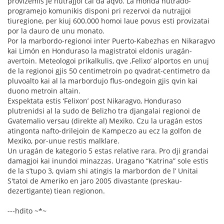
provizemis je nutrajjoi cai da aqvo. La monda nutrado-
programejo komunikis disponi pri rezervoi da nutrajjoi
tiuregione, per kiuj 600.000 homoi laue povus esti provizatai
por la dauro de unu monato.
Por la marbordo-regionoi inter Puerto-Kabezhas en Nikaragvo
kai Limón en Honduraso la magistratoi eldonis uragán-
avertoin. Meteologoi prikalkulis, qve ‚Felixo’ alportos en unuj
de la regionoi gjis 50 centimetroin po qvadrat-centimetro da
pluvoalto kai al la marbordujo flus-ondegoin gjis qvin kai
duono metroin altain.
Exspektata estis ‘Felixon’ post Nikaragvo, Honduraso
plutrenidsi al la sudo de Belizho tra djangalai regionoi de
Gvatemalio versau (direkte al) Mexiko. Czu la uragán estos
atingonta nafto-drilejoin de Kampeczo au ecz la golfon de
Mexiko, por-unue restis malklare.
Un uragán de kategorio 5 estas relative rara. Pro dji grandai
damagjoi kai inundoi minazzas. Uragano “Katrina” sole estis
de la s’tupo 3, qviam shi atingis la marbordon de l’ Unitai
S'tatoi de Ameriko en jaro 2005 divastante (preskau-
dezertigante) tiean regionon.
---hdito ~*~