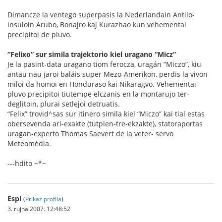
Dimancze la ventego superpasis la Nederlandain Antilo-
insuloin Arubo, Bonajro kaj Kurazhao kun vehementai
precipitoi de pluvo.
“Felixo” sur simila trajektorio kiel uragano “Micz”
Je la pasint-data uragano tiom ferocza, uragán “Miczo”, kiu
antau nau jaroi baláis super Mezo-Amerikon, perdis la vivon
miloi da homoi en Honduraso kai Nikaragvo. Vehementai
pluvo precipitoi tiutempe elczanis en la montarujo ter-
deglitoin, plurai setlejoi detruatis.
“Felix” trovid^sas sur itinero simila kiel “Miczo” kai tial estas
obersevenda ari-exakte (tutplen-tre-ekzakte), statoraportas
uragan-experto Thomas Saevert de la veter- servo
Meteomédia.
---hdito ~*~
Espi
(
Prikaz profila
)
3. rujna 2007. 12:48:52