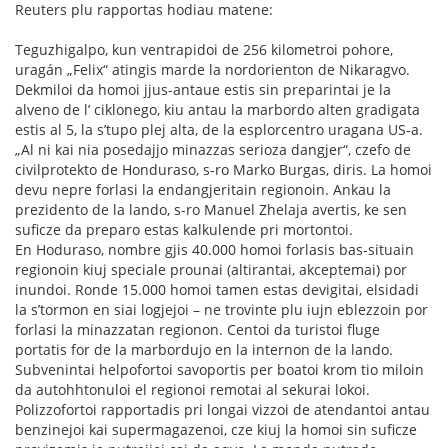
Reuters plu rapportas hodiau matene:
Teguzhigalpo, kun ventrapidoi de 256 kilometroi pohore,
uragán „Felix“ atingis marde la nordorienton de Nikaragvo.
Dekmiloi da homoi jjus-antaue estis sin preparintai je la
alveno de l’ ciklonego, kiu antau la marbordo alten gradigata
estis al 5, la s’tupo plej alta, de la esplorcentro uragana US-a.
„Al ni kai nia posedajjo minazzas serioza dangjer“, czefo de
civilprotekto de Honduraso, s-ro Marko Burgas, diris. La homoi
devu nepre forlasi la endangjeritain regionoin. Ankau la
prezidento de la lando, s-ro Manuel Zhelaja avertis, ke sen
suficze da preparo estas kalkulende pri mortontoi.
En Hoduraso, nombre gjis 40.000 homoi forlasis bas-situain
regionoin kiuj speciale prounai (altirantai, akceptemai) por
inundoi. Ronde 15.000 homoi tamen estas devigitai, elsidadi
la s’tormon en siai logjejoi – ne trovinte plu iujn eblezzoin por
forlasi la minazzatan regionon. Centoi da turistoi fluge
portatis for de la marbordujo en la internon de la lando.
Subvenintai helpofortoi savoportis per boatoi krom tio miloin
da autohhtonuloi el regionoi remotai al sekurai lokoi.
Polizzofortoi rapportadis pri longai vizzoi de atendantoi antau
benzinejoi kai supermagazenoi, cze kiuj la homoi sin suficze