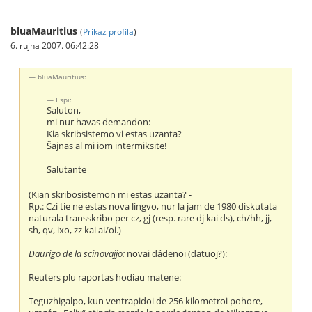
bluaMauritius
(
Prikaz profila
)
6. rujna 2007. 06:42:28
bluaMauritius:
Espi:
Saluton,
mi nur havas demandon:
Kia skribsistemo vi estas uzanta?
Ŝajnas al mi iom intermiksite!
Salutante
(Kian skribosistemon mi estas uzanta? -
Rp.: Czi tie ne estas nova lingvo, nur la jam de 1980 diskutata
naturala transskribo per cz, gj (resp. rare dj kai ds), ch/hh, jj,
sh, qv, ixo, zz kai ai/oi.)
Daurigo de la scinovajjo:
novai dádenoi (datuoj?):
Reuters plu raportas hodiau matene:
Teguzhigalpo, kun ventrapidoi de 256 kilometroi pohore,