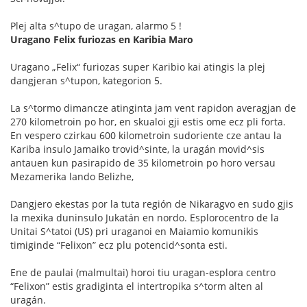
Plej alta s^tupo de uragan, alarmo 5 !
Uragano Felix furiozas en Karibia Maro
Uragano „Felix“ furiozas super Karibio kai atingis la plej
dangjeran s^tupon, kategorion 5.
La s^tormo dimancze atinginta jam vent rapidon averagjan de
270 kilometroin po hor, en skualoi gji estis ome ecz pli forta.
En vespero czirkau 600 kilometroin sudoriente cze antau la
Kariba insulo Jamaiko trovid^sinte, la uragán movid^sis
antauen kun pasirapido de 35 kilometroin po horo versau
Mezamerika lando Belizhe,
Dangjero ekestas por la tuta región de Nikaragvo en sudo gjis
la mexika duninsulo Jukatán en nordo. Esplorocentro de la
Unitai S^tatoi (US) pri uraganoi en Maiamio komunikis
timiginde “Felixon” ecz plu potencid^sonta esti.
Ene de paulai (malmultai) horoi tiu uragan-esplora centro
“Felixon” estis gradiginta el intertropika s^torm alten al
uragán.