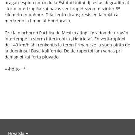
uragán-esplorcentro de la Estatoi Unitai dji estas degradita al
storm intertropika kai havas vent-rapidezzon mezinter 85
kilometroin pohore. Djia centro transgresis en la nokto al
merkredo la limon al Honduraso.
Cze la marbordo Pacifika de Mexiko atingis gradon de uragán
intertempe la storm intertropika „Henrieta“. En vent-rapidoi
de 140 km/h shi renkontis la teron firman cze la suda pinto de
la duoninsul Basa Kalifornio. De tie raportoi jam venas pri
damagjoi kai forta pluvado.
---hdito ~*~
Hrvatski