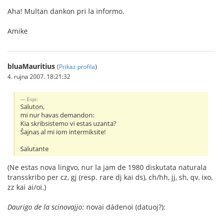
Aha! Multan dankon pri la informo.
Amike
bluaMauritius
(
Prikaz profila
)
4. rujna 2007. 18:21:32
Espi:
Saluton,
mi nur havas demandon:
Kia skribsistemo vi estas uzanta?
Ŝajnas al mi iom intermiksite!
Salutante
(Ne estas nova lingvo, nur la jam de 1980 diskutata naturala
transskribo per cz, gj (resp. rare dj kai ds), ch/hh, jj, sh, qv, ixo,
zz kai ai/oi.)
Daurigo de la scinovajjo:
novai dádenoi (datuoj?):