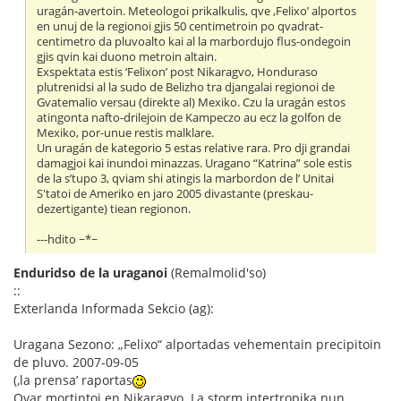
uragán-avertoin. Meteologoi prikalkulis, qve ‚Felixo’ alportos
en unuj de la regionoi gjis 50 centimetroin po qvadrat-
centimetro da pluvoalto kai al la marbordujo flus-ondegoin
gjis qvin kai duono metroin altain.
Exspektata estis ‘Felixon’ post Nikaragvo, Honduraso
plutrenidsi al la sudo de Belizho tra djangalai regionoi de
Gvatemalio versau (direkte al) Mexiko. Czu la uragán estos
atingonta nafto-drilejoin de Kampeczo au ecz la golfon de
Mexiko, por-unue restis malklare.
Un uragán de kategorio 5 estas relative rara. Pro dji grandai
damagjoi kai inundoi minazzas. Uragano “Katrina” sole estis
de la s’tupo 3, qviam shi atingis la marbordon de l’ Unitai
S'tatoi de Ameriko en jaro 2005 divastante (preskau-
dezertigante) tiean regionon.
---hdito ~*~
Enduridso de la uraganoi
(Remalmolid'so)
::
Exterlanda Informada Sekcio (ag):
Uragana Sezono: „Felixo“ alportadas vehementain precipitoin
de pluvo. 2007-09-05
(‚la prensa’ raportas
Qvar mortintoi en Nikaragvo. La storm intertropika nun