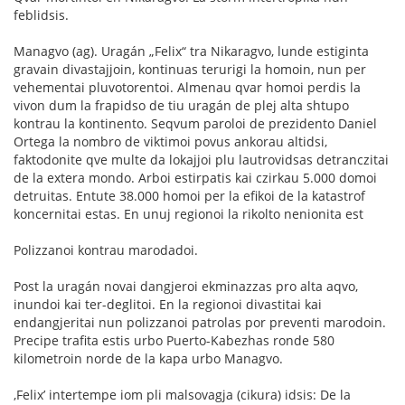
feblidsis.
Managvo (ag). Uragán „Felix“ tra Nikaragvo, lunde estiginta
gravain divastajjoin, kontinuas terurigi la homoin, nun per
vehementai pluvotorentoi. Almenau qvar homoi perdis la
vivon dum la frapidso de tiu uragán de plej alta shtupo
kontrau la kontinento. Seqvum paroloi de prezidento Daniel
Ortega la nombro de viktimoi povus ankorau altidsi,
faktodonite qve multe da lokajjoi plu lautrovidsas detranczitai
de la extera mondo. Arboi estirpatis kai czirkau 5.000 domoi
detruitas. Entute 38.000 homoi per la efikoi de la katastrof
koncernitai estas. En unuj regionoi la rikolto nenionita est
Polizzanoi kontrau marodadoi.
Post la uragán novai dangjeroi ekminazzas pro alta aqvo,
inundoi kai ter-deglitoi. En la regionoi divastitai kai
endangjeritai nun polizzanoi patrolas por preventi marodoin.
Precipe trafita estis urbo Puerto-Kabezhas ronde 580
kilometroin norde de la kapa urbo Managvo.
‚Felix’ intertempe iom pli malsovagja (cikura) idsis: De la