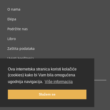
O nama
Ekipa
Podržite nas
Libro
Zaštita podataka
Uvjeti korištenja
Kontaktiraj nas
Ova internetska stranica koristi kolačiće
(cookies) kako bi Vam bila omogućena
ugodnija navigacija.
Više informacija
Slažem se
© 2002-2026 lernu.net |
Impressum