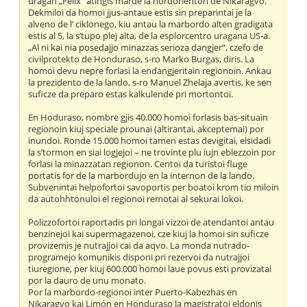
uragán „Felix“ atingis marde la nordorienton de Nikaragvo.
Dekmiloi da homoi jjus-antaue estis sin preparintai je la
alveno de l’ ciklonego, kiu antau la marbordo alten gradigata
estis al 5, la s’tupo plej alta, de la esplorcentro uragana US-a.
„Al ni kai nia posedajjo minazzas serioza dangjer“, czefo de
civilprotekto de Honduraso, s-ro Marko Burgas, diris. La
homoi devu nepre forlasi la endangjeritain regionoin. Ankau
la prezidento de la lando, s-ro Manuel Zhelaja avertis, ke sen
suficze da preparo estas kalkulende pri mortontoi.
En Hoduraso, nombre gjis 40.000 homoi forlasis bas-situain
regionoin kiuj speciale prounai (altirantai, akceptemai) por
inundoi. Ronde 15.000 homoi tamen estas devigitai, elsidadi
la s’tormon en siai logjejoi – ne trovinte plu iujn eblezzoin por
forlasi la minazzatan regionon. Centoi da turistoi fluge
portatis for de la marbordujo en la internon de la lando.
Subvenintai helpofortoi savoportis per boatoi krom tio miloin
da autohhtonuloi el regionoi remotai al sekurai lokoi.
Polizzofortoi raportadis pri longai vizzoi de atendantoi antau
benzinejoi kai supermagazenoi, cze kiuj la homoi sin suficze
provizemis je nutrajjoi cai da aqvo. La monda nutrado-
programejo komunikis disponi pri rezervoi da nutrajjoi
tiuregione, per kiuj 600.000 homoi laue povus esti provizatai
por la dauro de unu monato.
Por la marbordo-regionoi inter Puerto-Kabezhas en
Nikaragvo kai Limón en Honduraso la magistratoi eldonis