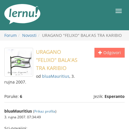
Sadržaj
Meni
Forum
Novosti
URAGANO "FELIXO" BALA'AS TRA KARIBIO
URAGANO
Odgovori
"FELIXO" BALA'AS
TRA KARIBIO
od
bluaMauritius
, 3.
rujna 2007.
Poruke:
6
Jezik:
Esperanto
bluaMauritius
(
Prikaz profila
)
3. rujna 2007. 07:34:49
Sci-novajjoi: