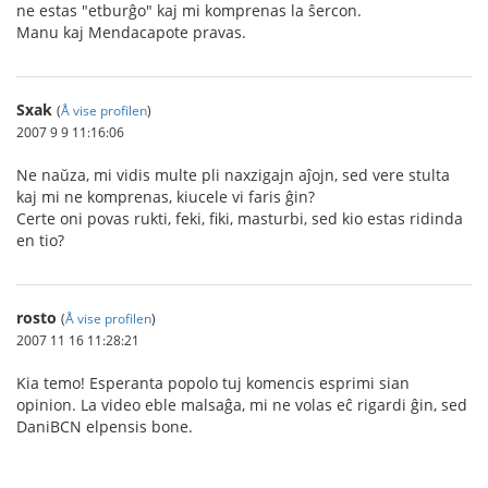
ne estas "etburĝo" kaj mi komprenas la ŝercon.
Manu kaj Mendacapote pravas.
Sxak
(
Å vise profilen
)
2007 9 9 11:16:06
Ne naŭza, mi vidis multe pli naxzigajn aĵojn, sed vere stulta
kaj mi ne komprenas, kiucele vi faris ĝin?
Certe oni povas rukti, feki, fiki, masturbi, sed kio estas ridinda
en tio?
rosto
(
Å vise profilen
)
2007 11 16 11:28:21
Kia temo! Esperanta popolo tuj komencis esprimi sian
opinion. La video eble malsaĝa, mi ne volas eĉ rigardi ĝin, sed
DaniBCN elpensis bone.