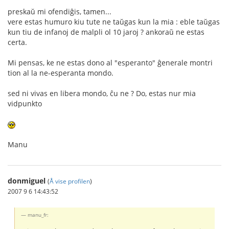
preskaŭ mi ofendiĝis, tamen...
vere estas humuro kiu tute ne taŭgas kun la mia : eble taŭgas
kun tiu de infanoj de malpli ol 10 jaroj ? ankoraŭ ne estas
certa.
Mi pensas, ke ne estas dono al "esperanto" ĝenerale montri
tion al la ne-esperanta mondo.
sed ni vivas en libera mondo, ĉu ne ? Do, estas nur mia
vidpunkto
Manu
donmiguel
(
Å vise profilen
)
2007 9 6 14:43:52
manu_fr: