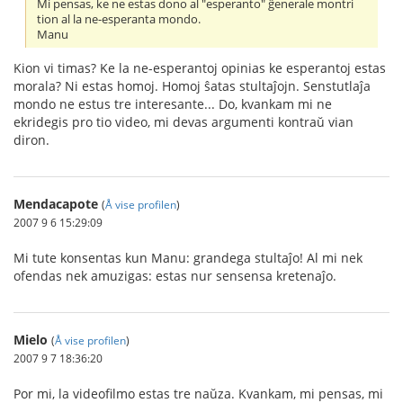
Mi pensas, ke ne estas dono al "esperanto" ĝenerale montri
tion al la ne-esperanta mondo.
Manu
Kion vi timas? Ke la ne-esperantoj opinias ke esperantoj estas
morala? Ni estas homoj. Homoj ŝatas stultaĵojn. Senstutlaĵa
mondo ne estus tre interesante... Do, kvankam mi ne
ekridegis pro tio video, mi devas argumenti kontraŭ vian
diron.
Mendacapote
(
Å vise profilen
)
2007 9 6 15:29:09
Mi tute konsentas kun Manu: grandega stultaĵo! Al mi nek
ofendas nek amuzigas: estas nur sensensa kretenaĵo.
Mielo
(
Å vise profilen
)
2007 9 7 18:36:20
Por mi, la videofilmo estas tre naŭza. Kvankam, mi pensas, mi