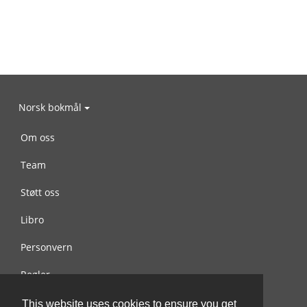
Norsk bokmål
Om oss
Team
Støtt oss
Libro
Personvern
Regler
Kontakt oss
This website uses cookies to ensure you get