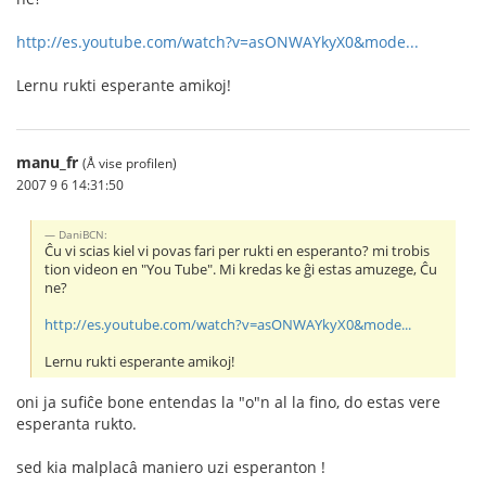
http://es.youtube.com/watch?v=asONWAYkyX0&mode...
Lernu rukti esperante amikoj!
manu_fr
(Å vise profilen)
2007 9 6 14:31:50
DaniBCN:
Ĉu vi scias kiel vi povas fari per rukti en esperanto? mi trobis
tion videon en "You Tube". Mi kredas ke ĝi estas amuzege, Ĉu
ne?
http://es.youtube.com/watch?v=asONWAYkyX0&mode...
Lernu rukti esperante amikoj!
oni ja sufiĉe bone entendas la "o"n al la fino, do estas vere
esperanta rukto.
sed kia malplacâ maniero uzi esperanton !