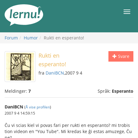
Til
innholdet
Meny
Forum
Humor
Rukti en esperanto!
Rukti en
Svare
esperanto!
fra
DaniBCN
,2007 9 4
Meldinger:
7
Språk:
Esperanto
DaniBCN
(
Å vise profilen
)
2007 9 4 14:59:15
Ĉu vi scias kiel vi povas fari per rukti en esperanto? mi trobis
tion videon en "You Tube". Mi kredas ke ĝi estas amuzege, Ĉu
ne?