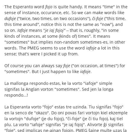
The Esperanto word
fojo
is quite handy. It means "time" in the
sense of instance, occurance, etc. So we can make words like
dufoje
("twice, two times, on two occasions"),
ĉi-foje
("this time,
this time around", notice this is not the same as "now"), and
so on.
Iafoje
means "
je iaj fojoj" --
that is, roughly, "in some
kinds of instances, at some (kinds of) times"
.
It means
"sometimes" but implies non-random sometimes-es, in other
words. The PMEG seems to use the word
iafoje
a lot in this
sense; that's were I picked it up from.
Of course you can always say
foje
("on occasion, at times") for
"sometimes". But I just happen to like
iafoje
.
La mallonga respondo estas, ke la vorto "iafoje" simple
signifas la Anglan vorton "sometimes". Sed jen la longa
respondo...!
La Esperanta vorto "fojo" estas tre uzinda. Tiu signifas "fojo"
en la senco de "okazo". Do oni povas fari vortojn kiel ekzemple
la vortojn "dufoje" (je du fojoj), "ĉi-foje" (je ĉi tiu fojo), kaj tiel
plu. La vorto "iafoje" signifas "je iaj fojoj". Alivorte ĝi signifas
"foje", sed implicas ne-ajnan fojojn. PMEG ŝajne multe uzas la