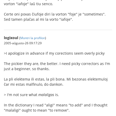
vorton "iafoje" laŭ tiu senco.
Certe oni povas ĉiufoje diri la vorton "foje" je "sometimes".
Sed tamen plaĉas al mi la vorto "iafoje".
logixoul
(
Montri la profilon
)
2005-aŭgusto-26 09:17:29
>I apologize in advance if my corections seem overly picky
The pickier they are, the better. I need picky correctors as I'm
just a beginner, so thanks.
La pli elektema ili estas, la pli bona. Mi bezonas elektemuloj
ĉar mi estas malfinulo, do dankon.
> I'm not sure what
malaligas
is.
In the dictionary I read "aligi" means "to add" and I thought
"malaligi" ought to mean "to remove".