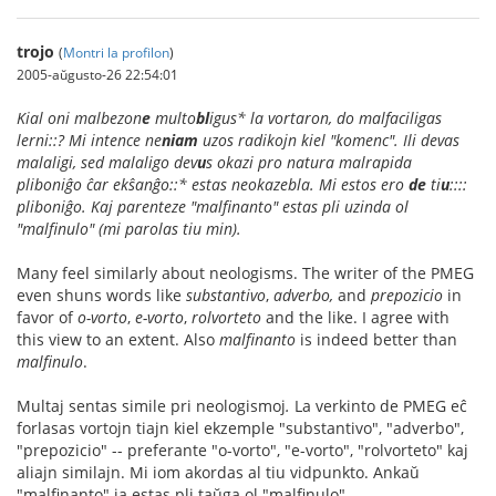
trojo
(
Montri la profilon
)
2005-aŭgusto-26 22:54:01
Kial oni malbezon
e
multo
bl
igus* la vortaron, do malfaciligas
lerni::? Mi intence ne
niam
uzos radikojn kiel "komenc". Ili devas
malaligi, sed malaligo dev
u
s okazi pro natura malrapida
pliboniĝo ĉar ekŝanĝo::* estas neokazebla. Mi estos ero
de
ti
u
::::
pliboniĝo. Kaj parenteze "malfinanto" estas pli uzinda ol
"malfinulo" (mi parolas tiu min).
Many feel similarly about neologisms. The writer of the PMEG
even shuns words like
substantivo
,
adverbo,
and
prepozicio
in
favor of
o-vorto
,
e-vorto
,
rolvorteto
and the like. I agree with
this view to an extent. Also
malfinanto
is indeed better than
malfinulo
.
Multaj sentas simile pri neologismoj
.
La verkinto de PMEG eĉ
forlasas vortojn tiajn kiel ekzemple "substantivo", "adverbo",
"prepozicio" -- preferante "o-vorto", "e-vorto", "rolvorteto" kaj
aliajn similajn. Mi iom akordas al tiu vidpunkto. Ankaŭ
"malfinanto" ja estas pli taŭga ol "malfinulo".