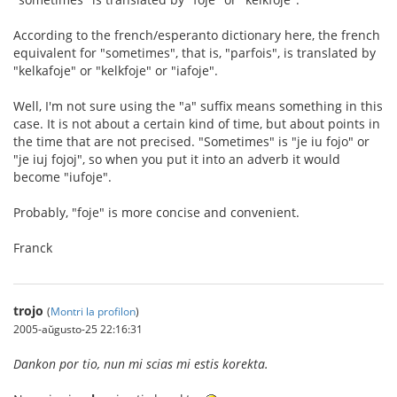
According to the french/esperanto dictionary here, the french
equivalent for "sometimes", that is, "parfois", is translated by
"kelkafoje" or "kelkfoje" or "iafoje".
Well, I'm not sure using the "a" suffix means something in this
case. It is not about a certain kind of time, but about points in
the time that are not precised. "Sometimes" is "je iu fojo" or
"je iuj fojoj", so when you put it into an adverb it would
become "iufoje".
Probably, "foje" is more concise and convenient.
Franck
trojo
(
Montri la profilon
)
2005-aŭgusto-25 22:16:31
Dankon por tio, nun mi scias mi estis korekta.