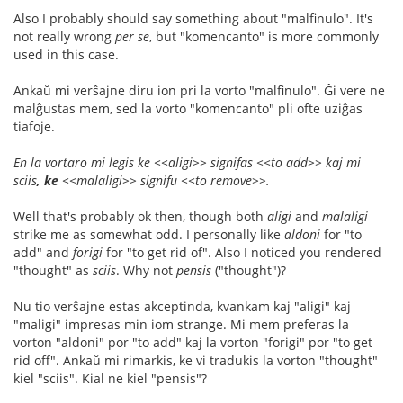
Also I probably should say something about "malfinulo". It's
not really wrong
per se
, but "komencanto" is more commonly
used in this case.
Ankaŭ mi verŝajne diru ion pri la vorto "malfinulo". Ĝi vere ne
malĝustas mem, sed la vorto "komencanto" pli ofte uziĝas
tiafoje.
En la vortaro mi legis ke <<aligi>> signifas <<to add>> kaj mi
sciis
, ke
<<malaligi>> signifu <<to remove>>.
Well that's probably ok then, though both
aligi
and
malaligi
strike me as somewhat odd. I personally like
aldoni
for "to
add" and
forigi
for "to get rid of". Also I noticed you rendered
"thought" as
sciis
. Why not
pensis
("thought")?
Nu tio verŝajne estas akceptinda, kvankam kaj "aligi" kaj
"maligi" impresas min iom strange. Mi mem preferas la
vorton "aldoni" por "to add" kaj la vorton "forigi" por "to get
rid off". Ankaŭ mi rimarkis, ke vi tradukis la vorton "thought"
kiel "sciis". Kial ne kiel "pensis"?