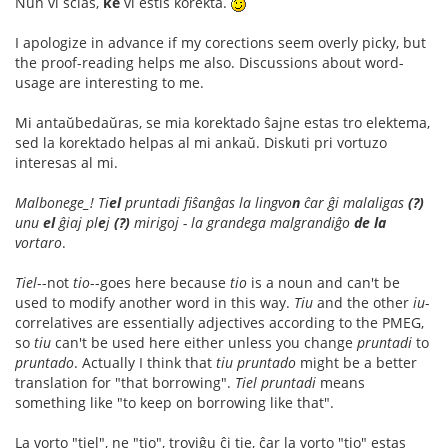
Nun vi scias,
ke
vi estis korekta.
I apologize in advance if my corections seem overly picky, but
the proof-reading helps me also. Discussions about word-
usage are interesting to me.
Mi antaŭbedaŭras, se mia korektado ŝajne estas tro elektema,
sed la korektado helpas al mi ankaŭ. Diskuti pri vortuzo
interesas al mi.
Malbonege_! Ti
el
pruntadi fiŝanĝas la lingvo
n
ĉar ĝi malaligas
(?)
unu
el
ĝiaj pl
e
j
(?)
mirigoj - la grandega malgrandiĝo
de la
vortaro
.
Tiel
--not
tio
--goes here because
tio
is a noun and can't be
used to modify another word in this way.
Tiu
and the other
iu
-
correlatives are essentially adjectives according to the PMEG,
so
tiu
can't be used here either unless you change
pruntadi
to
pruntado
. Actually I think that
tiu pruntado
might be a better
translation for "that borrowing".
Tiel pruntadi
means
something like "to keep on borrowing like that".
La vorto "tiel", ne "tio", troviĝu ĉi tie, ĉar la vorto "tio" estas