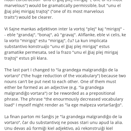
marvelous") would be gramatically permissible, but "unu el
ĝiaj plej mirigaj trajtoj" ("one of its most marvelous
traits") would be clearer.
Vi ŝajne mankas adjektivon inter la vortoj "plej" kaj "mirigoj" -
- eble "grandaj", "bonaj", aŭ "gravaj". Aliflanke, eble vi celis, ke
la vorto "mirigoj" estu "mirigaj", ĉu? La kun implicata
substantivo konstruaĵo "unu el ĝiaj plej mirigaj" estus
gramatike permesata, sed la frazo "unu el ĝiaj plej mirigaj
trajtoj" estus pli klara.
The last part I changed to "la grandega malgrandiĝo de la
vortaro" ("the huge reduction of the vocabulary") because two
nouns can't be put next to each other. One of them must
either be formed as an adjective (e.g. "la grandega
malgrandiĝo vortara") or be reworded as a prepositional
phrase. The phrase "the enourmously decreased vocabulary
load" I myself might render as "la ege malpeza vortarŝarĝo".
La finan parton mi ŝanĝis je "la grandega malgrandiĝo de la
vortaro", ĉar du substantivoj ne povas stari unu apud la alia.
Unu devas aŭ formiĝi kiel adjektivo, aŭ rekonstruiĝi kiel