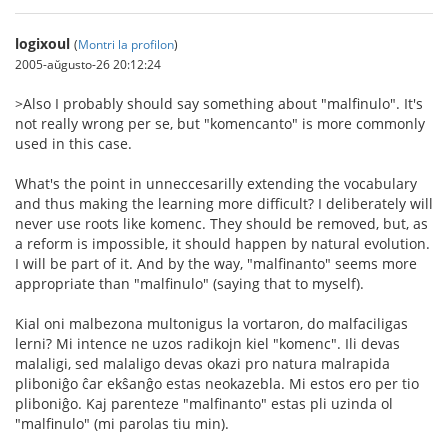
logixoul
(
Montri la profilon
)
2005-aŭgusto-26 20:12:24
>Also I probably should say something about "malfinulo". It's
not really wrong per se, but "komencanto" is more commonly
used in this case.
What's the point in unneccesarilly extending the vocabulary
and thus making the learning more difficult? I deliberately will
never use roots like komenc. They should be removed, but, as
a reform is impossible, it should happen by natural evolution.
I will be part of it. And by the way, "malfinanto" seems more
appropriate than "malfinulo" (saying that to myself).
Kial oni malbezona multonigus la vortaron, do malfaciligas
lerni? Mi intence ne uzos radikojn kiel "komenc". Ili devas
malaligi, sed malaligo devas okazi pro natura malrapida
pliboniĝo ĉar ekŝanĝo estas neokazebla. Mi estos ero per tio
pliboniĝo. Kaj parenteze "malfinanto" estas pli uzinda ol
"malfinulo" (mi parolas tiu min).