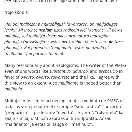
(AH MIA DIO!!! La cita remesaĝo labori per la unua fojo!!!)
trojo skribis:
Kial oni malbezon
e
multo
bl
igus* la vortaron, do malfaciligas
lerni::? Mi intence ne
niam
uzos radikojn kiel "komenc". Ili devas
malaligi, sed malaligo dev
u
s okazi pro natura malrapida
pliboniĝo ĉar ekŝanĝo::* estas neokazebla. Mi estos ero
de
ti
u
::::
pliboniĝo. Kaj parenteze "malfinanto" estas pli uzinda ol
"malfinulo" (mi parolas tiu min).
Many feel similarly about neologisms. The writer of the PMEG
even shuns words like
substantivo
,
adverbo,
and
prepozicio
in
favor of
o-vorto
,
e-vorto
,
rolvorteto
and the like. I agree with
this view to an extent. Also
malfinanto
is indeed better than
malfinulo
.
Multaj sentas simile pri neologismoj
.
La verkinto de PMEG eĉ
forlasas vortojn tiajn kiel ekzemple "substantivo", "adverbo",
"prepozicio" -- preferante "o-vorto", "e-vorto", "rolvorteto" kaj
aliajn similajn. Mi iom akordas al tiu vidpunkto. Ankaŭ
"malfinanto" ja estas pli taŭga ol "malfinulo".