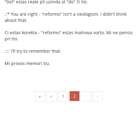
"tiel" estas reale pli uzinda ol "do" ĉi tie.
::* You are right - "reformo" isn't a neologism. I didn't think
about that.
Ci estas korekta - "reformo" estas malnova vorto. Mi ne pensis
pri tio.
:::: I'll try to remember that.
Mi provos memori tiu.
2
«
<
1
>
»