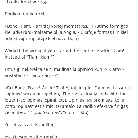
Thanks for checking.
Dankon por kontroli.
>Bone: Tiam, kiam tiaj vortoj memstaras, ili kutime formiĝas
kiel adverboj (malsame ol la Angla, kiu iafoje formas ilin kiel
adjektivojn kaj iafoje kiel adverbojn).
Would it be wrong if you started the sentence with "Kiam"
instead of "Tiam, kiam"?
Estus ĝi nekorekta se ci malfinas la opinion kun <<Kiam>>
anstataŭ <<Tiam, kiam>>?
>Do, Bone! Prave! Ĝuste! Trafe!, kaj tiel plu. Opinias: I assume
"opinas" was a misspelling. The root actually ends with the
letter i (so, opinias, opinii, etc). Opinias: Mi premisas, ke la
vorto "opinas" estis misliterumaĵo. La radiko efektive finiĝas
ĉe la litero "i" (do, "opinias", "opinii", ktp).
Yes, it was a misspelling.
Jes, ĝi estis misliterumaĵo.