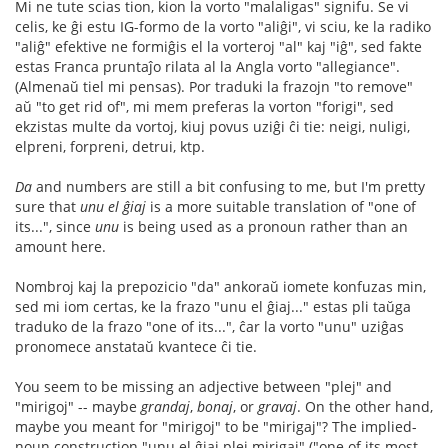
Mi ne tute scias tion, kion la vorto "malaligas" signifu. Se vi
celis, ke ĝi estu IG-formo de la vorto "aliĝi", vi sciu, ke la radiko
"aliĝ" efektive ne formiĝis el la vorteroj "al" kaj "iĝ", sed fakte
estas Franca pruntaĵo rilata al la Angla vorto "allegiance".
(Almenaŭ tiel mi pensas). Por traduki la frazojn "to remove"
aŭ "to get rid of", mi mem preferas la vorton "forigi", sed
ekzistas multe da vortoj, kiuj povus uziĝi ĉi tie: neigi, nuligi,
elpreni, forpreni, detrui, ktp.
Da
and numbers are still a bit confusing to me, but I'm pretty
sure that
unu el ĝiaj
is a more suitable translation of "one of
its...", since
unu
is being used as a pronoun rather than an
amount here.
Nombroj kaj la prepozicio "da" ankoraŭ iomete konfuzas min,
sed mi iom certas, ke la frazo "unu el ĝiaj..." estas pli taŭga
traduko de la frazo "one of its...", ĉar la vorto "unu" uziĝas
pronomece anstataŭ kvantece ĉi tie.
You seem to be missing an adjective between "plej" and
"mirigoj" -- maybe
grandaj
,
bonaj
, or
gravaj
. On the other hand,
maybe you meant for "mirigoj" to be "mirigaj"? The implied-
noun construction "unu el ĝiaj plej mirigaj" ("one of its most