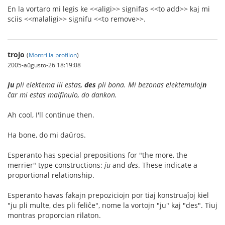
En la vortaro mi legis ke <<aligi>> signifas <<to add>> kaj mi
sciis <<malaligi>> signifu <<to remove>>.
trojo
(
Montri la profilon
)
2005-aŭgusto-26 18:19:08
Ju
pli elektema ili estas,
des
pli bona. Mi bezonas elektemuloj
n
ĉar mi estas malfinulo, do dankon.
Ah cool, I'll continue then.
Ha bone, do mi daŭros.
Esperanto has special prepositions for "the more, the
merrier" type constructions:
ju
and
des
. These indicate a
proportional relationship.
Esperanto havas fakajn prepoziciojn por tiaj konstruaĵoj kiel
"ju pli multe, des pli feliĉe", nome la vortojn "ju" kaj "des". Tiuj
montras proporcian rilaton.