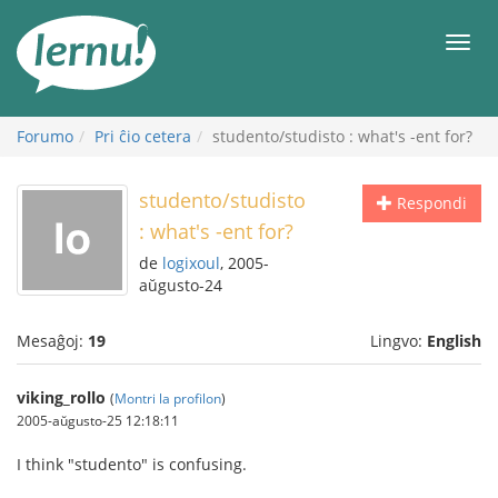
Al
la
Men
enhavo
Forumo
Pri ĉio cetera
studento/studisto : what's -ent for?
studento/studisto
Respondi
: what's -ent for?
de
logixoul
, 2005-
aŭgusto-24
Mesaĝoj:
19
Lingvo:
English
viking_rollo
(
Montri la profilon
)
2005-aŭgusto-25 12:18:11
I think "studento" is confusing.