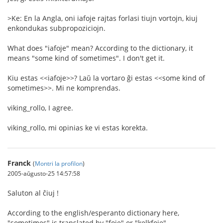
>Ke: En la Angla, oni iafoje rajtas forlasi tiujn vortojn, kiuj
enkondukas subpropoziciojn.
What does "iafoje" mean? According to the dictionary, it
means "some kind of sometimes". I don't get it.
Kiu estas <<iafoje>>? Laŭ la vortaro ĝi estas <<some kind of
sometimes>>. Mi ne komprendas.
viking_rollo, I agree.
viking_rollo, mi opinias ke vi estas korekta.
Franck
(
Montri la profilon
)
2005-aŭgusto-25 14:57:58
Saluton al ĉiuj !
According to the english/esperanto dictionary here,
"sometimes" is translated by "foje" or "kelkfoje".