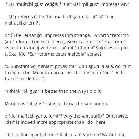
*
Ĉu "multobligus" celiĝis ĉi tie? Kiel "pliigus" impresas vin?
::
Mi preferus ĉi tie "tiel malfaciligante lerni" aŭ "por
malfaciligi lerni".
::*
Ĉi tie "ekŝanĝo" impresas iom strange. La vorto "reformo"
(aŭ "reformi") ne estas neologismo, ĉar kaj "re-" kaj "form"
estas tre uzindaj vorteroj. Laŭ mi "reformo" ŝajne estus plej
taŭga. Kiel "ĉar reformo estas malebla" sonas?
::::
Substantivoj neniam povas stari unu apud la alia, do "tiu"
troviĝu ĉi tie. Mi ankaŭ preferus "de" anstataŭ "per" en la
frazo "ero de tiu...".
*I think "pliigus" is better than the way I did it.
Mi opinas "pliigus" estas pli bona ol mia maniero.
:: "tiel malfaciligante lerni"? Why the -ant suffix? Otherwise,
"tiel" is indeed more appropriate than "do" here.
"tiel malfaciligante lerni"? Kial la -ant vortfino? Malkun tiu,