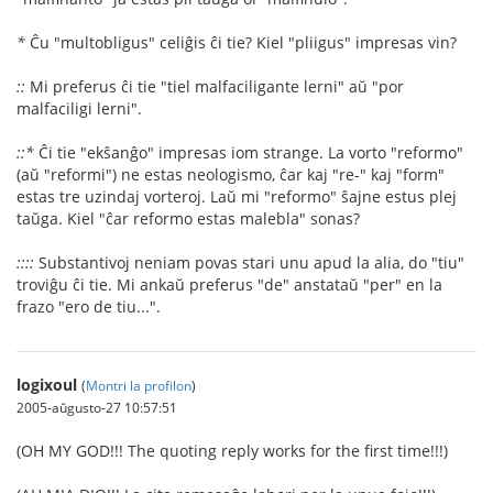
*
Ĉu "multobligus" celiĝis ĉi tie? Kiel "pliigus" impresas vin?
::
Mi preferus ĉi tie "tiel malfaciligante lerni" aŭ "por
malfaciligi lerni".
::*
Ĉi tie "ekŝanĝo" impresas iom strange. La vorto "reformo"
(aŭ "reformi") ne estas neologismo, ĉar kaj "re-" kaj "form"
estas tre uzindaj vorteroj. Laŭ mi "reformo" ŝajne estus plej
taŭga. Kiel "ĉar reformo estas malebla" sonas?
::::
Substantivoj neniam povas stari unu apud la alia, do "tiu"
troviĝu ĉi tie. Mi ankaŭ preferus "de" anstataŭ "per" en la
frazo "ero de tiu...".
logixoul
(
Montri la profilon
)
2005-aŭgusto-27 10:57:51
(OH MY GOD!!! The quoting reply works for the first time!!!)