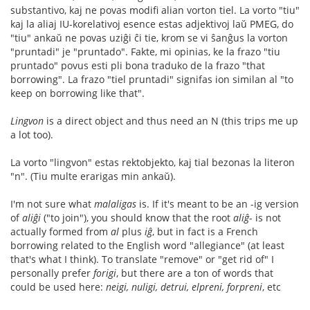
substantivo, kaj ne povas modifi alian vorton tiel. La vorto "tiu"
kaj la aliaj IU-korelativoj esence estas adjektivoj laŭ PMEG, do
"tiu" ankaŭ ne povas uziĝi ĉi tie, krom se vi ŝanĝus la vorton
"pruntadi" je "pruntado". Fakte, mi opinias, ke la frazo "tiu
pruntado" povus esti pli bona traduko de la frazo "that
borrowing". La frazo "tiel pruntadi" signifas ion similan al "to
keep on borrowing like that".
Lingvon
is a direct object and thus need an N (this trips me up
a lot too).
La vorto "lingvon" estas rektobjekto, kaj tial bezonas la literon
"n". (Tiu multe erarigas min ankaŭ).
I'm not sure what
malaligas
is. If it's meant to be an -ig version
of
aliĝi
("to join"), you should know that the root
aliĝ
- is not
actually formed from
al
plus
iĝ
, but in fact is a French
borrowing related to the English word "allegiance" (at least
that's what I think). To translate "remove" or "get rid of" I
personally prefer
forigi
, but there are a ton of words that
could be used here:
neigi, nuligi, detrui, elpreni, forpreni
, etc