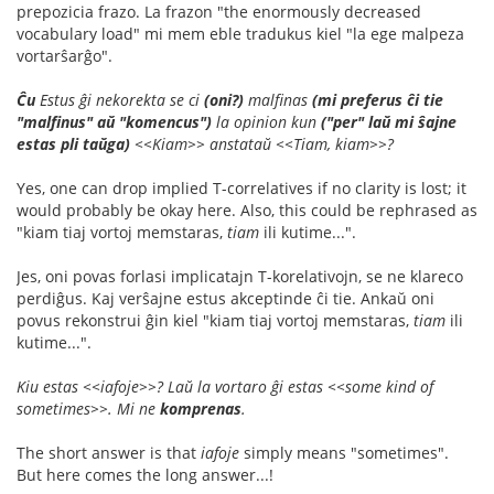
prepozicia frazo. La frazon "the enormously decreased
vocabulary load" mi mem eble tradukus kiel "la ege malpeza
vortarŝarĝo".
Ĉu
Estus ĝi nekorekta se ci
(oni?)
malfinas
(mi preferus ĉi tie
"malfinus" aŭ "komencus")
la opinion kun
("per" laŭ mi ŝajne
estas pli taŭga)
<<Kiam>> anstataŭ <<Tiam, kiam>>?
Yes, one can drop implied T-correlatives if no clarity is lost; it
would probably be okay here. Also, this could be rephrased as
"kiam tiaj vortoj memstaras,
tiam
ili kutime...".
Jes, oni povas forlasi implicatajn T-korelativojn, se ne klareco
perdiĝus. Kaj verŝajne estus akceptinde ĉi tie. Ankaŭ oni
povus rekonstrui ĝin kiel "kiam tiaj vortoj memstaras,
tiam
ili
kutime...".
Kiu estas <<iafoje>>? Laŭ la vortaro ĝi estas <<some kind of
sometimes>>. Mi ne
komprenas
.
The short answer is that
iafoje
simply means "sometimes".
But here comes the long answer...!