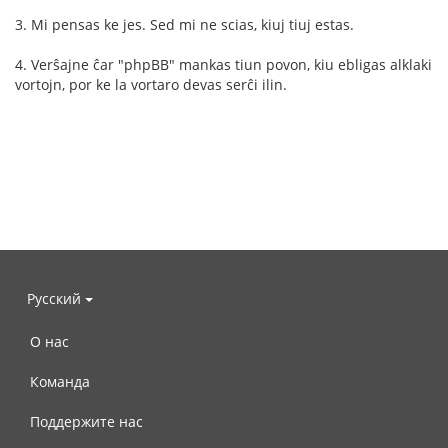
3. Mi pensas ke jes. Sed mi ne scias, kiuj tiuj estas.
4. Verŝajne ĉar "phpBB" mankas tiun povon, kiu ebligas alklaki
vortojn, por ke la vortaro devas serĉi ilin.
Русский
О нас
Команда
Поддержите нас