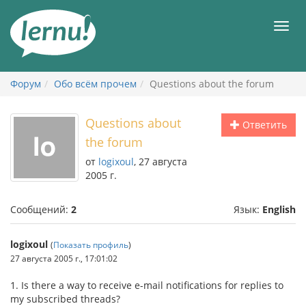
К
содержанию
Мен
Форум
Обо всём прочем
Questions about the forum
Questions about
Ответить
the forum
от
logixoul
, 27 августа
2005 г.
Сообщений:
2
Язык:
English
logixoul
(
Показать профиль
)
27 августа 2005 г., 17:01:02
1. Is there a way to receive e-mail notifications for replies to
my subscribed threads?