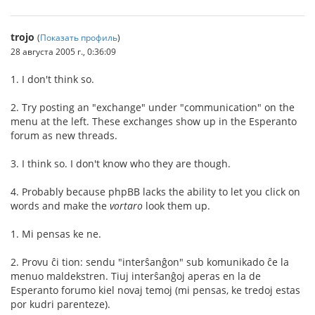
trojo
(
Показать профиль
)
28 августа 2005 г., 0:36:09
1. I don't think so.
2. Try posting an "exchange" under "communication" on the
menu at the left. These exchanges show up in the Esperanto
forum as new threads.
3. I think so. I don't know who they are though.
4. Probably because phpBB lacks the ability to let you click on
words and make the
vortaro
look them up.
1. Mi pensas ke ne.
2. Provu ĉi tion: sendu "interŝanĝon" sub komunikado ĉe la
menuo maldekstren. Tiuj interŝanĝoj aperas en la de
Esperanto forumo kiel novaj temoj (mi pensas, ke tredoj estas
por kudri parenteze).