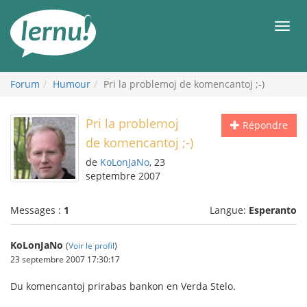
Aller
au
Men
contenu
Forum
Humour
Pri la problemoj de komencantoj ;-)
Pri la problemoj
Répondre
de komencantoj ;-)
de
KoLonJaNo
, 23
septembre 2007
Messages :
1
Langue:
Esperanto
KoLonJaNo
(
Voir le profil
)
23 septembre 2007 17:30:17
Du komencantoj prirabas bankon en Verda Stelo.