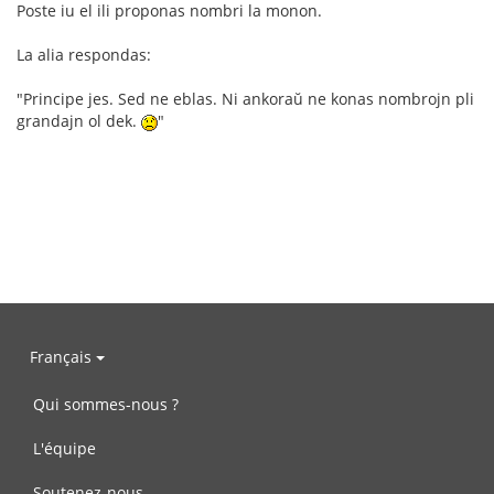
Poste iu el ili proponas nombri la monon.
La alia respondas:
"Principe jes. Sed ne eblas. Ni ankoraŭ ne konas nombrojn pli
grandajn ol dek.
"
Français
Qui sommes-nous ?
L'équipe
Soutenez-nous