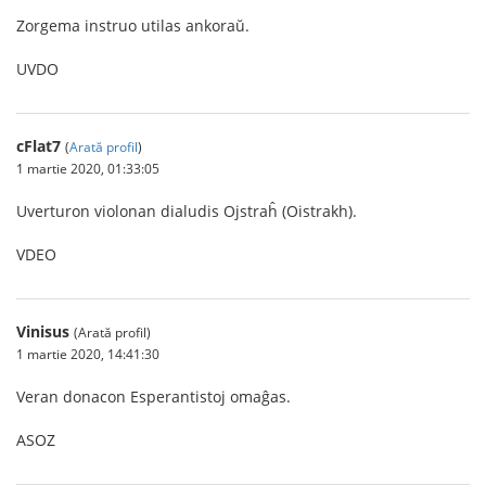
Zorgema instruo utilas ankoraŭ.
UVDO
cFlat7
(
Arată profil
)
1 martie 2020, 01:33:05
Uverturon violonan dialudis Ojstraĥ (Oistrakh).
VDEO
Vinisus
(Arată profil)
1 martie 2020, 14:41:30
Veran donacon Esperantistoj omaĝas.
ASOZ