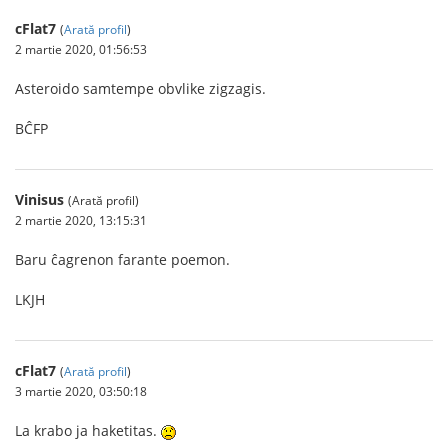
cFlat7
(
Arată profil
)
2 martie 2020, 01:56:53
Asteroido samtempe obvlike zigzagis.
BĈFP
Vinisus
(Arată profil)
2 martie 2020, 13:15:31
Baru ĉagrenon farante poemon.
LKJH
cFlat7
(
Arată profil
)
3 martie 2020, 03:50:18
La krabo ja haketitas.