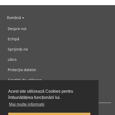
Română
Despre noi
Echipă
Sprijiniți-ne
Libro
Protecția datelor
Condiții de utilizare
Mesaj către noi
Acest site utilizează Cookies pentru
îmbunătățirea funcționării lui.
Mai multe informații