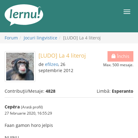
Mergi
la
Meni
conținut
Forum
Jocuri lingvistice
[LUDO] La 4 literoj
[LUDO] La 4 literoj
Închis
de
efilzeo
, 26
Max. 500 mesaje.
septembrie 2012
Contribuții/Mesaje:
4828
Limbă:
Esperanto
Серёга
(Arată profil)
27 februarie 2020, 16:55:29
Faan gamon horo jelpis
NUINU