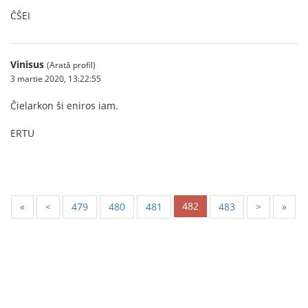
ĈŜEI
Vinisus
(Arată profil)
3 martie 2020, 13:22:55
Ĉielarkon ŝi eniros iam.
ERTU
482
«
<
479
480
481
483
>
»