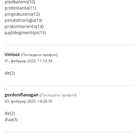
piedkateno(10)
protestanta(11)
pinglokuseno(12)
pendolhorloĝo(13)
proksimoriento(14)
pajlotegmentojn(15)
Vinisus
(Погледати профил)
01. фебруар 2020. 11.53.34
de(2)
gordonflanagan
(
Погледати профил
)
03. фебруар 2020. 14.28.35
de(2)
dua(3)