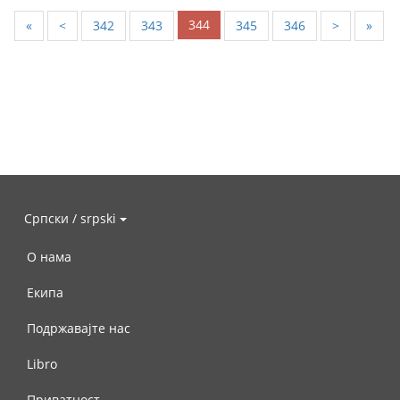
344
«
<
342
343
345
346
>
»
Српски / srpski
О нама
Екипа
Подржавајте нас
Libro
Приватност