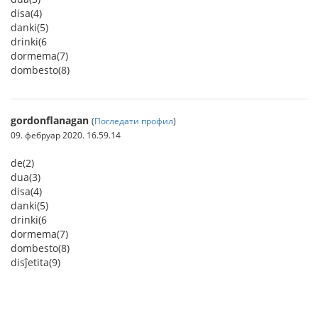
disa(4)
danki(5)
drinki(6
dormema(7)
dombesto(8)
gordonflanagan
(
Погледати профил
)
09. фебруар 2020. 16.59.14
de(2)
dua(3)
disa(4)
danki(5)
drinki(6
dormema(7)
dombesto(8)
disĵetita(9)