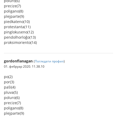
poluro(6)
precize(7)
poligano(8)
plejparte(9)
piedkateno(10)
protestanta(11)
pinglokuseno(12)
pendolhorloĝo(13)
proksimoriento(14)
gordonflanagan
(
Погледати профил
)
01. фебруар 2020. 11.38.10
po(2)
por(3)
paŝi(4)
pluva(5)
poluro(6)
precize(7)
poligano(8)
plejparte(9)