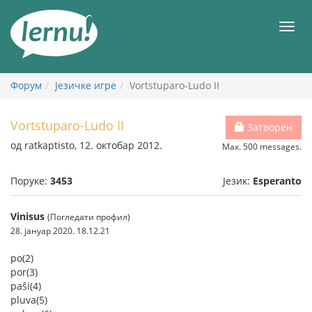
У
садржају
Мен
Форум
Језичке игре
Vortstuparo-Ludo II
Vortstuparo-Ludo II
Затворен
од ratkaptisto, 12. октобар 2012.
Max. 500 messages.
Поруке:
3453
Језик:
Esperanto
Vinisus
(Погледати профил)
28. јануар 2020. 18.12.21
po(2)
por(3)
paŝi(4)
pluva(5)