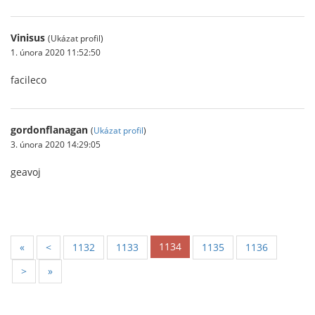
Vinisus
(Ukázat profil)
1. února 2020 11:52:50
facileco
gordonflanagan
(
Ukázat profil
)
3. února 2020 14:29:05
geavoj
1134
«
<
1132
1133
1135
1136
>
»