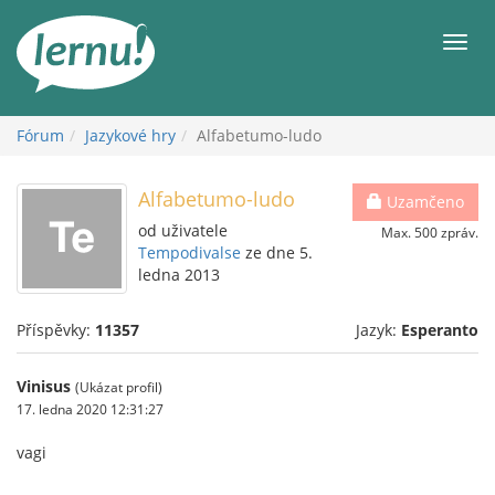
Přejít
k
Men
obsahu
Fórum
Jazykové hry
Alfabetumo-ludo
Alfabetumo-ludo
Uzamčeno
od uživatele
Max. 500 zpráv.
Tempodivalse
ze dne 5.
ledna 2013
Příspěvky:
11357
Jazyk:
Esperanto
Vinisus
(Ukázat profil)
17. ledna 2020 12:31:27
vagi