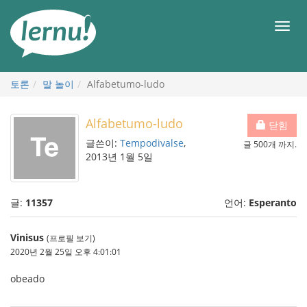
본
문
메
으
뉴
로
토론
말 놀이
Alfabetumo-ludo
Alfabetumo-ludo
닫힘
글쓴이:
Tempodivalse
,
글 500개 까지.
2013년 1월 5일
글:
11357
언어:
Esperanto
Vinisus
(프로필 보기)
2020년 2월 25일 오후 4:01:01
obeado