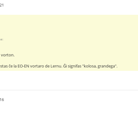
:21
e:
 vorton.
 estas ĉe la EO-EN vortaro de Lernu. Ĝi signifas "kolosa, grandega".
:16