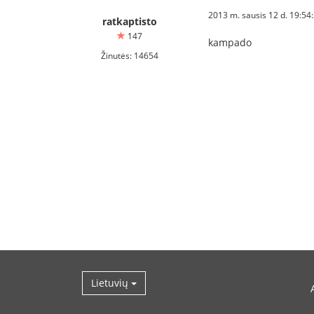
2013 m. sausis 12 d. 19:54
ratkaptisto
147
kampado
Žinutės: 14654
Lietuvių