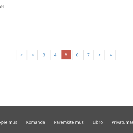
:34
5
«
<
3
4
6
7
>
»
Apie mus
Komanda
Paremkite mus
Libro
Privatuma