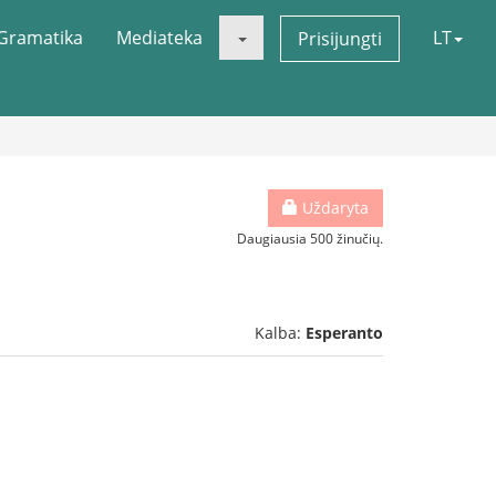
Gramatika
Mediateka
LT
Prisijungti
Uždaryta
Daugiausia 500 žinučių.
Kalba:
Esperanto