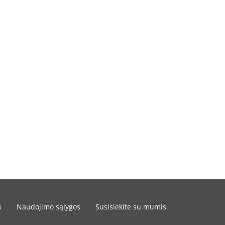
s
Naudojimo sąlygos
Susisiekite su mumis