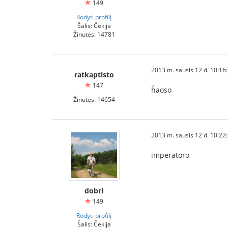
149
Rodyti profilį
Šalis: Čekija
Žinutės: 14781
2013 m. sausis 12 d. 10:16
ratkaptisto
147
ĥaoso
Žinutės: 14654
2013 m. sausis 12 d. 10:22
imperatoro
dobri
149
Rodyti profilį
Šalis: Čekija