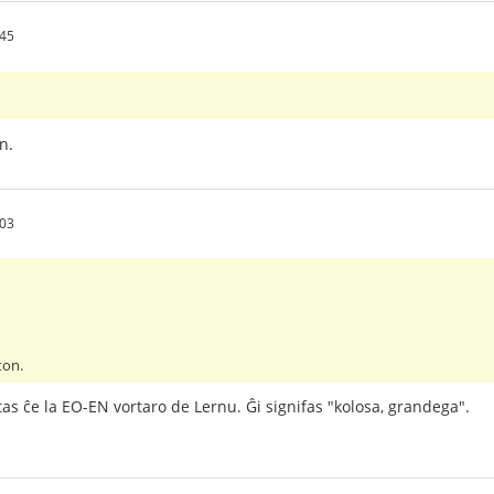
:45
n.
:03
ton.
stas ĉe la EO-EN vortaro de Lernu. Ĝi signifas "kolosa, grandega".