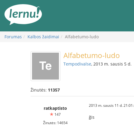
Į
turinį
Forumas
Kalbos žaidimai
Alfabetumo-ludo
Alfabetumo-ludo
Tempodivalse
, 2013 m. sausis 5 d.
Žinutės:
11357
2013 m. sausis 11 d. 21:01
ratkaptisto
147
ĝis
Žinutės: 14654