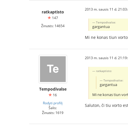
2013 m. sausis 11 d. 21:03
ratkaptisto
147
Tempodivalse:
Žinutės: 14654
gargantua
Mi ne konas tiun vorto
2013 m. sausis 11 d. 21:19
ratkaptisto:
Tempodivalse:
gargantua
Tempodivalse
Mi ne konas tiun vor
16
Rodyti profilį
Saluton, ĉi tiu vorto e
Šalis:
Žinutės: 1619