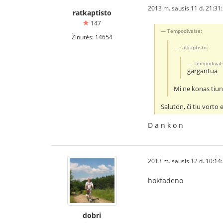
2013 m. sausis 11 d. 21:31
ratkaptisto
147
Tempodivalse:
Žinutės: 14654
ratkaptisto:
Tempodivals
gargantua
Mi ne konas tiun
Saluton, ĉi tiu vorto
D a n k o n
2013 m. sausis 12 d. 10:14
hokfadeno
dobri