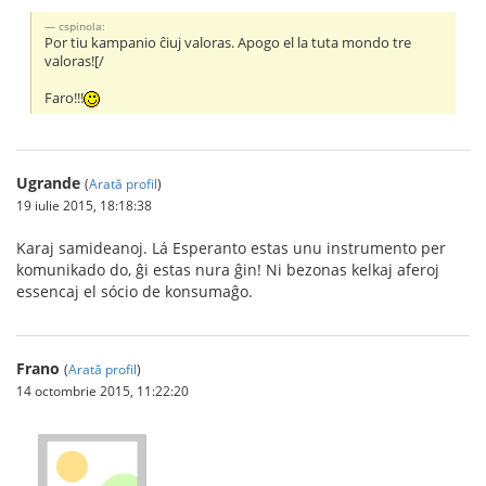
cspinola:
Por tiu kampanio ĉiuj valoras. Apogo el la tuta mondo tre
valoras![/
Faro!!!
Ugrande
(
Arată profil
)
19 iulie 2015, 18:18:38
Karaj samideanoj. Lá Esperanto estas unu instrumento per
komunikado do, ĝi estas nura ĝin! Ni bezonas kelkaj aferoj
essencaj el sócio de konsumaĝo.
Frano
(
Arată profil
)
14 octombrie 2015, 11:22:20