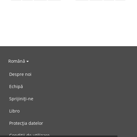
Română
Despre noi
Echipă
Sprijiniți-ne
Libro
Protecția datelor
Condiții de utilizare