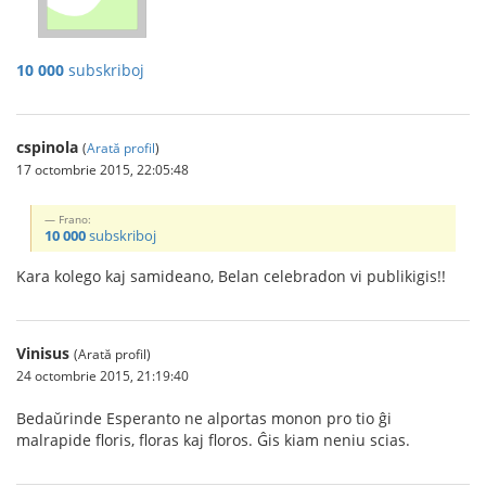
10 000
subskriboj
cspinola
(
Arată profil
)
17 octombrie 2015, 22:05:48
Frano:
10 000
subskriboj
Kara kolego kaj samideano, Belan celebradon vi publikigis!!
Vinisus
(Arată profil)
24 octombrie 2015, 21:19:40
Bedaŭrinde Esperanto ne alportas monon pro tio ĝi
malrapide floris, floras kaj floros. Ĝis kiam neniu scias.