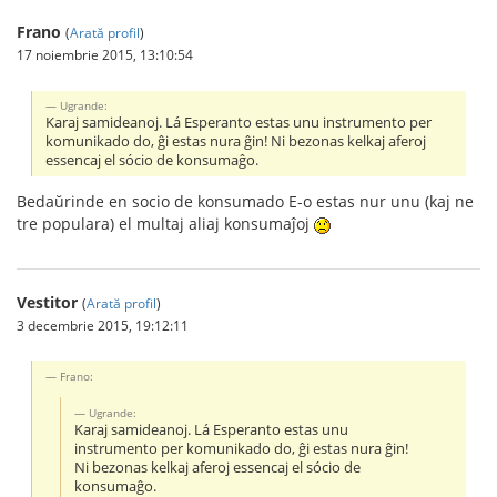
Frano
(
Arată profil
)
17 noiembrie 2015, 13:10:54
Ugrande:
Karaj samideanoj. Lá Esperanto estas unu instrumento per
komunikado do, ĝi estas nura ĝin! Ni bezonas kelkaj aferoj
essencaj el sócio de konsumaĝo.
Bedaŭrinde en socio de konsumado E-o estas nur unu (kaj ne
tre populara) el multaj aliaj konsumaĵoj
Vestitor
(
Arată profil
)
3 decembrie 2015, 19:12:11
Frano:
Ugrande:
Karaj samideanoj. Lá Esperanto estas unu
instrumento per komunikado do, ĝi estas nura ĝin!
Ni bezonas kelkaj aferoj essencaj el sócio de
konsumaĝo.