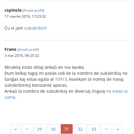
cspinola
(
Arată profil
)
17 martie 2016, 17:23:32
Ĉu vi jam
subskribis
?
Frano
(
Arată profil
)
3 mai 2016, 06:25:32
Mirakloj estas eblaj ankaŭ en nia epoko.
Dum kelkaj tagoj mi povas vidi ke la nombro de subskriboj ne
ŝanĝas kaj estas egala al
10915
, kvankam la nomoj de novaj
subskribintoj konstante aperas.
Ankaŭ la nombro de subskriboj en diversaj lingvoj
ne estas la
sama
.
31
«
<
29
30
32
33
>
»