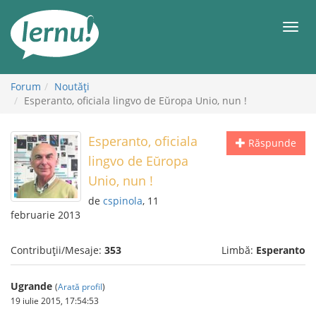
Mergi
la
Meni
conținut
Forum
Noutăţi
Esperanto, oficiala lingvo de Eŭropa Unio, nun !
Esperanto, oficiala
Răspunde
lingvo de Eŭropa
Unio, nun !
de
cspinola
, 11
februarie 2013
Contribuții/Mesaje:
353
Limbă:
Esperanto
Ugrande
(
Arată profil
)
19 iulie 2015, 17:54:53