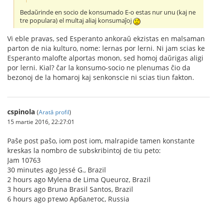
Bedaŭrinde en socio de konsumado E-o estas nur unu (kaj ne
tre populara) el multaj aliaj konsumaĵoj
Vi eble pravas, sed Esperanto ankoraŭ ekzistas en malsaman
parton de nia kulturo, nome: lernas por lerni. Ni jam scias ke
Esperanto malofte alportas monon, sed homoj daŭrigas aligi
por lerni. Kial? ĉar la konsumo-socio ne plenumas ĉio da
bezonoj de la homaroj kaj senkonscie ni scias tiun fakton.
cspinola
(
Arată profil
)
15 martie 2016, 22:27:01
Paŝe post paŝo, iom post iom, malrapide tamen konstante
kreskas la nombro de subskribintoj de tiu peto:
Jam 10763
30 minutes ago Jessé G., Brazil
2 hours ago Mylena de Lima Queuroz, Brazil
3 hours ago Bruna Brasil Santos, Brazil
6 hours ago ртемо Арбалетос, Russia