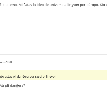
 ĉi tiu temo. Mi ŝatas la ideo de universala lingvon por eŭropo. Kio e
 năm 2020
to estas pli danĝera por rasoj ol lingvoj.
 Aŭ pli danĝera?