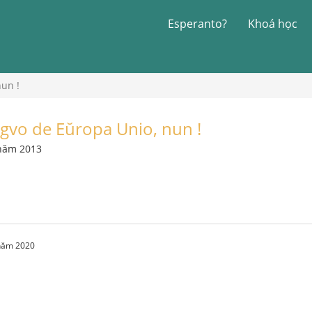
Esperanto?
Khoá học
nun !
ingvo de Eŭropa Unio, nun !
 năm 2013
 năm 2020