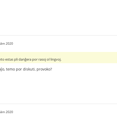
 năm 2020
to estas pli danĝera por rasoj ol lingvoj.
taĵo, temo por diskuti, provoko?
 năm 2020