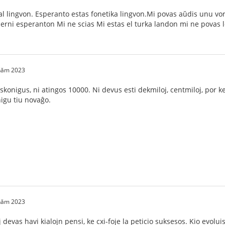
al lingvon. Esperanto estas fonetika lingvon.Mi povas aŭdis unu vo
 lerni esperanton Mi ne scias Mi estas el turka landon mi ne povas 
 năm 2023
iskonigus, ni atingos 10000. Ni devus esti dekmiloj, centmiloj, por
igu tiu novaĝo.
 năm 2023
j devas havi kialojn pensi, ke cxi-foje la peticio suksesos. Kio evolui