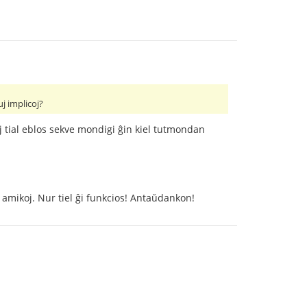
uj implicoj?
j tial eblos sekve mondigi ĝin kiel tutmondan
aj amikoj. Nur tiel ĝi funkcios! Antaŭdankon!