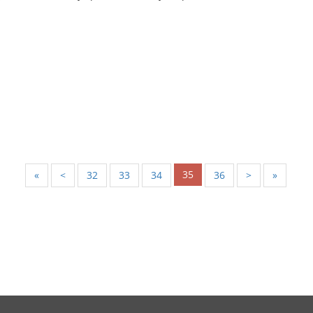
35
«
<
32
33
34
36
>
»