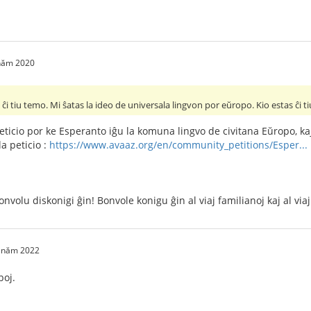
 năm 2020
n ĉi tiu temo. Mi ŝatas la ideo de universala lingvon por eŭropo. Kio estas ĉi ti
peticio por ke Esperanto iĝu la komuna lingvo de civitana Eŭropo, ka
a peticio :
https://www.avaaz.org/en/community_petitions/Esper...
onvolu diskonigi ĝin! Bonvole konigu ĝin al viaj familianoj kaj al vi
1 năm 2022
boj.