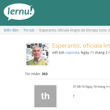
Đi
đến
phần
nội
dung
Diễn đàn
Tin tức
Esperanto, oficiala lingvo de Eŭropa Unio, 
Esperanto, oficiala l
viết bởi
cspinola
, Ngày 11 tháng 2
Tin nhắn:
353
07:08:16 Ngày 18 tháng 3
?