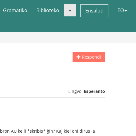
Gramatiko
Biblioteko
EO
Ensaluti
Respondi
Lingvo:
Esperanto
on AŬ ke li *skribis* ĝin? Kaj kiel oni dirus la