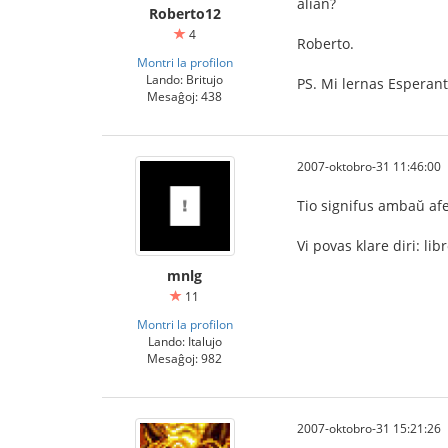
alian?
Roberto12
4
Roberto.
Montri la profilon
Lando: Britujo
PS. Mi lernas Esperant
Mesaĝoj: 438
2007-oktobro-31 11:46:00
Tio signifus ambaŭ afe
Vi povas klare diri: li
mnlg
11
Montri la profilon
Lando: Italujo
Mesaĝoj: 982
2007-oktobro-31 15:21:26