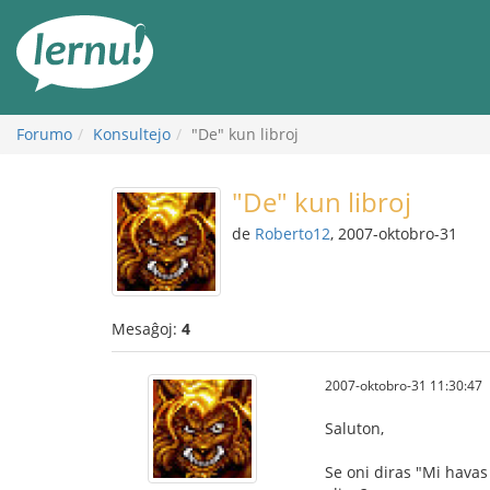
Al
la
enhavo
Forumo
Konsultejo
"De" kun libroj
"De" kun libroj
de
Roberto12
, 2007-oktobro-31
Mesaĝoj:
4
2007-oktobro-31 11:30:47
Saluton,
Se oni diras "Mi havas 