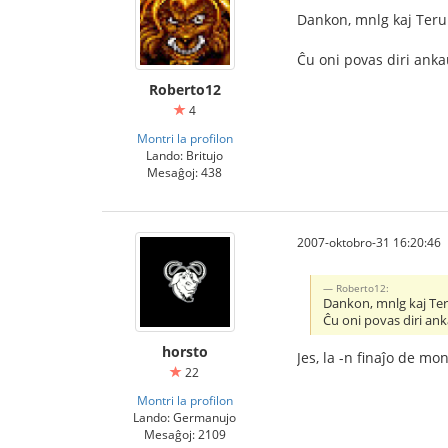
Dankon, mnlg kaj Teru.
Ĉu oni povas diri anka
Roberto12
4
Montri la profilon
Lando: Britujo
Mesaĝoj: 438
2007-oktobro-31 16:20:46
Roberto12:
Dankon, mnlg kaj Teru
Ĉu oni povas diri ank
horsto
Jes, la -n finaĵo de mo
22
Montri la profilon
Lando: Germanujo
Mesaĝoj: 2109