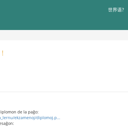
世界语？
 !
diplomon de la paĝo:
a_lernu/ekzamenoj/diplomoj.p...
esaĝon: