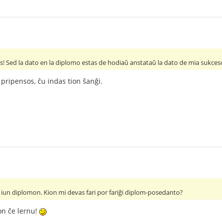
! Sed la dato en la diplomo estas de hodiaŭ anstataŭ la dato de mia sukces
Ni pripensos, ĉu indas tion ŝanĝi.
i iun diplomon. Kion mi devas fari por fariĝi diplom-posedanto?
on ĉe lernu!