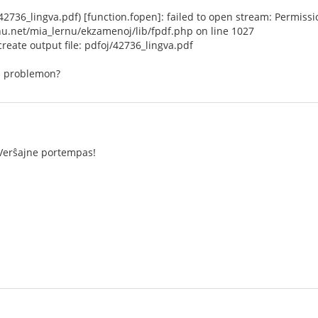
2736_lingva.pdf) [function.fopen]: failed to open stream: Permissi
.net/mia_lernu/ekzamenoj/lib/fpdf.php on line 1027
create output file: pdfoj/42736_lingva.pdf
la problemon?
Verŝajne portempas!