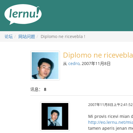
去
目
錄
頁
论坛
网站问题
Diplomo ne ricevebla !
Diplomo ne ricevebla
从
cedro
, 2007年11月8日
讯息：
8
2007年11月8日上午2:41:52
Mi provis ricevi mian 
http://eo.lernu.net/mi
tamen aperis jenan m