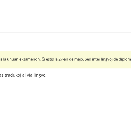
ris la unuan ekzamenon. Ĝi estis la 27-an de majo. Sed inter lingvoj de diplom
 tradukoj al via lingvo.
.