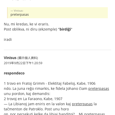
Vinisus:
preterpasas
Nu, mi kredas, ke vi eraris.
Post oblikva, ni diru (ekzemple) "
birdiĝi
"
iradi
Vinisus
(顯示個人資料)
2019年9月22日下午1:20:59
respondeco
1 trovo en Fratoj Grimm - Elektitaj Fabeloj, Kabe, 1906
ndo. La juna reĝo rimarkis, ke fidela Johano ĉiam
preterpasas
unu pordon, kaj demandis:
2 trovoj en La Faraono, Kabe, 1907
— La Libianoj jam eniris en la valon kaj
preterpasas
la
taĉmenton de Patroklo. Post unu horo
on, por persekuti kelke da libiaj banditoj?... Mi preterpasas