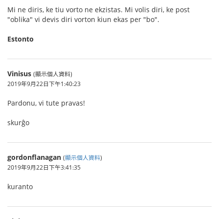
Mi ne diris, ke tiu vorto ne ekzistas. Mi volis diri, ke post
"oblika" vi devis diri vorton kiun ekas per "bo".
Estonto
Vinisus
(顯示個人資料)
2019年9月22日下午1:40:23
Pardonu, vi tute pravas!
skurĝo
gordonflanagan
(
顯示個人資料
)
2019年9月22日下午3:41:35
kuranto