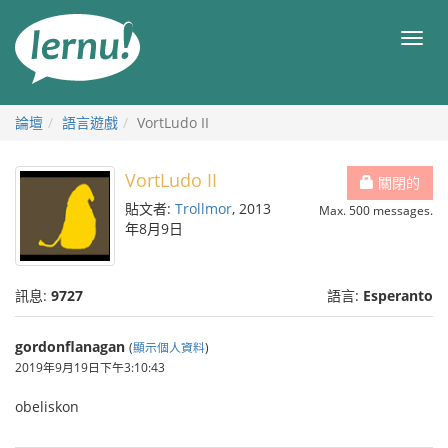
前
往
目
目
錄
錄
論壇
語言遊戲
VortLudo II
VortLudo II
關閉的
貼文者:
Trollmor
, 2013
Max. 500 messages.
年8月9日
訊息:
9727
語言:
Esperanto
gordonflanagan
(
顯示個人資料
)
2019年9月19日下午3:10:43
obeliskon