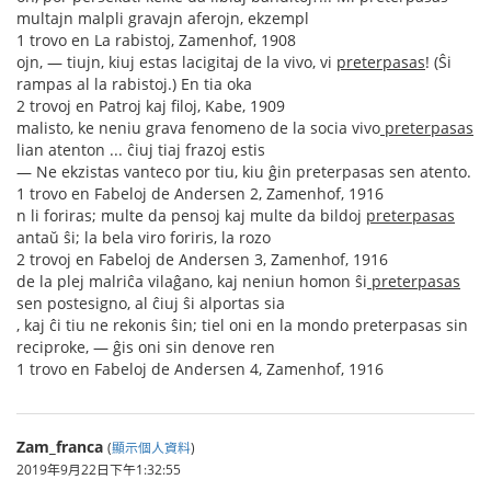
multajn malpli gravajn aferojn, ekzempl
1 trovo en La rabistoj, Zamenhof, 1908
ojn, — tiujn, kiuj estas lacigitaj de la vivo, vi
preterpasas
! (Ŝi
rampas al la rabistoj.) En tia oka
2 trovoj en Patroj kaj filoj, Kabe, 1909
malisto, ke neniu grava fenomeno de la socia vivo
preterpasas
lian atenton ... ĉiuj tiaj frazoj estis
— Ne ekzistas vanteco por tiu, kiu ĝin preterpasas sen atento.
1 trovo en Fabeloj de Andersen 2, Zamenhof, 1916
n li foriras; multe da pensoj kaj multe da bildoj
preterpasas
antaŭ ŝi; la bela viro foriris, la rozo
2 trovoj en Fabeloj de Andersen 3, Zamenhof, 1916
de la plej malriĉa vilaĝano, kaj neniun homon ŝi
preterpasas
sen postesigno, al ĉiuj ŝi alportas sia
, kaj ĉi tiu ne rekonis ŝin; tiel oni en la mondo preterpasas sin
reciproke, — ĝis oni sin denove ren
1 trovo en Fabeloj de Andersen 4, Zamenhof, 1916
Zam_franca
(
顯示個人資料
)
2019年9月22日下午1:32:55