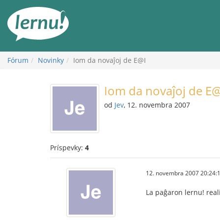
Späť
na
obsah
Fórum
Novinky
Iom da novaĵoj de E@I
Iom da novaĵoj de E
od
Jev
, 12. novembra 2007
Príspevky:
4
12. novembra 2007 20:24:
La paĝaron lernu! real