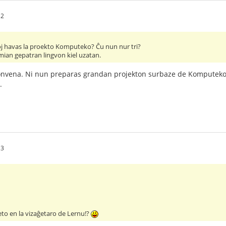
32
oj havas la proekto Komputeko? Ĉu nun nur tri?
mian gepatran lingvon kiel uzatan.
onvena. Ni nun preparas grandan projekton surbaze de Komputeko
.
13
eto en la vizaĝetaro de Lernu!?