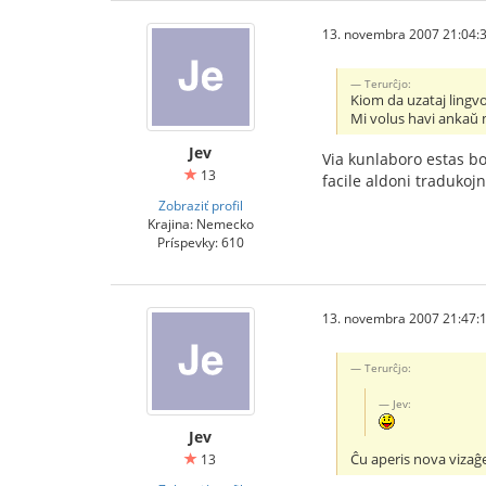
13. novembra 2007 21:04:
Terurĉjo:
Kiom da uzataj lingv
Mi volus havi ankaŭ 
Jev
Via kunlaboro estas b
13
facile aldoni tradukojn
Zobraziť profil
Krajina: Nemecko
Príspevky: 610
13. novembra 2007 21:47:
Terurĉjo:
Jev:
Jev
Ĉu aperis nova vizaĝ
13