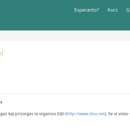
Esperanto?
Kurz
G
@I
18
igas kaj prizorgas la organizo E@I (
http://www.ikso.net
). Se vi volas