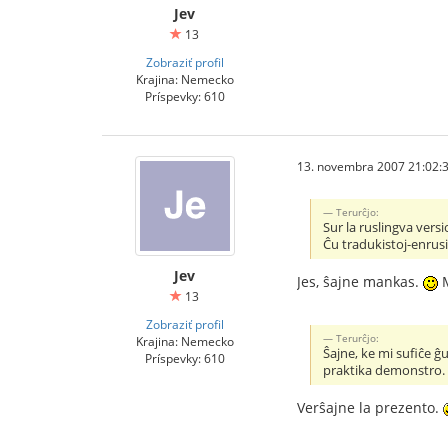
Jev
13
Zobraziť profil
Krajina: Nemecko
Príspevky: 610
13. novembra 2007 21:02:
Terurĉjo:
Sur la ruslingva versi
Ĉu tradukistoj-enrus
Jev
Jes, ŝajne mankas.
M
13
Zobraziť profil
Terurĉjo:
Krajina: Nemecko
Ŝajne, ke mi sufiĉe ĝ
Príspevky: 610
praktika demonstro. 
Verŝajne la prezento.