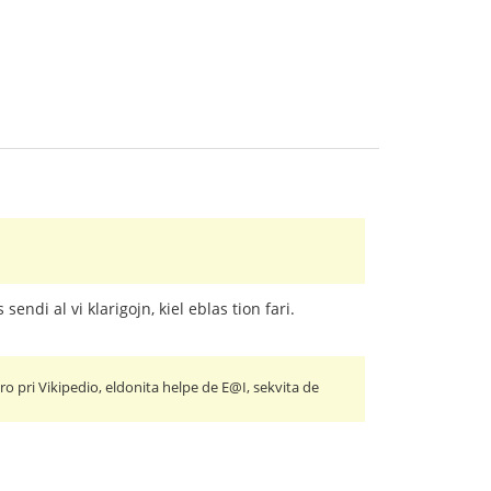
endi al vi klarigojn, kiel eblas tion fari.
ro pri Vikipedio, eldonita helpe de E@I, sekvita de