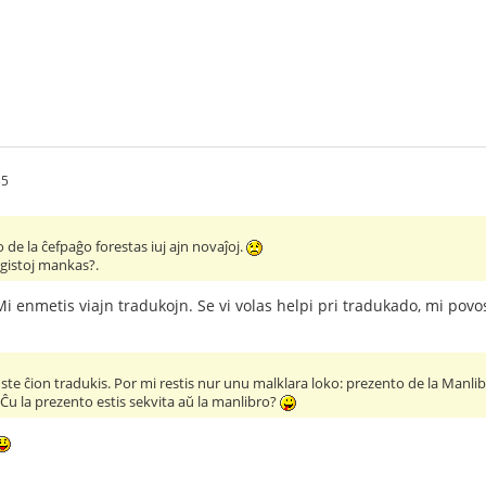
35
o de la ĉefpaĝo forestas iuj ajn novaĵoj.
igistoj mankas?.
i enmetis viajn tradukojn. Se vi volas helpi pri tradukado, mi povos s
uste ĉion tradukis. Por mi restis nur unu malklara loko: prezento de la Manlib
Ĉu la prezento estis sekvita aŭ la manlibro?