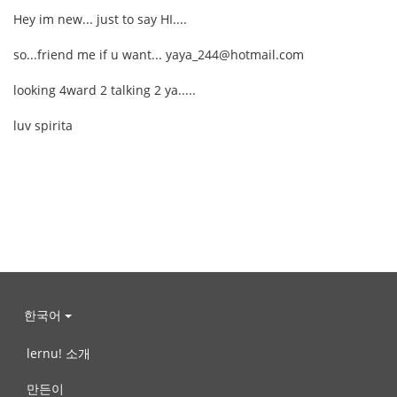
Hey im new... just to say HI....
so...friend me if u want... yaya_244@hotmail.com
looking 4ward 2 talking 2 ya.....
luv spirita
한국어
lernu! 소개
만든이