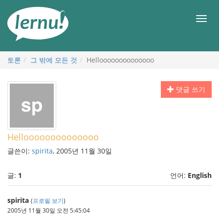
본
문
메
으
뉴
로
토론
그 밖에 모든 것
Helloooooooooooooo
댓글 쓰기
Helloooooooooooooo
글쓴이:
spirita
, 2005년 11월 30일
글:
1
언어:
English
spirita
(
프로필 보기
)
2005년 11월 30일 오전 5:45:04