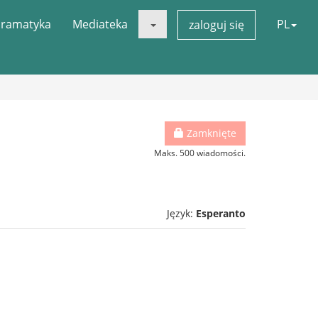
ramatyka
Mediateka
PL
zaloguj się
Zamknięte
Maks. 500 wiadomości.
Język:
Esperanto