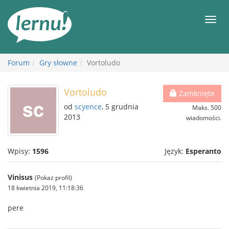
Więcej
Men
Forum
Gry słowne
Vortoludo
Vortoludo
Zamknięte
od
scyence
, 5 grudnia
Maks. 500
2013
wiadomości.
Wpisy:
1596
Język:
Esperanto
Vinisus
(Pokaż profil)
18 kwietnia 2019, 11:18:36
pere