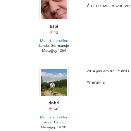
Ĉu iu trovus novan vort
Espi
13
Montri la profilon
Lando: Germanujo
Mesaĝoj: 1264
2014-januaro-02 17:38:03
*mirakl-o
dobri
149
Montri la profilon
Lando: Ĉeĥujo
Mesaĝoj: 14781