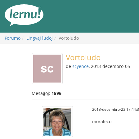
Al
la
enhavo
Forumo
Lingvaj ludoj
Vortoludo
Vortoludo
de
scyence
, 2013-decembro-05
Mesaĝoj:
1596
2013-decembro-23 17:44:
moraleco