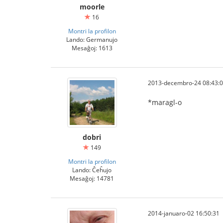
moorle
16
Montri la profilon
Lando: Germanujo
Mesaĝoj: 1613
2013-decembro-24 08:43:
*maragl-o
dobri
149
Montri la profilon
Lando: Ĉeĥujo
Mesaĝoj: 14781
2014-januaro-02 16:50:31