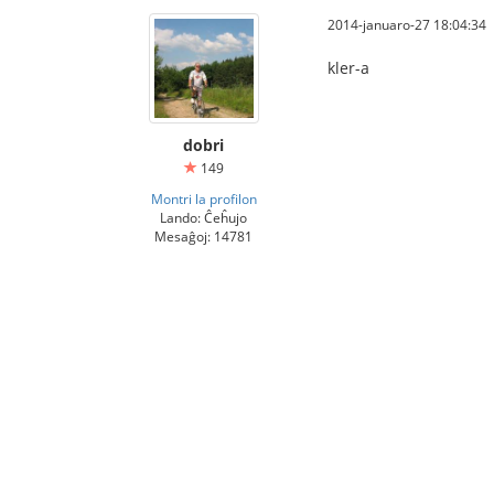
2014-januaro-27 18:04:34
kler-a
dobri
149
Montri la profilon
Lando: Ĉeĥujo
Mesaĝoj: 14781