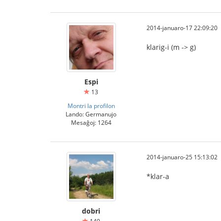
2014-januaro-17 22:09:20
klarig-i (m -> g)
Espi
13
Montri la profilon
Lando: Germanujo
Mesaĝoj: 1264
2014-januaro-25 15:13:02
*klar-a
dobri