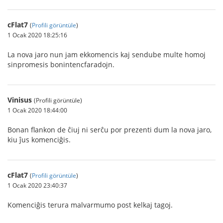
cFlat7
(
Profili görüntüle
)
1 Ocak 2020 18:25:16
La nova jaro nun jam ekkomencis kaj sendube multe homoj
sinpromesis bonintencfaradojn.
Vinisus
(Profili görüntüle)
1 Ocak 2020 18:44:00
Bonan flankon de ĉiuj ni serĉu por prezenti dum la nova jaro,
kiu ĵus komenciĝis.
cFlat7
(
Profili görüntüle
)
1 Ocak 2020 23:40:37
Komenciĝis terura malvarmumo post kelkaj tagoj.