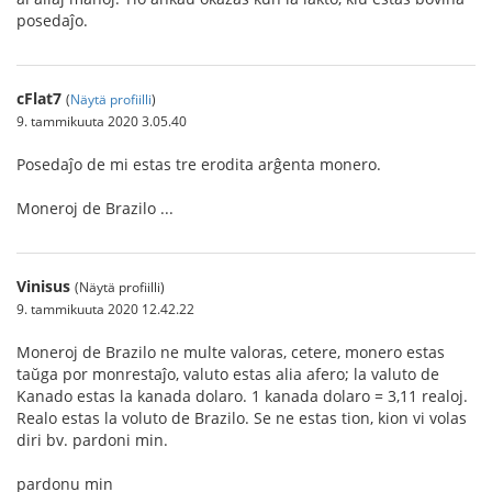
posedaĵo.
cFlat7
(
Näytä profiilli
)
9. tammikuuta 2020 3.05.40
Posedaĵo de mi estas tre erodita arĝenta monero.
Moneroj de Brazilo ...
Vinisus
(Näytä profiilli)
9. tammikuuta 2020 12.42.22
Moneroj de Brazilo ne multe valoras, cetere, monero estas
taŭga por monrestaĵo, valuto estas alia afero; la valuto de
Kanado estas la kanada dolaro. 1 kanada dolaro = 3,11 realoj.
Realo estas la voluto de Brazilo. Se ne estas tion, kion vi volas
diri bv. pardoni min.
pardonu min