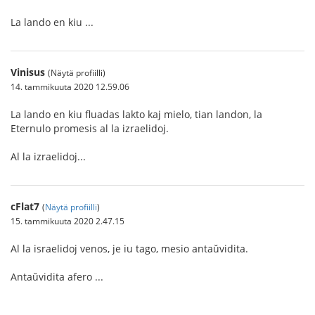
La lando en kiu ...
Vinisus
(Näytä profiilli)
14. tammikuuta 2020 12.59.06
La lando en kiu fluadas lakto kaj mielo, tian landon, la
Eternulo promesis al la izraelidoj.
Al la izraelidoj...
cFlat7
(
Näytä profiilli
)
15. tammikuuta 2020 2.47.15
Al la israelidoj venos, je iu tago, mesio antaŭvidita.
Antaŭvidita afero ...