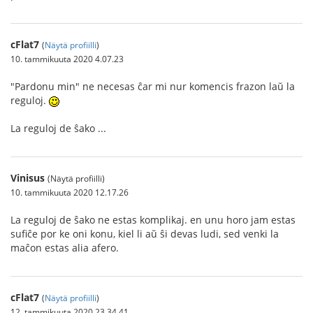
cFlat7
(
Näytä profiilli
)
10. tammikuuta 2020 4.07.23
"Pardonu min" ne necesas ĉar mi nur komencis frazon laŭ la
reguloj.
La reguloj de ŝako ...
Vinisus
(Näytä profiilli)
10. tammikuuta 2020 12.17.26
La reguloj de ŝako ne estas komplikaj. en unu horo jam estas
sufiĉe por ke oni konu, kiel li aŭ ŝi devas ludi, sed venki la
maĉon estas alia afero.
cFlat7
(
Näytä profiilli
)
12. tammikuuta 2020 23.34.41