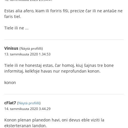
Estas alia afero, kiam ili foriris fiŝi, precize ĉar ili ne antaŭe ne
faris tiel.
Tiele ili ne ...
Vinisus
(Näytä profiilli)
13. tammikuuta 2020 1.34.53
Tiele ili ne honestaj estas, ĉar homoj, kiuj ŝajnas tre bone
informitaj, kelkfoje havas nur neprofundan konon.
konon
cFlat7
(
Näytä profiilli
)
14. tammikuuta 2020 3.44.29
Konon plenan planedon havi, oni devus eble viziti la
eksterteranan landon.