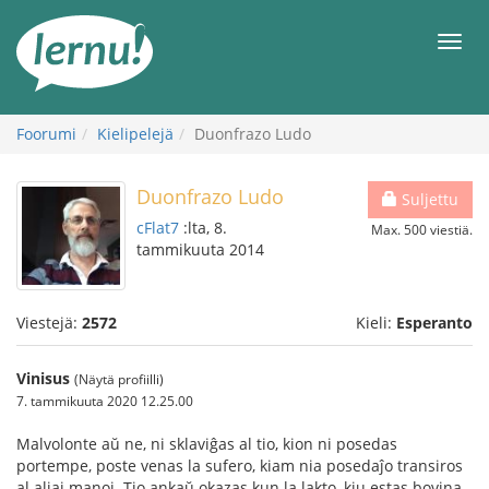
Tästä
sisältöön
Men
Foorumi
Kielipelejä
Duonfrazo Ludo
Duonfrazo Ludo
Suljettu
cFlat7
:lta, 8.
Max. 500 viestiä.
tammikuuta 2014
Viestejä:
2572
Kieli:
Esperanto
Vinisus
(Näytä profiilli)
7. tammikuuta 2020 12.25.00
Malvolonte aŭ ne, ni sklaviĝas al tio, kion ni posedas
portempe, poste venas la sufero, kiam nia posedaĵo transiros
al aliaj manoj. Tio ankaŭ okazas kun la lakto, kiu estas bovina