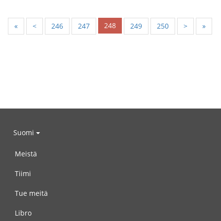
248
«
<
246
247
249
250
>
»
Suomi
Meistä
Tiimi
Tue meitä
Libro