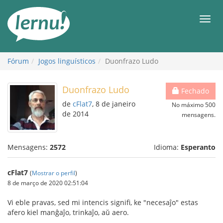
Ir
ao
Men
conteúdo
Fórum
Jogos linguísticos
Duonfrazo Ludo
Duonfrazo Ludo
Fechado
de
cFlat7
, 8 de janeiro
No máximo 500
de 2014
mensagens.
Mensagens:
2572
Idioma:
Esperanto
cFlat7
(
Mostrar o perfil
)
8 de março de 2020 02:51:04
Vi eble pravas, sed mi intencis signifi, ke "necesaĵo" estas
afero kiel manĝaĵo, trinkaĵo, aŭ aero.