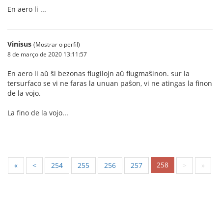
En aero li ...
Vinisus
(Mostrar o perfil)
8 de março de 2020 13:11:57
En aero li aŭ ŝi bezonas flugilojn aŭ flugmaŝinon. sur la
tersurfaco se vi ne faras la unuan paŝon, vi ne atingas la finon
de la vojo.
La fino de la vojo...
258
«
<
254
255
256
257
>
»