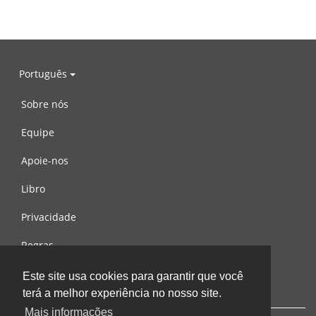
Português
Sobre nós
Equipe
Apoie-nos
Libro
Privacidade
Regras
Contacte-nos
Este site usa cookies para garantir que você
terá a melhor experiência no nosso site.
Mais informações