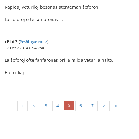
Rapidaj veturiloj bezonas atenteman ŝoforon.
La ŝoforoj ofte fanfaronas ...
cFlat7
(
Profili görüntüle
)
17 Ocak 2014 05:43:50
La ŝoforoj ofte fanfaronas pri la milda veturila halto.
Haltu, kaj...
5
«
<
3
4
6
7
>
»