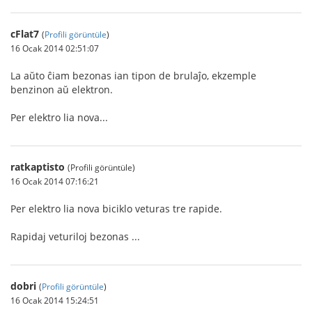
cFlat7
(
Profili görüntüle
)
16 Ocak 2014 02:51:07
La aŭto ĉiam bezonas ian tipon de brulaĵo, ekzemple
benzinon aŭ elektron.
Per elektro lia nova...
ratkaptisto
(Profili görüntüle)
16 Ocak 2014 07:16:21
Per elektro lia nova biciklo veturas tre rapide.
Rapidaj veturiloj bezonas ...
dobri
(
Profili görüntüle
)
16 Ocak 2014 15:24:51