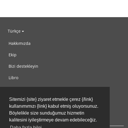
Türkçe
Hakkımızda
Ekip
Bizi destekleyin
Libro
Gizlilik Politikası
Sitemizi {site} ziyaret etmekle çerez {/link}
Kullanım Koşulları
kullanımımızı {link} kabul etmiş oluyorsunuz.
Bize ulaşın
Böylelikle size sunduğumuz hizmetin
kalitesini iyileştirmeye devam edebileceğiz.
Daha fazla bilgi