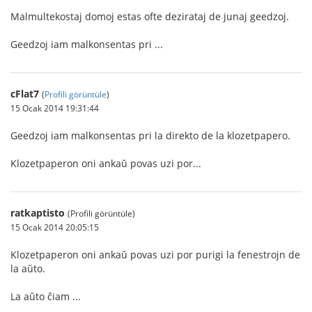
Malmultekostaj domoj estas ofte dezirataj de junaj geedzoj.
Geedzoj iam malkonsentas pri ...
cFlat7
(
Profili görüntüle
)
15 Ocak 2014 19:31:44
Geedzoj iam malkonsentas pri la direkto de la klozetpapero.
Klozetpaperon oni ankaŭ povas uzi por...
ratkaptisto
(Profili görüntüle)
15 Ocak 2014 20:05:15
Klozetpaperon oni ankaŭ povas uzi por purigi la fenestrojn de
la aŭto.
La aŭto ĉiam ...