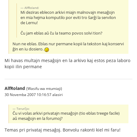
AlfRoland:
Mi deziras eblecon arkivi miajn malnovajn mesaĝojn
en mia hejma komputilo por eviti tro ŝarĝi la servilon
de Lernu!
Ĉu jam eblas aŭ ĉu la teamo povos solvi tion?
Nun ne eblas. Eblas nur permane kopii la tekston kaj konservi
ĝin en iu dosiero.
Mi havas multajn mesaĝojn en la arkivo kaj estos peza laboro
kopii ilin permane
AlfRoland
(Wasifu wa mtumiaji)
30 Novemba 2007 10:16:57 alasiri
Terurĉjo:
Ĉu vi volas arkivi privatajn mesaĝojn (tio eblas treege facile)
aŭ mesaĝojn en la forumoj?
Temas pri privataj mesaĝoj. Bonvolu rakonti kiel mi faru!