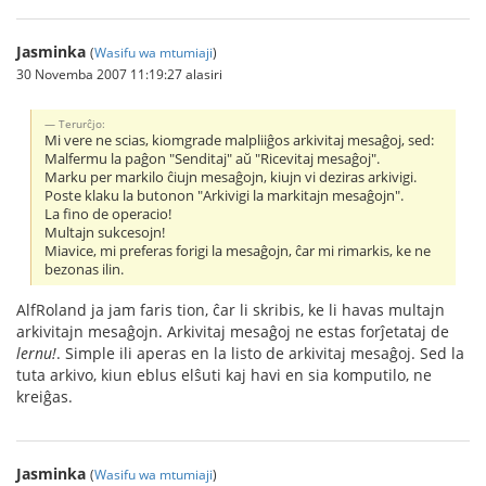
Jasminka
(
Wasifu wa mtumiaji
)
30 Novemba 2007 11:19:27 alasiri
Terurĉjo:
Mi vere ne scias, kiomgrade malpliiĝos arkivitaj mesaĝoj, sed:
Malfermu la paĝon "Senditaj" aŭ "Ricevitaj mesaĝoj".
Marku per markilo ĉiujn mesaĝojn, kiujn vi deziras arkivigi.
Poste klaku la butonon "Arkivigi la markitajn mesaĝojn".
La fino de operacio!
Multajn sukcesojn!
Miavice, mi preferas forigi la mesaĝojn, ĉar mi rimarkis, ke ne
bezonas ilin.
AlfRoland ja jam faris tion, ĉar li skribis, ke li havas multajn
arkivitajn mesaĝojn. Arkivitaj mesaĝoj ne estas forĵetataj de
lernu!
. Simple ili aperas en la listo de arkivitaj mesaĝoj. Sed la
tuta arkivo, kiun eblus elŝuti kaj havi en sia komputilo, ne
kreiĝas.
Jasminka
(
Wasifu wa mtumiaji
)