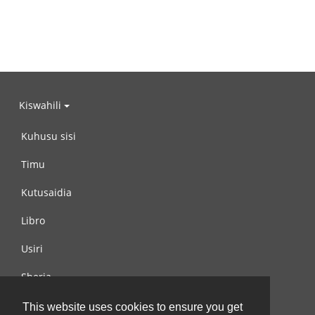
Kiswahili
Kuhusu sisi
Timu
Kutusaidia
Libro
Usiri
Sheria
Wasiliana na si
This website uses cookies to ensure you get