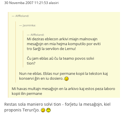
30 Novemba 2007 11:21:53 alasiri
AlfRoland:
Jasminka:
AlfRoland:
Mi deziras eblecon arkivi miajn malnovajn
mesaĝojn en mia hejma komputilo por eviti
tro ŝarĝi la servilon de Lernu!
Ĉu jam eblas aŭ ĉu la teamo povos solvi
tion?
Nun ne eblas. Eblas nur permane kopii la tekston kaj
konservi ĝin en iu dosiero.
Mi havas multajn mesaĝojn en la arkivo kaj estos peza laboro
kopii ilin permane
Restas sola maniero solvi tion - forĵetu la mesaĝojn, kiel
proponis Terurĉjo.