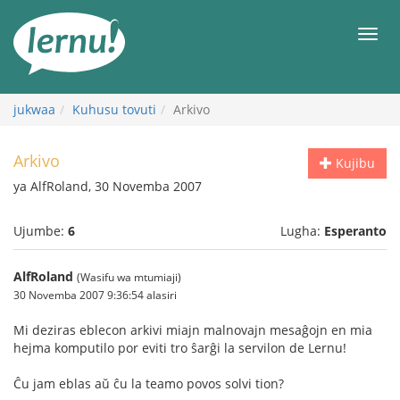
Kwa
maudhui
orod
jukwaa
Kuhusu tovuti
Arkivo
Arkivo
Kujibu
ya AlfRoland, 30 Novemba 2007
Ujumbe:
6
Lugha:
Esperanto
AlfRoland
(Wasifu wa mtumiaji)
30 Novemba 2007 9:36:54 alasiri
Mi deziras eblecon arkivi miajn malnovajn mesaĝojn en mia
hejma komputilo por eviti tro ŝarĝi la servilon de Lernu!
Ĉu jam eblas aŭ ĉu la teamo povos solvi tion?