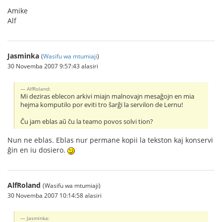
Amike
Alf
Jasminka
(
Wasifu wa mtumiaji
)
30 Novemba 2007 9:57:43 alasiri
AlfRoland:
Mi deziras eblecon arkivi miajn malnovajn mesaĝojn en mia
hejma komputilo por eviti tro ŝarĝi la servilon de Lernu!
Ĉu jam eblas aŭ ĉu la teamo povos solvi tion?
Nun ne eblas. Eblas nur permane kopii la tekston kaj konservi
ĝin en iu dosiero.
AlfRoland
(Wasifu wa mtumiaji)
30 Novemba 2007 10:14:58 alasiri
Jasminka: