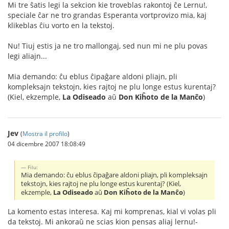
Mi tre ŝatis legi la sekcion kie troveblas rakontoj ĉe Lernu!,
speciale ĉar ne tro grandas Esperanta vortprovizo mia, kaj
klikeblas ĉiu vorto en la tekstoj.
Nu! Tiuj estis ja ne tro mallongaj, sed nun mi ne plu povas
legi aliajn...
Mia demando: ĉu eblus ĉipaĝare aldoni pliajn, pli
kompleksajn tekstojn, kies rajtoj ne plu longe estus kurentaj?
(Kiel, ekzemple,
La Odiseado
aŭ
Don Kiĥoto de la Manĉo
)
Jev
(
Mostra il profilo
)
04 dicembre 2007 18:08:49
Filu:
Mia demando: ĉu eblus ĉipaĝare aldoni pliajn, pli kompleksajn
tekstojn, kies rajtoj ne plu longe estus kurentaj? (Kiel,
ekzemple,
La Odiseado
aŭ
Don Kiĥoto de la Manĉo
)
La komento estas interesa. Kaj mi komprenas, kial vi volas pli
da tekstoj. Mi ankoraŭ ne scias kion pensas aliaj lernu!-