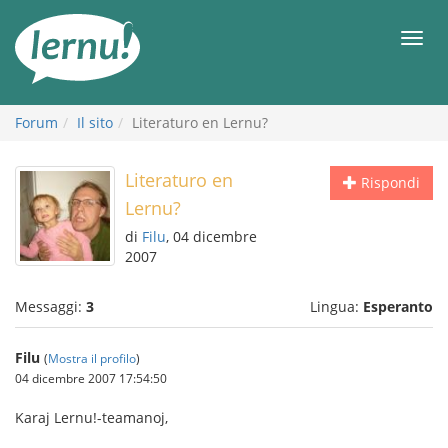
Vai
all’indice
Men
Forum
Il sito
Literaturo en Lernu?
Literaturo en
Rispondi
Lernu?
di
Filu
, 04 dicembre
2007
Messaggi:
3
Lingua:
Esperanto
Filu
(
Mostra il profilo
)
04 dicembre 2007 17:54:50
Karaj Lernu!-teamanoj,