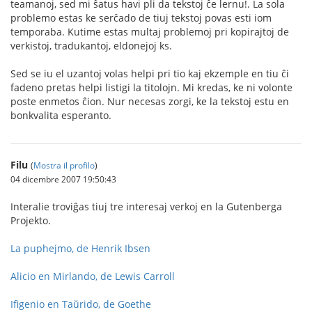
teamanoj, sed mi ŝatus havi pli da tekstoj ĉe lernu!. La sola
problemo estas ke serĉado de tiuj tekstoj povas esti iom
temporaba. Kutime estas multaj problemoj pri kopirajtoj de
verkistoj, tradukantoj, eldonejoj ks.
Sed se iu el uzantoj volas helpi pri tio kaj ekzemple en tiu ĉi
fadeno pretas helpi listigi la titolojn. Mi kredas, ke ni volonte
poste enmetos ĉion. Nur necesas zorgi, ke la tekstoj estu en
bonkvalita esperanto.
Filu
(
Mostra il profilo
)
04 dicembre 2007 19:50:43
Interalie troviĝas tiuj tre interesaj verkoj en la Gutenberga
Projekto.
La puphejmo, de Henrik Ibsen
Alicio en Mirlando, de Lewis Carroll
Ifigenio en Taŭrido, de Goethe