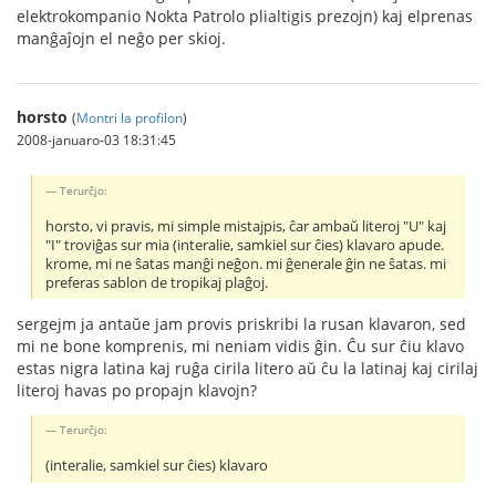
elektrokompanio Nokta Patrolo plialtigis prezojn) kaj elprenas
manĝaĵojn el neĝo per skioj.
horsto
(
Montri la profilon
)
2008-januaro-03 18:31:45
Terurĉjo:
horsto, vi pravis, mi simple mistajpis, ĉar ambaŭ literoj "U" kaj
"I" troviĝas sur mia (interalie, samkiel sur ĉies) klavaro apude.
krome, mi ne ŝatas manĝi neĝon. mi ĝenerale ĝin ne ŝatas. mi
preferas sablon de tropikaj plaĝoj.
sergejm ja antaŭe jam provis priskribi la rusan klavaron, sed
mi ne bone komprenis, mi neniam vidis ĝin. Ĉu sur ĉiu klavo
estas nigra latina kaj ruĝa cirila litero aŭ ĉu la latinaj kaj cirilaj
literoj havas po propajn klavojn?
Terurĉjo:
(interalie, samkiel sur ĉies) klavaro