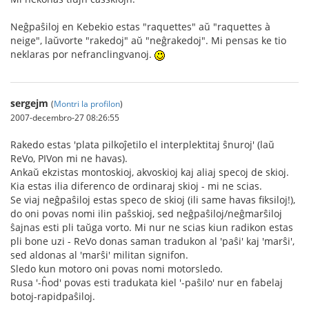
Neĝpaŝiloj en Kebekio estas "raquettes" aŭ "raquettes à
neige", laŭvorte "rakedoj" aŭ "neĝrakedoj". Mi pensas ke tio
neklaras por nefranclingvanoj.
sergejm
(
Montri la profilon
)
2007-decembro-27 08:26:55
Rakedo estas 'plata pilkoĵetilo el interplektitaj ŝnuroj' (laŭ
ReVo, PIVon mi ne havas).
Ankaŭ ekzistas montoskioj, akvoskioj kaj aliaj specoj de skioj.
Kia estas ilia diferenco de ordinaraj skioj - mi ne scias.
Se viaj neĝpaŝiloj estas speco de skioj (ili same havas fiksiloj!),
do oni povas nomi ilin paŝskioj, sed neĝpaŝiloj/neĝmarŝiloj
ŝajnas esti pli taŭga vorto. Mi nur ne scias kiun radikon estas
pli bone uzi - ReVo donas saman tradukon al 'paŝi' kaj 'marŝi',
sed aldonas al 'marŝi' militan signifon.
Sledo kun motoro oni povas nomi motorsledo.
Rusa '-ĥod' povas esti tradukata kiel '-paŝilo' nur en fabelaj
botoj-rapidpaŝiloj.