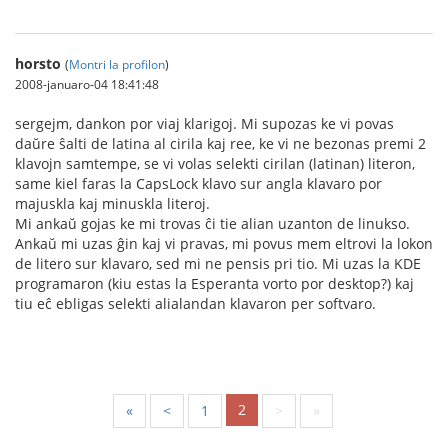
horsto
(
Montri la profilon
)
2008-januaro-04 18:41:48
sergejm, dankon por viaj klarigoj. Mi supozas ke vi povas
daŭre ŝalti de latina al cirila kaj ree, ke vi ne bezonas premi 2
klavojn samtempe, se vi volas selekti cirilan (latinan) literon,
same kiel faras la CapsLock klavo sur angla klavaro por
majuskla kaj minuskla literoj.
Mi ankaŭ gojas ke mi trovas ĉi tie alian uzanton de linukso.
Ankaŭ mi uzas ĝin kaj vi pravas, mi povus mem eltrovi la lokon
de litero sur klavaro, sed mi ne pensis pri tio. Mi uzas la KDE
programaron (kiu estas la Esperanta vorto por desktop?) kaj
tiu eĉ ebligas selekti alialandan klavaron per softvaro.
2
«
<
1
>
»