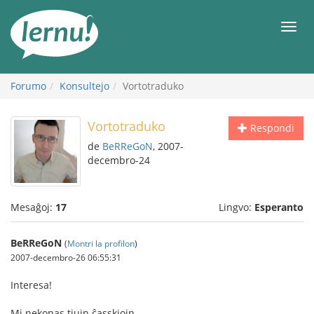
Al
la
Men
enhavo
Forumo
Konsultejo
Vortotraduko
Vortotraduko
Respondi
de
BeRReGoN
, 2007-
decembro-24
Mesaĝoj:
17
Lingvo:
Esperanto
BeRReGoN
(
Montri la profilon
)
2007-decembro-26 06:55:31
Interesa!
Mi nekonas tiujn ĉasskiojn.