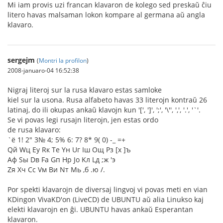
Mi iam provis uzi francan klavaron de kolego sed preskaŭ ĉiu
litero havas malsaman lokon kompare al germana aŭ angla
klavaro.
sergejm
(
Montri la profilon
)
2008-januaro-04 16:52:38
Nigraj literoj sur la rusa klavaro estas samloke
kiel sur la usona. Rusa alfabeto havas 33 literojn kontraŭ 26
latinaj, do ili okupas ankaŭ klavojn kun '[', ']', ';', '\'', ',', '.', '`'.
Se vi povas legi rusajn literojn, jen estas ordo
de rusa klavaro:
`ё 1! 2" 3№ 4; 5% 6: 7? 8* 9( 0) -_ =+
Qй Wц Eу Rк Tе Yн Uг Iш Oщ Pз [х ]ъ
Aф Sы Dв Fа Gп Hр Jо Kл Lд ;ж 'э
Zя Xч Cс Vм Bи Nт Mь ,б .ю /.
Por spekti klavarojn de diversaj lingvoj vi povas meti en vian
KDingon VivaKD'on (LiveCD) de UBUNTU aŭ alia Linukso kaj
elekti klavarojn en ĝi. UBUNTU havas ankaŭ Esperantan
klavaron.