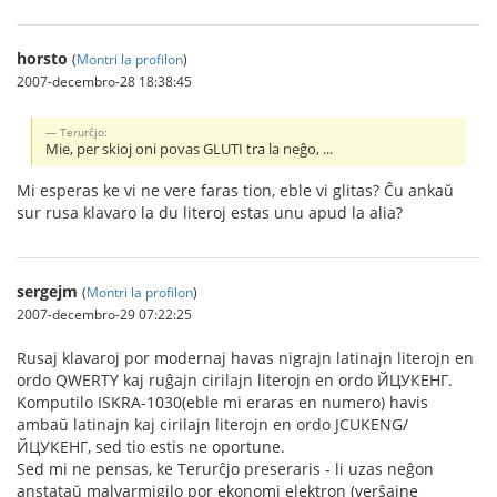
horsto
(
Montri la profilon
)
2007-decembro-28 18:38:45
Terurĉjo:
Mie, per skioj oni povas GLUTI tra la neĝo, ...
Mi esperas ke vi ne vere faras tion, eble vi glitas? Ĉu ankaŭ
sur rusa klavaro la du literoj estas unu apud la alia?
sergejm
(
Montri la profilon
)
2007-decembro-29 07:22:25
Rusaj klavaroj por modernaj havas nigrajn latinajn literojn en
ordo QWERTY kaj ruĝajn cirilajn literojn en ordo ЙЦУКЕНГ.
Komputilo ISKRA-1030(eble mi eraras en numero) havis
ambaŭ latinajn kaj cirilajn literojn en ordo JCUKENG/
ЙЦУКЕНГ, sed tio estis ne oportune.
Sed mi ne pensas, ke Terurĉjo preseraris - li uzas neĝon
anstataŭ malvarmigilo por ekonomi elektron (verŝajne