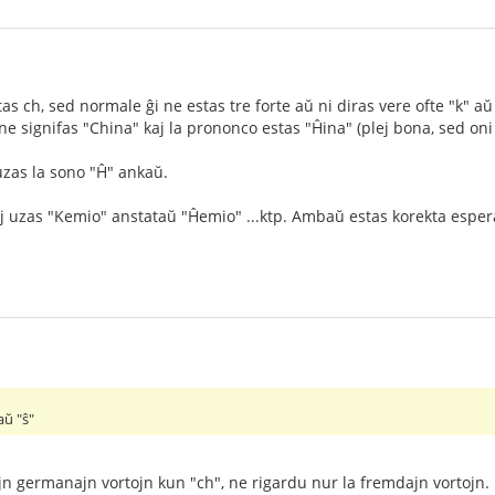
s ch, sed normale ĝi ne estas tre forte aŭ ni diras vere ofte "k" aŭ
 signifas "China" kaj la prononco estas "Ĥina" (plej bona, sed oni 
uzas la sono "Ĥ" ankaŭ.
j uzas "Kemio" anstataŭ "Ĥemio" ...ktp. Ambaŭ estas korekta esper
aŭ "ŝ"
n germanajn vortojn kun "ch", ne rigardu nur la fremdajn vortojn.