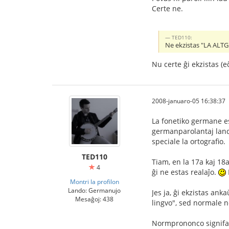
Certe ne.
TED110:
Ne ekzistas "LA AL
Nu certe ĝi ekzistas (
2008-januaro-05 16:38:37
La fonetiko germane est
germanparolantaj lando
speciale la ortografio.
TED110
Tiam, en la 17a kaj 18a
4
ĝi ne estas realaĵo.
Montri la profilon
Lando: Germanujo
Jes ja, ĝi ekzistas an
Mesaĝoj: 438
lingvo", sed normale n
Normprononco signifas, 