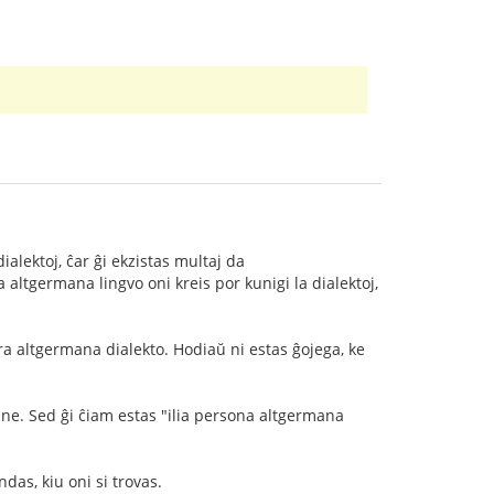
ialektoj, ĉar ĝi ekzistas multaj da
altgermana lingvo oni kreis por kunigi la dialektoj,
vera altgermana dialekto. Hodiaŭ ni estas ĝojega, ke
mane. Sed ĝi ĉiam estas "ilia persona altgermana
das, kiu oni si trovas.