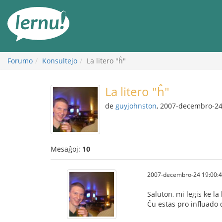
Al
la
enhavo
Forumo
Konsultejo
La litero "ĥ"
La litero "ĥ"
de
guyjohnston
, 2007-decembro-2
Mesaĝoj:
10
2007-decembro-24 19:00:
Saluton, mi legis ke la
Ĉu estas pro influado d