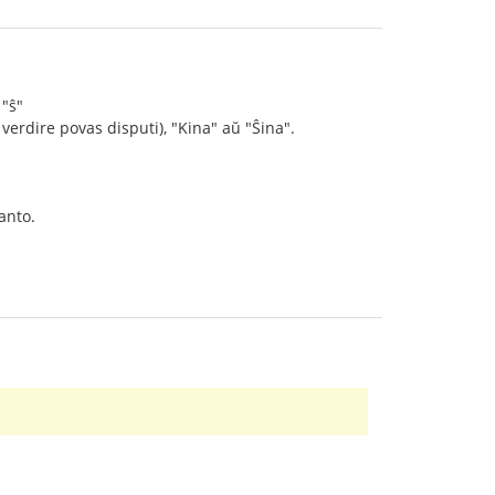
 "ŝ"
verdire povas disputi), "Kina" aŭ "Ŝina".
anto.