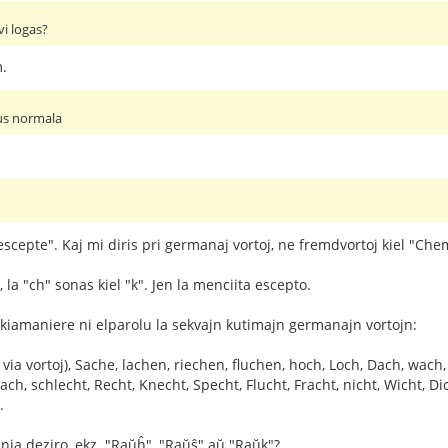
i logas?
m.
stus normala
scepte". Kaj mi diris pri germanaj vortoj, ne fremdvortoj kiel "Chem
, la "ch" sonas kiel "k". Jen la menciita escepto.
 kiamaniere ni elparolu la sekvajn kutimajn germanajn vortojn:
ia vortoj), Sache, lachen, riechen, fluchen, hoch, Loch, Dach, wach,
h, schlecht, Recht, Knecht, Specht, Flucht, Fracht, nicht, Wicht, Di
.
ŭ nia deziro, ekz. "Raŭĥ", "Raŭŝ" aŭ "Raŭk"?