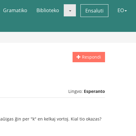
Gramatiko
Biblioteko
EO
Ensaluti
Respondi
Lingvo:
Esperanto
aŭigas ĝin per "k" en kelkaj vortoj. Kial tio okazas?