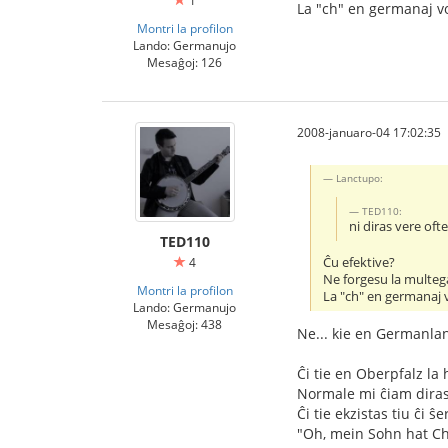
1
La "ch" en germanaj vo
Montri la profilon
Lando: Germanujo
Mesaĝoj: 126
2008-januaro-04 17:02:35
Lanctupo:
TED110:
ni diras vere ofte
TED110
Ĉu efektive?
4
Ne forgesu la multeg
Montri la profilon
La "ch" en germanaj 
Lando: Germanujo
Mesaĝoj: 438
Ne... kie en Germanla
Ĉi tie en Oberpfalz la
Normale mi ĉiam diras 
Ĉi tie ekzistas tiu ĉi ŝe
"Oh, mein Sohn hat 