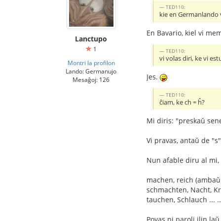
TED110:
kie en Germanlando v
En Bavario, kiel vi me
Lanctupo
1
TED110:
vi volas diri, ke vi e
Montri la profilon
Lando: Germanujo
Jes.
Mesaĝoj: 126
TED110:
ĉiam, ke ch = ĥ?
Mi diris: "preskaŭ sene
Vi pravas, antaŭ de "s"
Nun afable diru al mi,
machen, reich (ambaŭ v
schmachten, Nacht, Krac
tauchen, Schlauch ... ..
Povas ni paroli ilin la