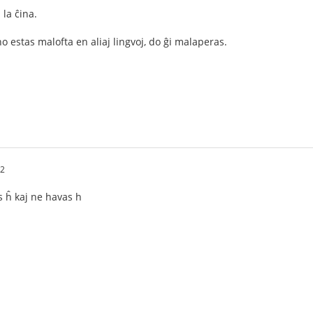
 la ĉina.
no estas malofta en aliaj lingvoj, do ĝi malaperas.
52
s ĥ kaj ne havas h