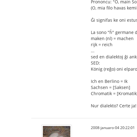
Prononcu: "O, main S
(O, mia filo havas kem
Ĝi signifas ke oni estu
La sono "ĥ" germane de
maken (nl) = machen
rijk = reich
...
sed en dialektoj ĝi ank
SED:
König (reĝo) oni elparo
Ich en Berlino = Ik
Sachsen = [Saksen]
Chromatik = [Kromatik
Nur dialekto? Certe j
2008-januaro-04 20:22:01