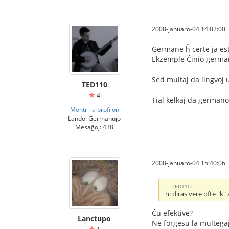
2008-januaro-04 14:02:00
Germane ĥ certe ja esta
Ekzemple Ĉinio germane
Sed multaj da lingvoj 
TED110
4
Tial kelkaj da germano
Montri la profilon
Lando: Germanujo
Mesaĝoj: 438
2008-januaro-04 15:40:06
TED110:
ni diras vere ofte "k" 
Ĉu efektive?
Lanctupo
Ne forgesu la multegaj