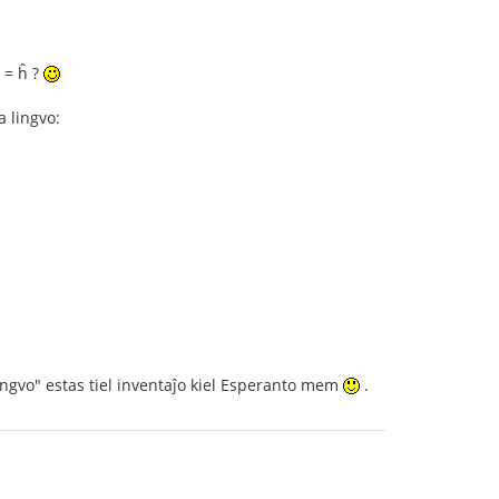
h = ĥ ?
 lingvo:
ngvo" estas tiel inventaĵo kiel Esperanto mem
.