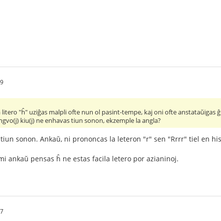
29
a litero "ĥ" uziĝas malpli ofte nun ol pasint-tempe, kaj oni ofte anstataŭigas ĝ
lingvo(j) kiu(j) ne enhavas tiun sonon, ekzemple la angla?
 tiun sonon. Ankaŭ, ni prononcas la leteron "r" sen "Rrrr" tiel en hi
mi ankaŭ pensas ĥ ne estas facila letero por azianinoj.
37