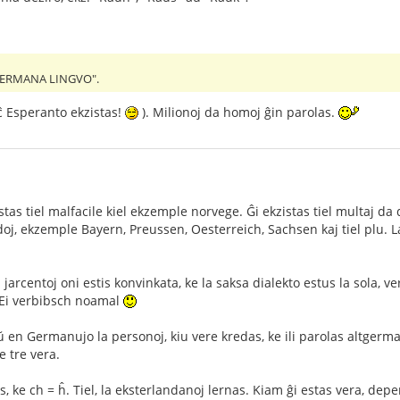
TGERMANA LINGVO".
eĉ Esperanto ekzistas!
). Milionoj da homoj ĝin parolas.
as tiel malfacile kiel ekzemple norvege. Ĝi ekzistas tiel multaj da d
j, ekzemple Bayern, Preussen, Oesterreich, Sachsen kaj tiel plu. La 
 jarcentoj oni estis konvinkata, ke la saksa dialekto estus la sola, 
Ei verbibsch noamal
kaŭ en Germanujo la personoj, kiu vere kredas, ke ili parolas altger
e tre vera.
ke ch = ĥ. Tiel, la eksterlandanoj lernas. Kiam ĝi estas vera, depen