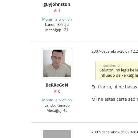
guyjohnston
1
Montri la profilon
Lando: Britujo
Mesaĝoj: 121
2007-decembro-26 07:12:
guyjohnston:
Saluton, mi legis ke l
influado de kelka(j) 
BeRReGoN
En franca, ni ne havas
0
Mi ne estas certa sed 
Montri la profilon
Lando: Kanado
Mesaĝoj: 45
2007-decembro-26 09:48: