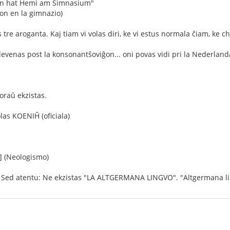
on hat Ĥemi am Ŝimnasium"
ion en la gimnazio)
s tre aroganta. Kaj tiam vi volas diri, ke vi estus normala ĉiam, ke c
venas post la konsonantŝoviĝon... oni povas vidi pri la Nederlanda
oraŭ ekzistas.
las KOENIĤ (oficiala)
] (Neologismo)
a! Sed atentu: Ne ekzistas "LA ALTGERMANA LINGVO". "Altgermana li