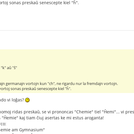
rtoj sonas preskaŭ senescepte kiel "ĥ".
 "k" aŭ "ŝ"
ajn germanajn vortojn kun "ch", ne rigardu nur la fremdajn vortojn.
vortoj sonas preskaŭ senescepte kiel "ĥ".
ndo vi loĝas?
 homoj ridas preskaŭ, se vi prononcas "Chemie" tiel "Ĥemi"... vi pre
"Ĥemie" kaj tiam ĉiuj asertas ke mi estus aroganta!
rco:
Chemie am Gymnasium"