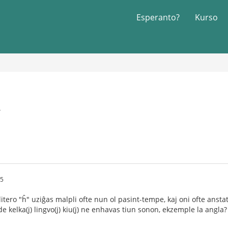
Esperanto?
Kurso
4
45
 litero "ĥ" uziĝas malpli ofte nun ol pasint-tempe, kaj oni ofte anstat
e kelka(j) lingvo(j) kiu(j) ne enhavas tiun sonon, ekzemple la angla?