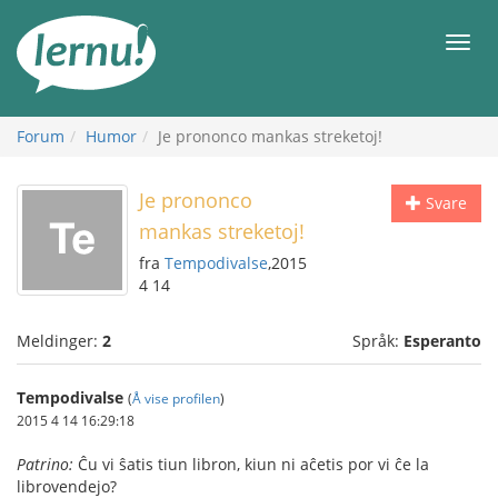
Til
innholdet
Meny
Forum
Humor
Je prononco mankas streketoj!
Je prononco
Svare
mankas streketoj!
fra
Tempodivalse
,2015
4 14
Meldinger:
2
Språk:
Esperanto
Tempodivalse
(
Å vise profilen
)
2015 4 14 16:29:18
Patrino:
Ĉu vi ŝatis tiun libron, kiun ni aĉetis por vi ĉe la
librovendejo?