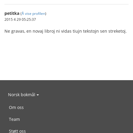
petitka
(
Å vise profilen
)
2015 4 29 05:25:37
Ne gravas, en novaj libroj ni vidas tiujn tekstojn sen streketoj.
Norsk bokmål
Om oss
Team
Støtt oss