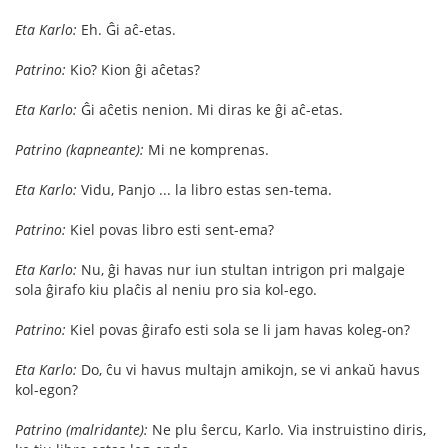
Eta Karlo:
Eh. Ĝi aĉ-etas.
Patrino:
Kio? Kion ĝi aĉetas?
Eta Karlo:
Ĝi aĉetis nenion. Mi diras ke ĝi aĉ-etas.
Patrino (kapneante):
Mi ne komprenas.
Eta Karlo:
Vidu, Panjo ... la libro estas sen-tema.
Patrino:
Kiel povas libro esti sent-ema?
Eta Karlo:
Nu, ĝi havas nur iun stultan intrigon pri malgaje
sola ĝirafo kiu plaĉis al neniu pro sia kol-ego.
Patrino:
Kiel povas ĝirafo esti sola se li jam havas koleg-on?
Eta Karlo:
Do, ĉu vi havus multajn amikojn, se vi ankaŭ havus
kol-egon?
Patrino (malridante):
Ne plu ŝercu, Karlo. Via instruistino diris,