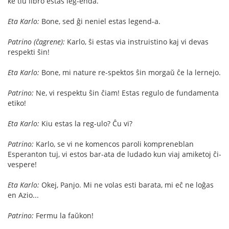
ke tiu libro estas leg-enda.
Eta Karlo:
Bone, sed ĝi neniel estas legend-a.
Patrino (ĉagrene):
Karlo, ŝi estas via instruistino kaj vi devas
respekti ŝin!
Eta Karlo:
Bone, mi nature re-spektos ŝin morgaŭ ĉe la lernejo.
Patrino:
Ne, vi respektu ŝin ĉiam! Estas regulo de fundamenta
etiko!
Eta Karlo:
Kiu estas la reg-ulo? Ĉu vi?
Patrino:
Karlo, se vi ne komencos paroli kompreneblan
Esperanton tuj, vi estos bar-ata de ludado kun viaj amiketoj ĉi-
vespere!
Eta Karlo:
Okej, Panjo. Mi ne volas esti barata, mi eĉ ne loĝas
en Azio...
Patrino:
Fermu la faŭkon!