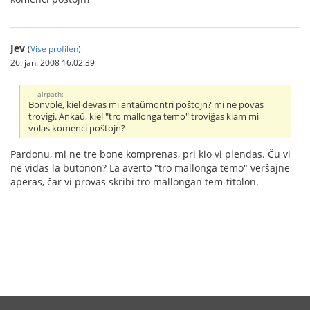
Jev
(
Vise profilen
)
26. jan. 2008 16.02.39
airpath:
Bonvole, kiel devas mi antaŭmontri poŝtojn? mi ne povas
trovigi. Ankaŭ, kiel "tro mallonga temo" troviĝas kiam mi
volas komenci poŝtojn?
Pardonu, mi ne tre bone komprenas, pri kio vi plendas. Ĉu vi
ne vidas la butonon? La averto "tro mallonga temo" verŝajne
aperas, ĉar vi provas skribi tro mallongan tem-titolon.