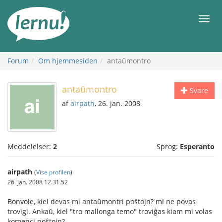
Til
indholdet
Men
Forum
Om hjemmesiden
antaŭmontro
antaŭmontro
Svare
af
airpath
, 26. jan. 2008
Meddelelser:
2
Sprog:
Esperanto
airpath
(
Vise profilen
)
26. jan. 2008 12.31.52
Bonvole, kiel devas mi antaŭmontri poŝtojn? mi ne povas
trovigi. Ankaŭ, kiel "tro mallonga temo" troviĝas kiam mi volas
komenci poŝtojn?