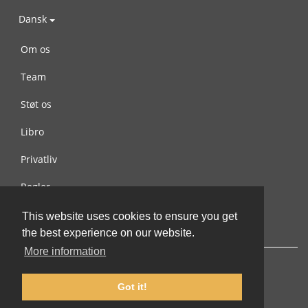
Dansk
Om os
Team
Støt os
Libro
Privatliv
Regler
Kontakt os
This website uses cookies to ensure you get
the best experience on our website.
More information
Got it!
© 2002-2026 lernu.net |
Impressum