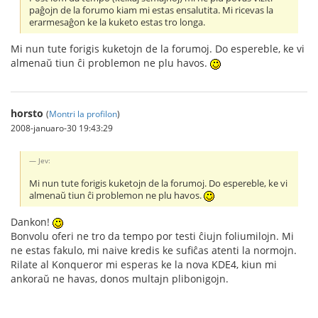
paĝojn de la forumo kiam mi estas ensalutita. Mi ricevas la
erarmesaĝon ke la kuketo estas tro longa.
Mi nun tute forigis kuketojn de la forumoj. Do espereble, ke vi
almenaŭ tiun ĉi problemon ne plu havos.
horsto
(
Montri la profilon
)
2008-januaro-30 19:43:29
Jev:
Mi nun tute forigis kuketojn de la forumoj. Do espereble, ke vi
almenaŭ tiun ĉi problemon ne plu havos.
Dankon!
Bonvolu oferi ne tro da tempo por testi ĉiujn foliumilojn. Mi
ne estas fakulo, mi naive kredis ke sufiĉas atenti la normojn.
Rilate al Konqueror mi esperas ke la nova KDE4, kiun mi
ankoraŭ ne havas, donos multajn plibonigojn.