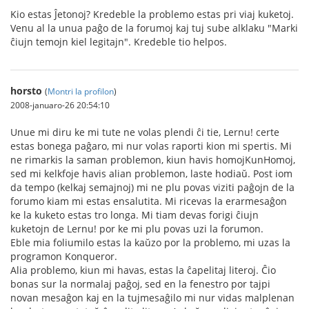
Kio estas Ĵetonoj? Kredeble la problemo estas pri viaj kuketoj.
Venu al la unua paĝo de la forumoj kaj tuj sube alklaku "Marki
ĉiujn temojn kiel legitajn". Kredeble tio helpos.
horsto
(
Montri la profilon
)
2008-januaro-26 20:54:10
Unue mi diru ke mi tute ne volas plendi ĉi tie, Lernu! certe
estas bonega paĝaro, mi nur volas raporti kion mi spertis. Mi
ne rimarkis la saman problemon, kiun havis homojKunHomoj,
sed mi kelkfoje havis alian problemon, laste hodiaŭ. Post iom
da tempo (kelkaj semajnoj) mi ne plu povas viziti paĝojn de la
forumo kiam mi estas ensalutita. Mi ricevas la erarmesaĝon
ke la kuketo estas tro longa. Mi tiam devas forigi ĉiujn
kuketojn de Lernu! por ke mi plu povas uzi la forumon.
Eble mia foliumilo estas la kaŭzo por la problemo, mi uzas la
programon Konqueror.
Alia problemo, kiun mi havas, estas la ĉapelitaj literoj. Ĉio
bonas sur la normalaj paĝoj, sed en la fenestro por tajpi
novan mesaĝon kaj en la tujmesaĝilo mi nur vidas malplenan