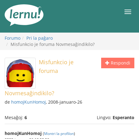
Al
la
Men
enhavo
Forumo
Pri la paĝaro
Misfunkcio je foruma Novmesaĝindikilo?
Misfunkcio je
Respondi
foruma
Novmesaĝindikilo?
de
homojKunHomoj
, 2008-januaro-26
Mesaĝoj:
6
Lingvo:
Esperanto
homojKunHomoj
(
Montri la profilon
)