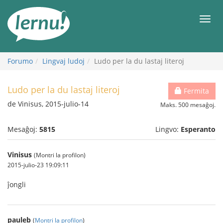
Al
la
Men
enhavo
Forumo
Lingvaj ludoj
Ludo per la du lastaj literoj
Ludo per la du lastaj literoj
Fermita
de Vinisus, 2015-julio-14
Maks. 500 mesaĝoj.
Mesaĝoj:
5815
Lingvo:
Esperanto
Vinisus
(Montri la profilon)
2015-julio-23 19:09:11
ĵongli
pauleb
(
Montri la profilon
)