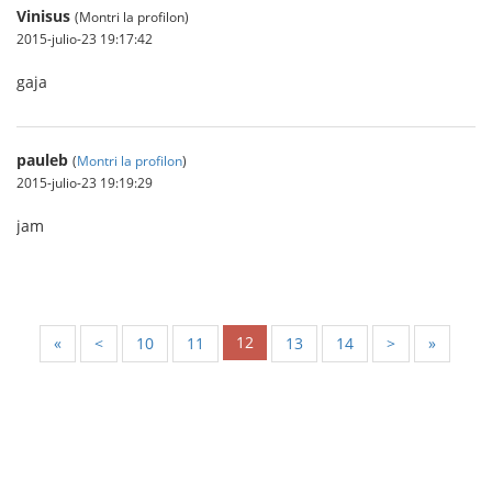
Vinisus
(Montri la profilon)
2015-julio-23 19:17:42
gaja
pauleb
(
Montri la profilon
)
2015-julio-23 19:19:29
jam
12
«
<
10
11
13
14
>
»